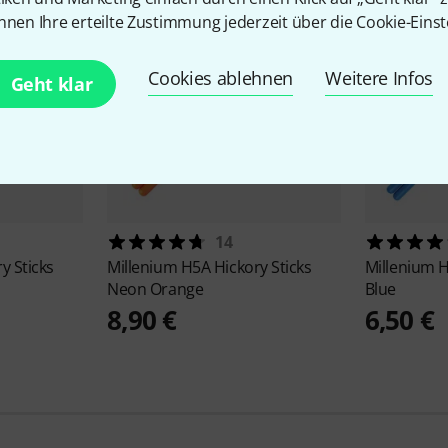
nnen Ihre erteilte Zustimmung jederzeit über die Cookie-Einst
Cookies ablehnen
Weitere Infos
Geht klar
14
y Sticks
Millenium
H5A Hickory Sticks
Millenium
H
Neon Orange
Blue
8,90 €
6,50 €