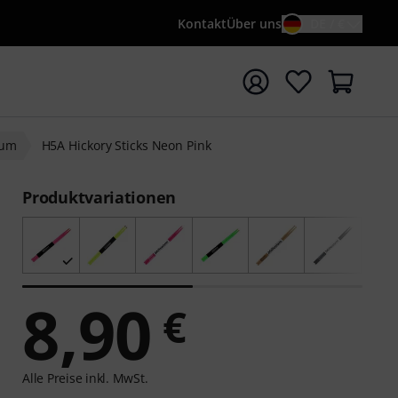
Kontakt
Über uns
DE / €
e mit Suchwort {searchTerm} starten
ium
H5A Hickory Sticks Neon Pink
Produktvariationen
8,90
€
Alle Preise inkl. MwSt.