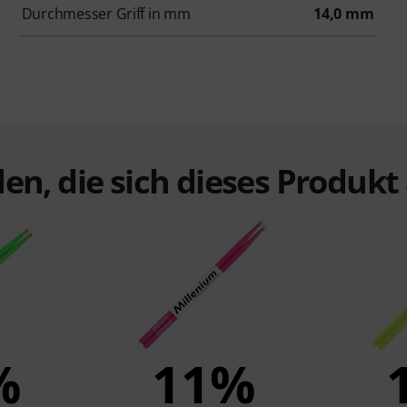
Durchmesser Griff in mm
14,0 mm
en, die sich dieses Produk
%
11%