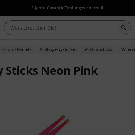
3 Jahre Garantie
Zahlungssicherheit
Such
cks und Mallets
Schlagzeugstöcke
5A Drumsticks
Millen
 Sticks Neon Pink
ewertungen