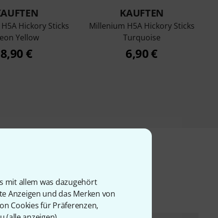
KAUFTEN
KAUFTEN
 H5A Hickory Sticks
Millenium H5A Hickory Sticks
eon Yellow
Turquoise
8,90 €
6,90 €
l
is mit allem was dazugehört
rte Anzeigen und das Merken von
von Cookies für Präferenzen,
u (
alle anzeigen
).