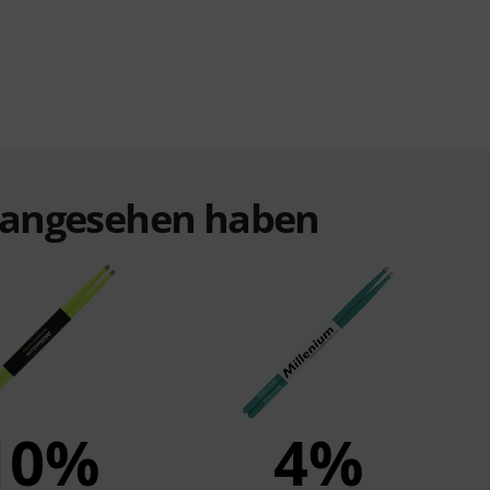
t angesehen haben
10%
4%