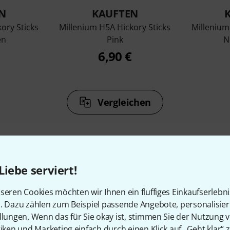
N
KAUFTEN
ory Sticks
Millenium H5A Hickory Sticks
Millenium
en
Pink
N
6,90 €
Vergleichen
Liebe serviert!
Zubehör & passende Artike
seren Cookies möchten wir Ihnen ein fluffiges Einkaufserlebn
n. Dazu zählen zum Beispiel passende Angebote, personalisie
llungen. Wenn das für Sie okay ist, stimmen Sie der Nutzung 
tiken und Marketing einfach durch einen Klick auf „Geht klar“ z