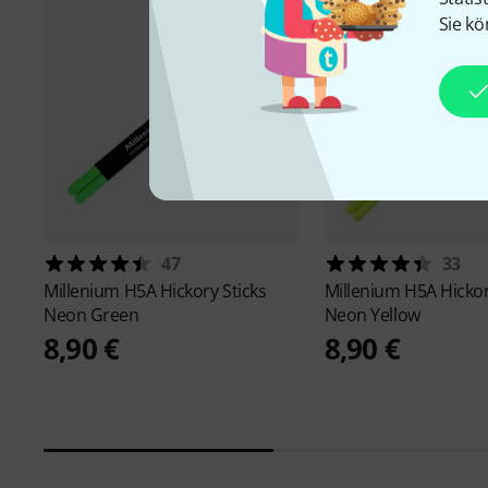
Sie kö
47
33
Millenium
H5A Hickory Sticks
Millenium
H5A Hickor
Neon Green
Neon Yellow
8,90 €
8,90 €