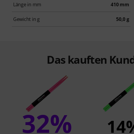
Länge in mm
410 mm
Gewicht in g
50,0 g
Das kauften Kund
32%
14