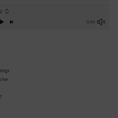
zz
0:00
tings
echer
7