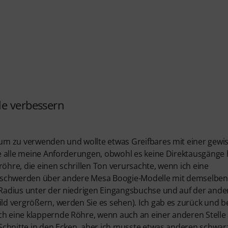
le verbessern
dium zu verwenden und wollte etwas Greifbares mit einer gewi
lte alle meine Anforderungen, obwohl es keine Direktausgänge 
röhre, die einen schrillen Ton verursachte, wenn ich eine
n Beschwerden über andere Mesa Boogie-Modelle mit demselben
r Radius unter der niedrigen Eingangsbuchse und auf der and
Bild vergrößern, werden Sie es sehen). Ich gab es zurück und 
ch eine klappernde Röhre, wenn auch an einer anderen Stelle 
n Schnitte in den Ecken, aber ich musste etwas anderen schwa