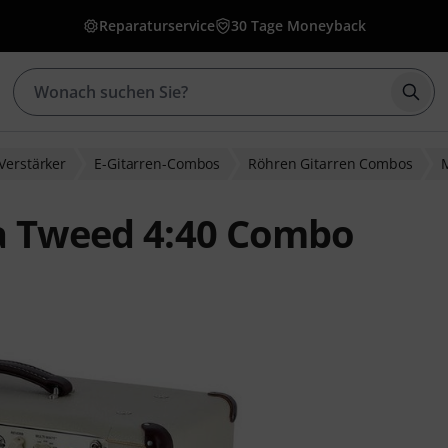
Reparaturservice
30 Tage Moneyback
Such
Verstärker
E-Gitarren-Combos
Röhren Gitarren Combos
ia Tweed 4:40 Combo
wertungen