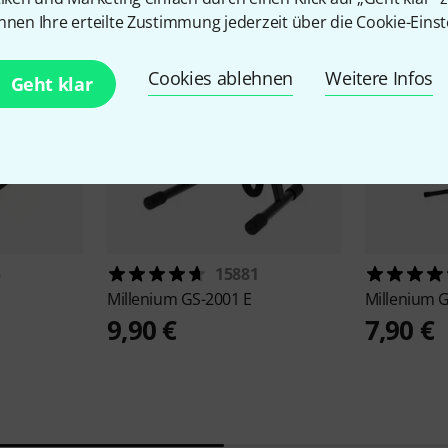
nnen Ihre erteilte Zustimmung jederzeit über die Cookie-Einst
Cookies ablehnen
Weitere Infos
Geht klar
5
15881
Millenium
GS-2001 E
Millenium
G
9,90 €
7,90 €