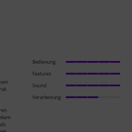
Bedienung
Features
ssen
Sound
hat.
Verarbeitung
eren
bekam
als
rzen