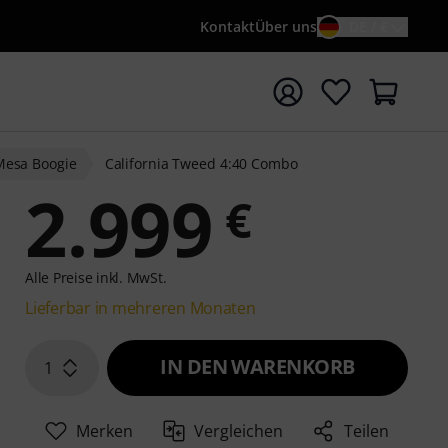
Kontakt
Über uns
DE / €
e mit Suchwort {searchTerm} starten
Mesa Boogie
California Tweed 4:40 Combo
2.999
€
Alle Preise inkl. MwSt.
Lieferbar in mehreren Monaten
IN DEN WARENKORB
1
Merken
Vergleichen
Teilen