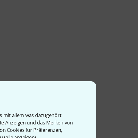
is mit allem was dazugehört
l
rte Anzeigen und das Merken von
von Cookies für Präferenzen,
u (
alle anzeigen
).