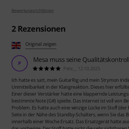
Bewertungsrichtlinien
2
Rezensionen
Original zeigen
Mesa muss seine Qualitätskontrol
P
Pete__ 12.10.2025
Ich hatte es satt, mein GuitarRig und mein Strymon Iri
Unmittelbarkeit in der Klangreaktion. Dieses hier erfül
Einer dieser Verstärker hatte eine klappernde Leistungs
bestimmte Note (G#) spielte. Das Internet ist voll vo
Problem. Es hatte auch eine winzige Lücke im Stoff (de
Seite in der Nähe des Standby-Schalters, wenn Sie das 
innerhalb einer Woche Ersatz. Das Ersatzgerät hatte au
das vorherige. Der Stoff hatte nicht die sehr sichtbare