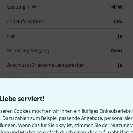
Leistung in W
40 W
Endstufenröhren
6V6
Hall
Ja
Recording Ausgang
Nein
Anschluss für externe Lautsprecher
Ja
Fußschalter Anschluss
Ja
Gewicht in kg
22,5 kg
Liebe serviert!
seren Cookies möchten wir Ihnen ein fluffiges Einkaufserlebn
Zubehör & passende Artike
n. Dazu zählen zum Beispiel passende Angebote, personalisie
llungen. Wenn das für Sie okay ist, stimmen Sie der Nutzung 
tiken und Marketing einfach durch einen Klick auf „Geht klar“ z