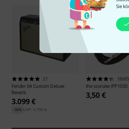
Sie kö
21
1800
Fender
64 Custom Deluxe
the sssnake
IPP1030
Reverb
3,50 €
3.099 €
-18%
UVP: 3.799 €