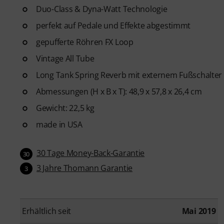
Duo-Class & Dyna-Watt Technologie
perfekt auf Pedale und Effekte abgestimmt
gepufferte Röhren FX Loop
Vintage All Tube
Long Tank Spring Reverb mit externem Fußschalter 
Abmessungen (H x B x T): 48,9 x 57,8 x 26,4 cm
Gewicht: 22,5 kg
made in USA
30 Tage Money-Back-Garantie
30
3 Jahre Thomann Garantie
3
Erhältlich seit
Mai 2019