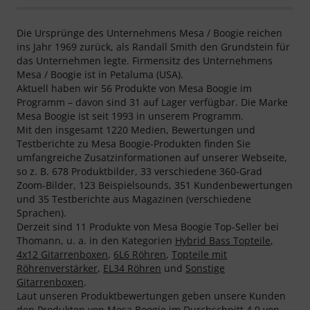
Die Ursprünge des Unternehmens Mesa / Boogie reichen
ins Jahr 1969 zurück, als Randall Smith den Grundstein für
das Unternehmen legte. Firmensitz des Unternehmens
Mesa / Boogie ist in Petaluma (USA).
Aktuell haben wir 56 Produkte von Mesa Boogie im
Programm – davon sind 31 auf Lager verfügbar. Die Marke
Mesa Boogie ist seit 1993 in unserem Programm.
Mit den insgesamt 1220 Medien, Bewertungen und
Testberichte zu Mesa Boogie-Produkten finden Sie
umfangreiche Zusatzinformationen auf unserer Webseite,
so z. B. 678 Produktbilder, 33 verschiedene 360-Grad
Zoom-Bilder, 123 Beispielsounds, 351 Kundenbewertungen
und 35 Testberichte aus Magazinen (verschiedene
Sprachen).
Derzeit sind 11 Produkte von Mesa Boogie Top-Seller bei
Thomann, u. a. in den Kategorien
Hybrid Bass Topteile
,
4x12 Gitarrenboxen
,
6L6 Röhren
,
Topteile mit
Röhrenverstärker
,
EL34 Röhren
und
Sonstige
Gitarrenboxen
.
Laut unseren Produktbewertungen geben unsere Kunden
den Produkten von Mesa Boogie im Durchschnitt 4.9 von