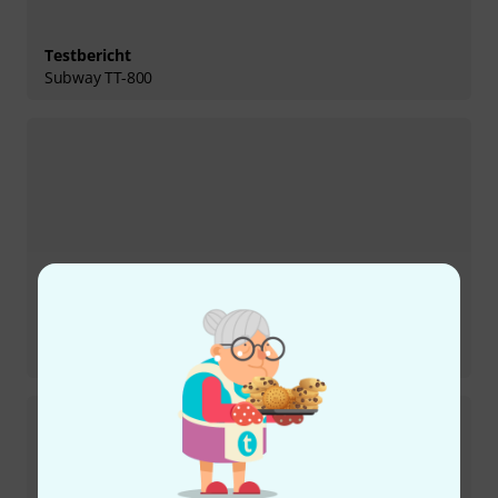
Testbericht
Subway TT-800
Testbericht
Mark Five:35 Head