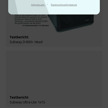
·
Impressum
Datenschutzhinweise
Testbericht
Subway D-800+ Head
Testbericht
Subway Ultra-Lite 1x15