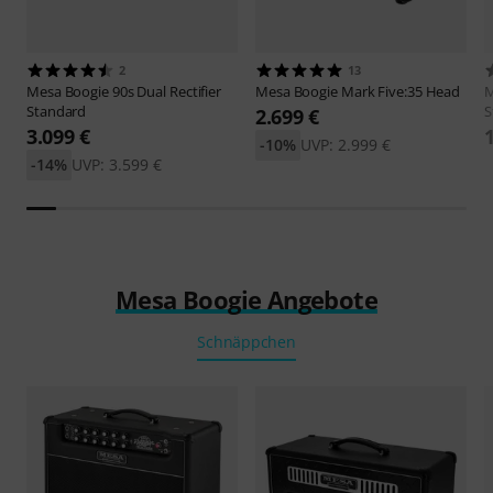
2
13
Mesa Boogie
90s Dual Rectifier
Mesa Boogie
Mark Five:35 Head
M
Standard
S
2.699 €
3.099 €
-10%
UVP: 2.999 €
-14%
UVP: 3.599 €
Mesa Boogie Angebote
Schnäppchen