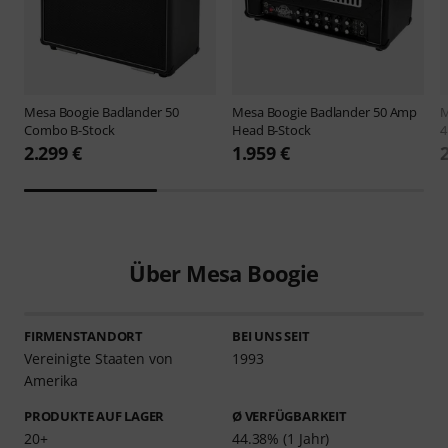
Mesa Boogie
Badlander 50
Mesa Boogie
Badlander 50 Amp
M
Combo B-Stock
Head B-Stock
4
2.299 €
1.959 €
Über Mesa Boogie
FIRMENSTANDORT
BEI UNS SEIT
Vereinigte Staaten von
1993
Amerika
PRODUKTE AUF LAGER
Ø VERFÜGBARKEIT
20+
44.38% (1 Jahr)