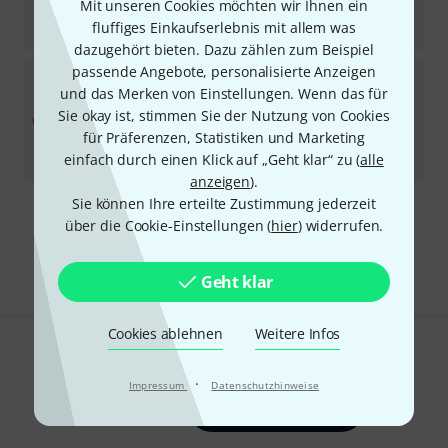
Mit unseren Cookies möchten wir Ihnen ein
Sofort lieferbar
13,90
€
fluffiges Einkaufserlebnis mit allem was
dazugehört bieten. Dazu zählen zum Beispiel
passende Angebote, personalisierte Anzeigen
Meris
Enzo X B-Stock
und das Merken von Einstellungen. Wenn das für
Sofort lieferbar
Sie okay ist, stimmen Sie der Nutzung von Cookies
635
€
für Präferenzen, Statistiken und Marketing
-7%
30-Tage-Bestpreis
:
685
€
einfach durch einen Klick auf „Geht klar“ zu (
alle
anzeigen
).
Sie können Ihre erteilte Zustimmung jederzeit
Kostenloser Versand ab 29 €
über die Cookie-Einstellungen (
hier
) widerrufen.
Alle Preise inkl. MwSt.
Geht klar
Cookies ablehnen
Weitere Infos
Gefällt Ihnen, was Sie sehen?
·
Impressum
Datenschutzhinweise
Teilen
Hilfe & Feedback