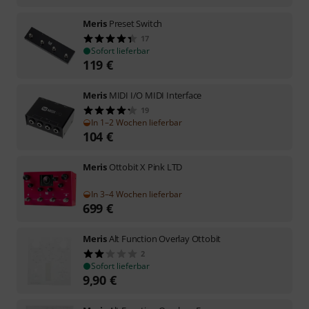
Meris
Preset Switch
17
Sofort lieferbar
119
€
Meris
MIDI I/O MIDI Interface
19
In 1–2 Wochen lieferbar
104
€
Meris
Ottobit X Pink LTD
In 3–4 Wochen lieferbar
699
€
Meris
Alt Function Overlay Ottobit
2
Sofort lieferbar
9,90
€