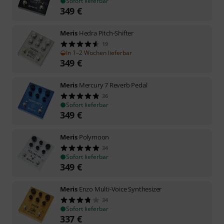
Sofort lieferbar
349
€
Meris
Hedra Pitch-Shifter
19
In 1–2 Wochen lieferbar
349
€
Meris
Mercury 7 Reverb Pedal
36
Sofort lieferbar
349
€
Meris
Polymoon
34
Sofort lieferbar
349
€
Meris
Enzo Multi-Voice Synthesizer
34
Sofort lieferbar
337
€