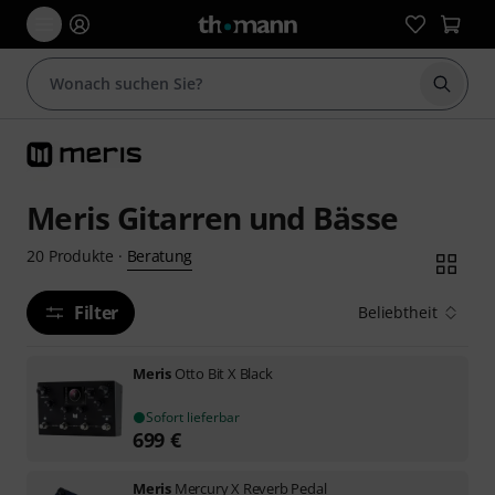
Suche 
Meris Gitarren und Bässe
Beratung
20
Produkte
·
Filter
Beliebtheit
Meris
Otto Bit X Black
Sofort lieferbar
699
€
Meris
Mercury X Reverb Pedal