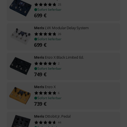
25
Sofort lieferbar
699
€
Meris
LVX Modular Delay System
26
Sofort lieferbar
699
€
Meris
Enzo X Black Limited Ed.
2
Sofort lieferbar
749
€
Meris
Enzo X
6
Sofort lieferbar
739
€
Meris
Ottobit Jr. Pedal
44