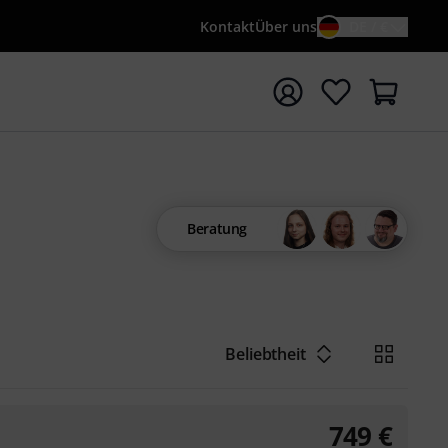
Kontakt
Über uns
DE / €
e mit Suchwort {searchTerm} starten
Beratung
Beliebtheit
749
€