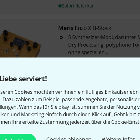
Sofort lieferbar
Meris
Enzo X B-Stock
5 Synthesizer-Modi, darunter
Dry Processing, polyphone T
ohne speziellen ...
Synthesizer spielbar über In
oder MIDI-Keyboard
6 vollpolyphone Stimmen gleic
Liebe serviert!
Sofort lieferbar
seren Cookies möchten wir Ihnen ein fluffiges Einkaufserlebn
n. Dazu zählen zum Beispiel passende Angebote, personalisie
llungen. Wenn das für Sie okay ist, stimmen Sie der Nutzung 
Kostenloser Versand ab 2
tiken und Marketing einfach durch einen Klick auf „Geht klar“ z
Alle Preise inkl. MwSt.
nnen Ihre erteilte Zustimmung jederzeit über die Cookie-Einst
Cookies ablehnen
Weitere Infos