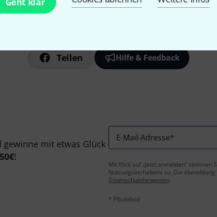
Geht klar
Gefällt Ihnen, was Sie sehen?
Teilen
Hilfe & Feedback
E-Mail-Adresse
*
 gewinne mit etwas Glück
50€
!
Mit Klick auf „Jetzt anmelden“ stimmen
Nutzungsverhaltens zu. Die Abmeldung is
Datenschutzhinweisen
.
* Pflichtfeld