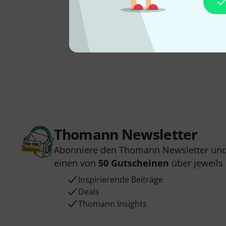
Thomann Newsletter
Abonniere den Thomann Newsletter und
einen von
50 Gutscheinen
über jeweils
Inspirierende Beiträge
Deals
Thomann Insights