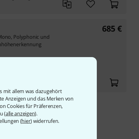
685
€
 Mono, Polyphonic und
onhöhenerkennung
strumenteneingang
hzeitig verfügbar
is mit allem was dazugehört
rte Anzeigen und das Merken von
von Cookies für Präferenzen,
9 €
u (
alle anzeigen
).
ellungen (
hier
) widerrufen.