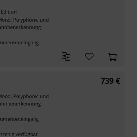
 Edition
 Mono, Polyphonic und
onhöhenerkennung
strumenteneingang
739
€
 Mono, Polyphonic und
onhöhenerkennung
strumenteneingang
hzeitig verfügbar