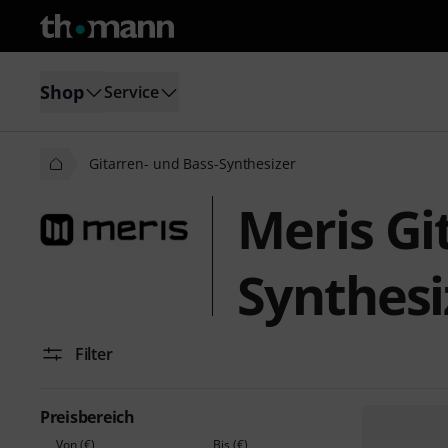
Shop
Service
Gitarren- und Bass-Synthesizer
Meris Gi
Synthesi
Filter
Preisbereich
Von (€)
Bis (€)