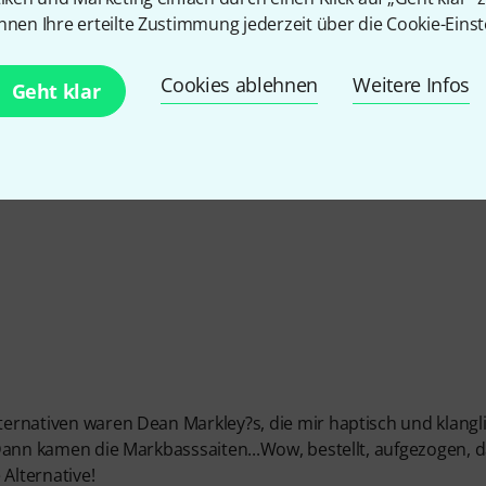
nnen Ihre erteilte Zustimmung jederzeit über die Cookie-Einst
Cookies ablehnen
Weitere Infos
Geht klar
EITUNG
lternativen waren Dean Markley?s, die mir haptisch und klangl
. Dann kamen die Markbasssaiten...Wow, bestellt, aufgezogen, 
 Alternative!