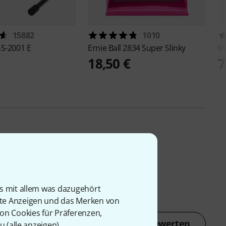
15882
1010
S-2001 E
Ernie Ball
2834 Super Slinky
th
18,50 €
7
is mit allem was dazugehört
rte Anzeigen und das Merken von
von Cookies für Präferenzen,
Jetzt bewerten
u (
alle anzeigen
).