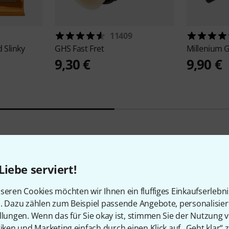
11409
 Slinky
GHS
Fast Fret
Millenium
G
9,30 €
9,90 €
10
Kundenbewertungen
Liebe serviert!
seren Cookies möchten wir Ihnen ein fluffiges Einkaufserlebn
n. Dazu zählen zum Beispiel passende Angebote, personalisie
llungen. Wenn das für Sie okay ist, stimmen Sie der Nutzung 
4.6
/ 5
tiken und Marketing einfach durch einen Klick auf „Geht klar“ z