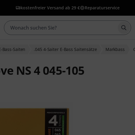
kostenfreier Versand ab 29 €
Reparaturservice
Such
E-Bass-Saiten
.045 4-Saiter E-Bass Saitensätze
Markbass
ve NS 4 045-105
ewertungen