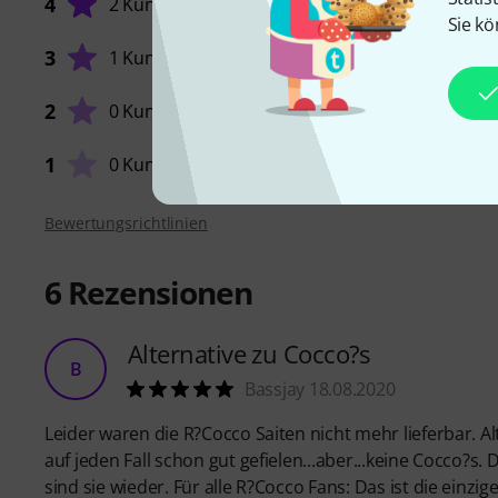
4
2 Kunden
Sie kö
SOUND
3
1 Kunde
2
0 Kunden
VERARB
1
0 Kunden
Bewertungsrichtlinien
6
Rezensionen
Alternative zu Cocco?s
B
Bassjay 18.08.2020
Leider waren die R?Cocco Saiten nicht mehr lieferbar. A
auf jeden Fall schon gut gefielen...aber...keine Cocco?s
sind sie wieder. Für alle R?Cocco Fans: Das ist die einzige