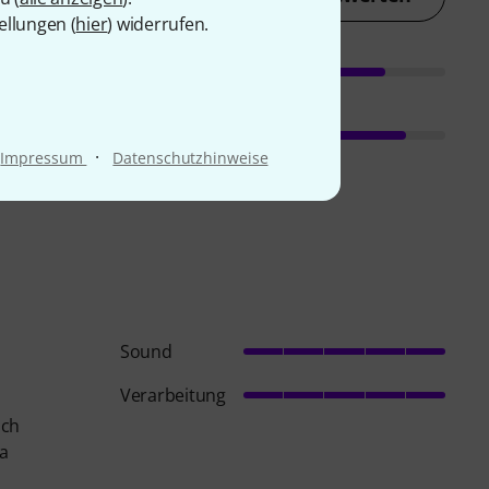
ellungen (
hier
) widerrufen.
·
Impressum
Datenschutzhinweise
Sound
Verarbeitung
ich
da