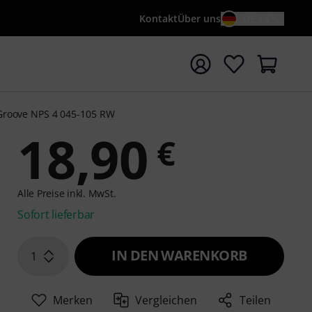
Kontakt
Über uns
DE / €
e mit Suchwort {searchTerm} starten
Groove NPS 4 045-105 RW
18,90
€
Alle Preise inkl. MwSt.
Sofort lieferbar
IN DEN WARENKORB
1
Merken
Vergleichen
Teilen