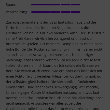
Sound
Verarbeitung
Zunächst einmal sieht der Bass fantastisch aus und die
Farbe ist sehr schön. Beachten Sie jedoch, dass die
Halsfarbe von hell bis dunkel variieren kann. Der Hals ist für
seine Preisklasse wirklich hervorragend und lässt sich
butterweich spielen. Bei meinem Exemplar gibt es ein paar
hohe Bünde (der Rocker schwingt nur minimal, daher nicht
so hoch, aber er schwingt trotzdem), die bei niedriger
Saitenlage etwas stören könnten. Da ich aber nicht so fest
spiele, stören sie mich kaum, da ich selten ein Schnarren
höre. Sie waren auch etwas oxidiert, aber das lässt sich mit
einer Politur leicht beheben (Neusilber oxidiert normal, nur
der Vollständigkeit halber). Die Mechaniken funktionieren
einwandfrei, sind aber etwas schwergängig. Wer möchte,
kann sie gegen Gotoh-Mechaniken austauschen, was laut
Rezensionen das Problem löst. Ich habe das allerdings noch
nicht gemacht. Ansonsten war alles super, die
Qualitätskontrolle ist gut, das Setup war ziemlich gut und