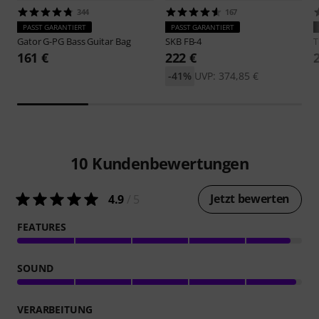
344
167
PASST GARANTIERT
PASST GARANTIERT
Gator
G-PG Bass Guitar Bag
SKB
FB-4
161 €
222 €
-41%
UVP: 374,85 €
10
Kundenbewertungen
Jetzt bewerten
4.9
/ 5
FEATURES
SOUND
VERARBEITUNG