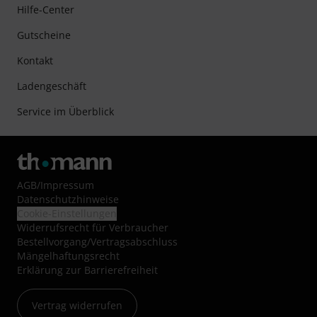
Hilfe-Center
Gutscheine
Kontakt
Ladengeschäft
Service im Überblick
AGB
/
Impressum
Datenschutzhinweise
Cookie-Einstellungen
Widerrufsrecht für Verbraucher
Bestellvorgang/Vertragsabschluss
Mängelhaftungsrecht
Erklärung zur Barrierefreiheit
Vertrag widerrufen