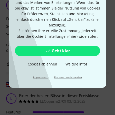
Sehr nice
und das Merken von Einstellungen. Wenn das für
M
maltomat 22.05.2026
Sie okay ist, stimmen Sie der Nutzung von Cookies
für Präferenzen, Statistiken und Marketing
Features
einfach durch einen Klick auf „Geht klar“ zu (
alle
anzeigen
).
Sound
Sie können Ihre erteilte Zustimmung jederzeit
Verarbeitung
über die Cookie-Einstellungen (
hier
) widerrufen.
Ging nur Retour, weil er mich als "Einsteiger" mit 5 Saiten
Geht klar
überfordert hat. Sonst. Klasse Bass
0
0
Cookies ablehnen
Weitere Infos
BEWERTUNG MELDEN
·
Impressum
Datenschutzhinweise
Original zeigen
Einer der besten Bässe in dieser Preisklasse.
L
LEOopasni2709 03.12.2025
Features