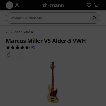
Suche 
5-Saiter J-Bässe
Marcus Miller V5 Alder-5 VWH
4.9 von 5 Sternen aus 10 Kundenbewertungen
(
10
)