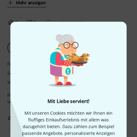
Mehr anzeigen
0
0
BEWERTUNG MELDEN
Absolut Top
AD
Au Di Oh 23.02.2024
Features
Sound
Verarbeitung
Für den Preis absoluter No Brainer! Toll eingestellt, super
Mit Liebe serviert!
verarbeitet und toller Sound
Mit unseren Cookies möchten wir Ihnen ein
2
0
BEWERTUNG MELDEN
fluffiges Einkaufserlebnis mit allem was
dazugehört bieten. Dazu zählen zum Beispiel
passende Angebote, personalisierte Anzeigen