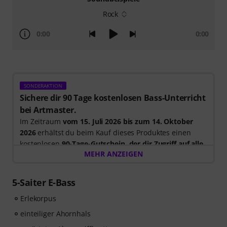
Rock
0:00
0:00
SONDERAKTION
Sichere dir 90 Tage kostenlosen Bass-Unterricht
bei Artmaster.
Im Zeitraum
vom 15. Juli 2026 bis zum 14. Oktober
2026
erhältst du beim Kauf dieses Produktes einen
kostenlosen
90-Tage-Gutschein, der dir Zugriff auf alle
MEHR ANZEIGEN
Artmaster-Kurse bietet
– einschließlich des Bass-
Kurses, der gezielt darauf ausgelegt ist, deinen Groove,
dein Timing, deine Technik und deine musikalische
5-Saiter E-Bass
Kreativität zu stärken. ArtMaster.com – deine Online-
Erlekorpus
Plattform für Bass-Ausbildung und modernes
Musizieren. Bitte beachte, dass die Kurse nur in
einteiliger Ahornhals
Englisch verfügbar sind.