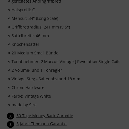
geröstetes Ahorngriffbrett
Halsprofil: C
ArtMaster.com – lerne direkt von dem renommierten
Bass-Dozenten Marek Bero, der für seinen
Mensur: 34" (Long Scale)
ganzheitlichen Ansatz, seine rhythmische
Griffbrettradius: 241 mm (9,5")
Meisterklasse und seine praktischen Übungen bekannt
Sattelbreite: 46 mm
ist, die jedem Bassisten weiterhelfen — vom Anfänger
bis zum Fortgeschrittenen. Entdecke strukturierte
Knochensattel
Lektionen, Play-along-Tracks, Technik-Workouts und
20 Medium Small Bünde
musikalische Konzepte, die dein Bassspiel auf das
nächste Level heben werden.
Tonabnehmer: 2 Marcus Vintage-J Revolution Single Coils
2 Volume- und 1 Tonregler
Nachdem deine Bestellung versandt wurde, erhältst du
Vintage Steg - Saitenabstand 18 mm
den Aktivierungscode per E-Mail. Das Abonnement
endet nach Ablauf automatisch.
Chrom Hardware
Farbe: Vintage White
made by Sire
30 Tage Money-Back-Garantie
30
3 Jahre Thomann Garantie
3