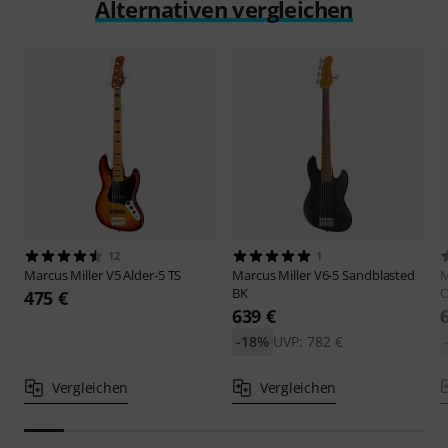
Alternativen vergleichen
12
1
Marcus Miller
V5 Alder-5 TS
Marcus Miller
V6-5 Sandblasted
M
BK
475 €
639 €
-18%
UVP: 782 €
Vergleichen
Vergleichen