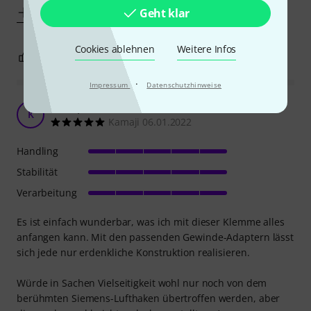
Geht klar
Mehr anzeigen
Cookies ablehnen
Weitere Infos
3
0
BEWERTUNG MELDEN
·
Impressum
Datenschutzhinweise
Sehr praktisches Helferlein
K
Kamaji 06.01.2022
Handling
Stabilität
Verarbeitung
Es ist einfach wunderbar, was ich mit dieser Klemme alles
anfangen kann. Mit den passenden Gewinde-Adaptern lässt
sich jede nur erdenkliche Konstruktion realisieren.
Würde in Sachen Vielseitigkeit wohl nur noch von dem
berühmten Siemens-Lufthaken übertroffen werden, aber