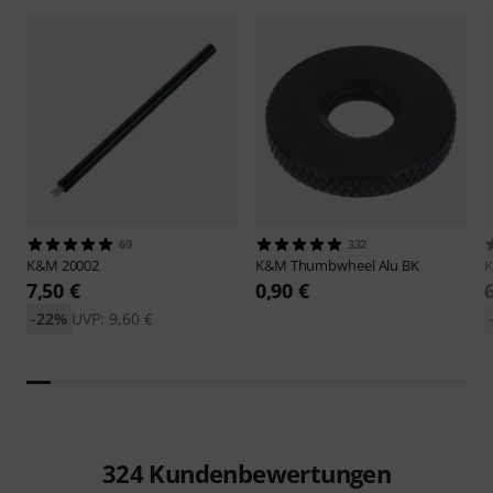
69
332
K&M
20002
K&M
Thumbwheel Alu BK
7,50 €
0,90 €
-22%
UVP: 9,60 €
324
Kundenbewertungen