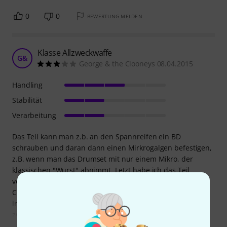
0
0
BEWERTUNG MELDEN
Klasse Allzweckwaffe
G&
George & the Clooneys 08.04.2015
Handling
Stabilität
Verarbeitung
Das Teil kann man z.b. an den Spannreifen ein BD
schrauben und daran dann einen Mirkrogalgen befestigen,
z.B. wenn man das Drumset mit nur einem Mikro, der
klassischen "Wurst" abnimmt. Letzt habe ich das Teil
verwendet, um es am Gesangsmikrofonständer des
Cajonspielers zu befestigen und daran ein Mic zu
installieren, um die Cajon von vorne abzunehmen. Gibt
zwar