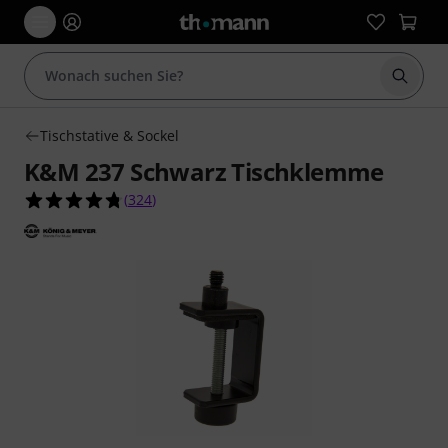
Suche 
Tischstative & Sockel
K&M 237 Schwarz Tischklemme
4.8 von 5 Sternen aus 324 Kundenbewertungen
(
324
)