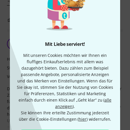
Mehr anzeigen
1
0
BEWERTUNG MELDEN
Kleiner Problemlöser für (fast) alle Fälle
A
Mit Liebe serviert!
Andreas402 13.10.2009
Mit unseren Cookies möchten wir Ihnen ein
Handling
fluffiges Einkaufserlebnis mit allem was
Stabilität
dazugehört bieten. Dazu zählen zum Beispiel
passende Angebote, personalisierte Anzeigen
Verarbeitung
und das Merken von Einstellungen. Wenn das für
Sie okay ist, stimmen Sie der Nutzung von Cookies
Die auf den ersten Blick eher unspektakuläre Tischklammer
für Präferenzen, Statistiken und Marketing
237 von K&M ist in der Praxis ein wertvoller Problemlöser
einfach durch einen Klick auf „Geht klar“ zu (
alle
für die unterschiedlichsten Fälle. Dabei ist hilfreich, dass
anzeigen
).
die Klemmung einen weiten Einstellbereich und bei Bedarf
Sie können Ihre erteilte Zustimmung jederzeit
hohe Klemmkräfte ermöglicht, ein Verkratzen des
über die Cookie-Einstellungen (
hier
) widerrufen.
Untergrunds durch die gute Polsterung jedoch faktisch
ausgeschlossen