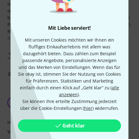
Ich habe seitens Thomann für 1-2 K&M Kurbelstative (213
oder ähnlich) diese Tasche als robuste Variante empfohlen
bekommen. Zwar musste ich erstmal Schlucken, als ich den
Preis hörte, nahm die Empfehlung dann aber schließlich an.
Mit Liebe serviert!
Nach einigen Monaten mit mobilen Einsätzen schätze ich
diese Tasche sehr. Sehr leichtgängige Reißverschlüsse und
Mit unseren Cookies möchten wir Ihnen ein
auch für schwerere
fluffiges Einkaufserlebnis mit allem was
Mehr anzeigen
dazugehört bieten. Dazu zählen zum Beispiel
passende Angebote, personalisierte Anzeigen
und das Merken von Einstellungen. Wenn das für
0
0
Sie okay ist, stimmen Sie der Nutzung von Cookies
BEWERTUNG MELDEN
für Präferenzen, Statistiken und Marketing
einfach durch einen Klick auf „Geht klar“ zu (
alle
anzeigen
).
Starke Ausdünstungen, schwergängiger
Sie können Ihre erteilte Zustimmung jederzeit
Reißveschluß
D
über die Cookie-Einstellungen (
hier
) widerrufen.
DJ-CarstenM 13.07.2011
Handling
Geht klar
Verarbeitung