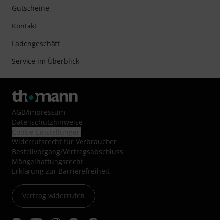
Gutscheine
Kontakt
Ladengeschäft
Service im Überblick
AGB
/
Impressum
Datenschutzhinweise
Cookie-Einstellungen
Widerrufsrecht für Verbraucher
Bestellvorgang/Vertragsabschluss
Mängelhaftungsrecht
Erklärung zur Barrierefreiheit
Vertrag widerrufen