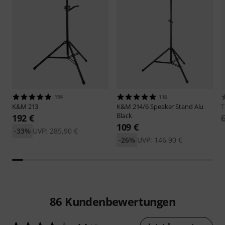
194
116
K&M
213
K&M
214/6 Speaker Stand Alu
Black
192 €
109 €
-33%
UVP: 285,90 €
-26%
UVP: 146,90 €
86
Kundenbewertungen