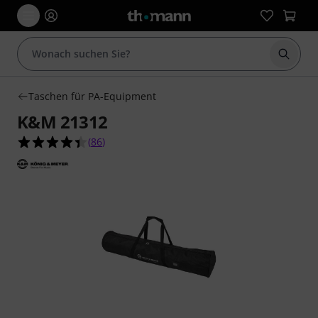
Suche 
Taschen für PA-Equipment
K&M 21312
4.4 von 5 Sternen aus 86 Kundenbewertungen
(
86
)