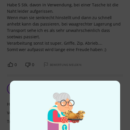
Habe 5 Stk. davon in Verwendung, bei einer Tasche ist die
Naht leider aufgerissen.
Wenn man sie senkrecht hinstellt und dann zu schnell
anhebt kann das passieren, bei waagrechter Lagerung und
Transport sehe ich es als sehr unwahrscheinlich dass
soetwas passiert.
Verarbeitung sonst ist super, Griffe, Zip, Abrieb....
Somit wer aufpasst wird lange eine Freude haben ;)
0
0
BEWERTUNG MELDEN
Nicht die Billigste, aber dafür sehr robust.
O
Oliver900 13.09.2023
Handling
Verarbeitung
Tragekomfort