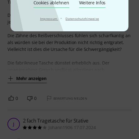
Tragekomfort
Cookies ablehnen
Weitere Infos
Der Reißverschluß macht einen robusten Eindruck, ist
·
Impressum
Datenschutzhinweise
jedoch recht schwergängig.
Die Zähne des Reißverschlusses fühlen sich scharfkantig an
als würden sie bei der Produktion nicht richtig entgratet.
Vielleicht ist dies die Ursache für die Schwergängigkeit?
Die fabrikneue Tasche dünstet erheblich aus. Der
unangenehme Geruch verfliegt allerdings nach
Mehr anzeigen
0
0
BEWERTUNG MELDEN
2 fach Tragetasche für Stative
J
Johann1906 17.07.2024