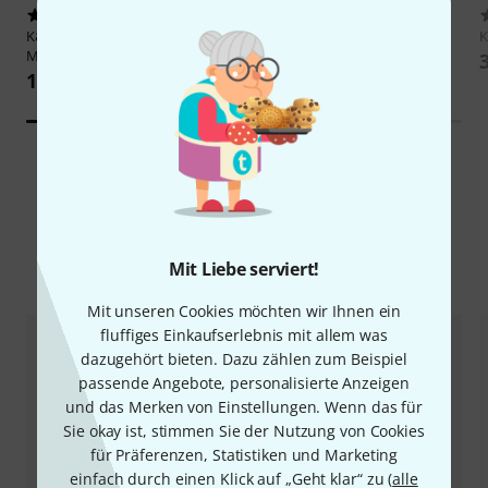
319
58
K&K
Pure Mini (Pure Western
K&K
Pure Classic
Mini)
139 €
109 €
Alternativen vergleichen
Mit Liebe serviert!
Mit unseren Cookies möchten wir Ihnen ein
fluffiges Einkaufserlebnis mit allem was
dazugehört bieten. Dazu zählen zum Beispiel
passende Angebote, personalisierte Anzeigen
und das Merken von Einstellungen. Wenn das für
Sie okay ist, stimmen Sie der Nutzung von Cookies
für Präferenzen, Statistiken und Marketing
einfach durch einen Klick auf „Geht klar“ zu (
alle