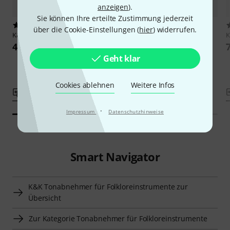
anzeigen
).
Sie können Ihre erteilte Zustimmung jederzeit
5
5
über die Cookie-Einstellungen (
hier
) widerrufen.
K&K
Big Island Spot
K&K
Big Twin Internal
49 €
79 €
Geht klar
Cookies ablehnen
Weitere Infos
Vergleichen
Vergleichen
·
Impressum
Datenschutzhinweise
Smart Navigator
K&K Tonabnehmer für Folkloreinstrumente zur
Übersicht
Zur Kategorie Tonabnehmer für Folkloreinstrumente