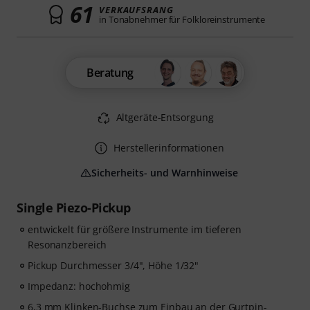
61
VERKAUFSRANG
in Tonabnehmer für Folkloreinstrumente
Beratung
Altgeräte-Entsorgung
Herstellerinformationen
Sicherheits- und Warnhinweise
Single Piezo-Pickup
entwickelt für größere Instrumente im tieferen
Resonanzbereich
Pickup Durchmesser 3/4", Höhe 1/32"
Impedanz: hochohmig
6,3 mm Klinken-Buchse zum Einbau an der Gurtpin-