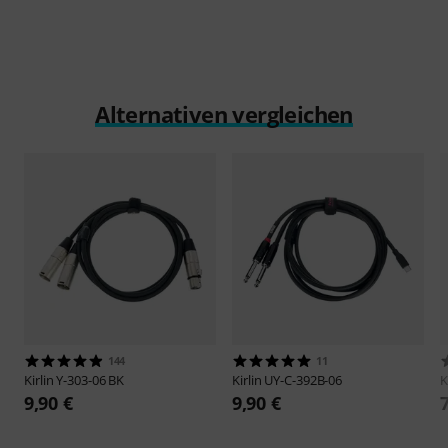
Alternativen vergleichen
144
11
Kirlin
Y-303-06 BK
Kirlin
UY-C-392B-06
K
9,90 €
9,90 €