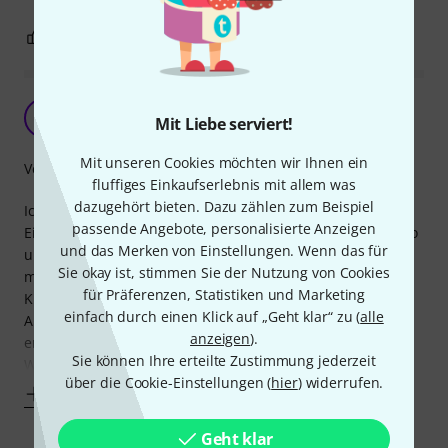
0
0
BEWERTUNG MELDEN
W
Welson 27.04.2023
Mit Liebe serviert!
Mit unseren Cookies möchten wir Ihnen ein
Verarbeitung
fluffiges Einkaufserlebnis mit allem was
dazugehört bieten. Dazu zählen zum Beispiel
Ich habe das XLR-Y-Kabel bestellt, um zwei Mikros am Mic-
passende Angebote, personalisierte Anzeigen
Eingang des Keyboards anzuschließen, mein Gesangsmikro
und das Merken von Einstellungen. Wenn das für
und ein zusätzliches Gästemikro mit Schalter. Ich weiß,
Sie okay ist, stimmen Sie der Nutzung von Cookies
macht man normal über Mischpult, aber für ganz kleine
für Präferenzen, Statistiken und Marketing
Kurzgigs wäre das ausreichend.
einfach durch einen Klick auf „Geht klar“ zu (
alle
Allerdings hatte ich ein Phänomen, das ich mir nicht
anzeigen
).
erklären kann:
Sie können Ihre erteilte Zustimmung jederzeit
Wenn beide Mikrofone eingeschaltet sind,
über die Cookie-Einstellungen (
hier
) widerrufen.
Mehr anzeigen
Geht klar