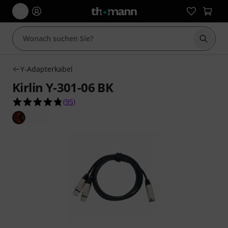
Suche 
Y-Adapterkabel
Kirlin Y-301-06 BK
4.8 von 5 Sternen aus 95 Kundenbewertungen
(
95
)