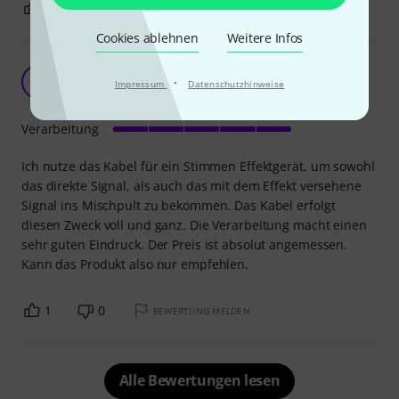
6
2
BEWERTUNG MELDEN
Cookies ablehnen
Weitere Infos
Solides Kabel
F
·
Impressum
Datenschutzhinweise
fingerblau 12.02.2021
Verarbeitung
Ich nutze das Kabel für ein Stimmen Effektgerät, um sowohl
das direkte Signal, als auch das mit dem Effekt versehene
Signal ins Mischpult zu bekommen. Das Kabel erfolgt
diesen Zweck voll und ganz. Die Verarbeitung macht einen
sehr guten Eindruck. Der Preis ist absolut angemessen.
Kann das Produkt also nur empfehlen.
1
0
BEWERTUNG MELDEN
Alle Bewertungen lesen