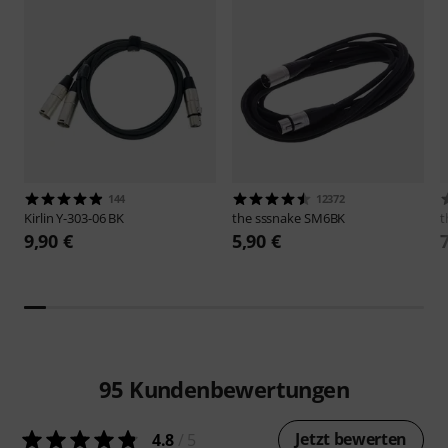
144
12372
Kirlin
Y-303-06 BK
the sssnake
SM6BK
t
9,90 €
5,90 €
95
Kundenbewertungen
Jetzt bewerten
4.8
/ 5