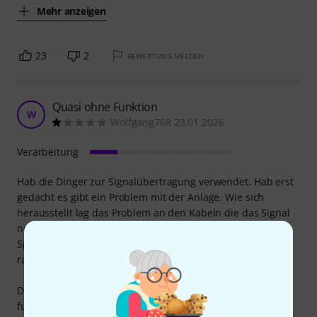
Mehr anzeigen
23
2
BEWERTUNG MELDEN
Quasi ohne Funktion
W
Wolfgang768 23.01.2026
Verarbeitung
Hab die Dinger zur Signalübertragung verwendet. Hab erst
gedacht es gibt ein Problem mit der Anlage. Wie sich
herausstellt lag das Problem an den Kabeln die das Signal
nur mangelhaft übertragen und zwar von beiden
Splitterkabel die ich frisch aus der Verpackung
rausgenommen hab.
Den alten Kabel wieder wieder verwenden und alles
funktioniert. leider ein total Reinfall