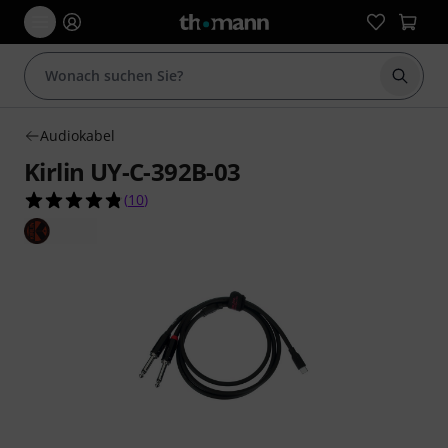
Suche 
Audiokabel
Kirlin UY-C-392B-03
4.8 von 5 Sternen aus 10 Kundenbewertungen
(
10
)