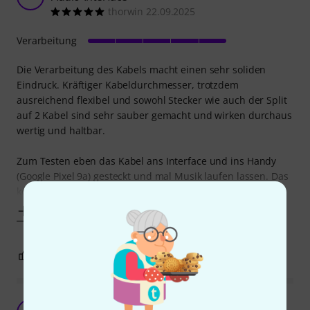
thorwin 22.09.2025
Verarbeitung
Die Verarbeitung des Kabels macht einen sehr soliden
Eindruck. Kräftiger Kabeldurchmesser, trotzdem
ausreichend flexibel und sowohl Stecker wie auch der Split
auf 2 Kabel sind sehr sauber gemacht und wirken durchaus
wertig und haltbar.
Zum Testen eben das Kabel ans Interface und ins Handy
(Google Pixel 9a) gesteckt und mal Musik laufen lassen. Das
kommt
Mehr anzeigen
0
0
BEWERTUNG MELDEN
Passt