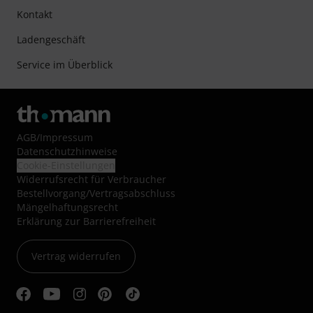
Kontakt
Ladengeschäft
Service im Überblick
AGB
/
Impressum
Datenschutzhinweise
Cookie-Einstellungen
Widerrufsrecht für Verbraucher
Bestellvorgang/Vertragsabschluss
Mängelhaftungsrecht
Erklärung zur Barrierefreiheit
Vertrag widerrufen