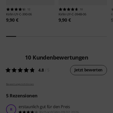
12
10
Kirlin
UY-C-390-06
Kirlin
UY-C-394B-06
K
9,90 €
9,90 €
10
Kundenbewertungen
Jetzt bewerten
4.8
/ 5
Bewertungsrichtlinien
5
Rezensionen
erstaunlich gut für den Preis
R
RichardGWo 09.02.2026