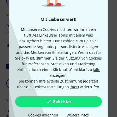
B
Billy6464 26.08.2025
Verarbeitung
Mit Liebe serviert!
Das Kabel hat eine gute Verarbeitungsqualität und
Mit unseren Cookies möchten wir Ihnen ein
funktioniert tadellos.
fluffiges Einkaufserlebnis mit allem was
dazugehört bieten. Dazu zählen zum Beispiel
0
0
BEWERTUNG MELDEN
passende Angebote, personalisierte Anzeigen
und das Merken von Einstellungen. Wenn das für
Sie okay ist, stimmen Sie der Nutzung von Cookies
für Präferenzen, Statistiken und Marketing
Original zeigen
einfach durch einen Klick auf „Geht klar“ zu (
alle
anzeigen
).
Großartiges kleines USB-C-auf-2x-6,3-mm-
Sie können Ihre erteilte Zustimmung jederzeit
Klinken-Y-Kabel – Top-Qualität zum Preis!
LT
über die Cookie-Einstellungen (
hier
) widerrufen.
Les Tégadons 23.01.2026
Verarbeitung
Geht klar
Für 8,70 € ist das Kirlin UY-C-392B-03 (90 cm) hervorragend!
Cookies ablehnen
Weitere Infos
Es verbindet mein Pixel rausch- und verlustfrei mit meinem