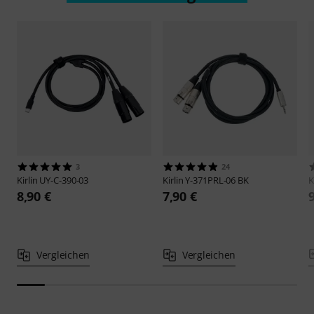
3
24
Kirlin
UY-C-390-03
Kirlin
Y-371PRL-06 BK
K
8,90 €
7,90 €
Vergleichen
Vergleichen