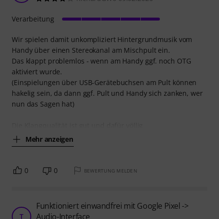
Verarbeitung
Wir spielen damit unkompliziert Hintergrundmusik vom
Handy über einen Stereokanal am Mischpult ein.
Das klappt problemlos - wenn am Handy ggf. noch OTG
aktiviert wurde.
(Einspielungen über USB-Gerätebuchsen am Pult können
hakelig sein, da dann ggf. Pult und Handy sich zanken, wer
nun das Sagen hat)
Die Klangqualität ist gut und dafür völlig
Mehr anzeigen
0
0
BEWERTUNG MELDEN
Funktioniert einwandfrei mit Google Pixel ->
Audio-Interface
T