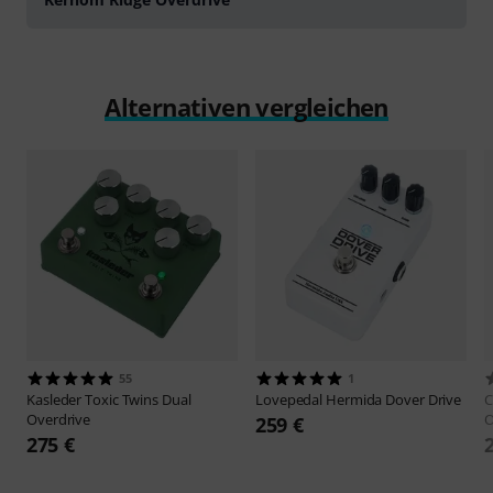
Alternativen vergleichen
55
1
Kasleder
Toxic Twins Dual
Lovepedal
Hermida Dover Drive
C
Overdrive
O
259 €
275 €