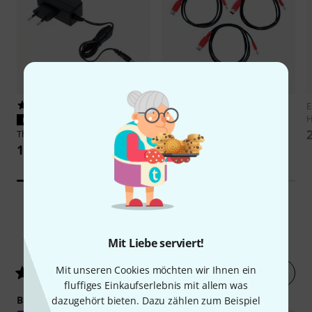
5293
285
E
Befaco
TRS-MIDI Cable A
H
PASST GARANTIERT
11 €
Thomann
NT 0910 AC/PSA
10,90 €
14
Kundenbewertungen
Mit Liebe serviert!
Mit unseren Cookies möchten wir Ihnen ein
Jetzt bewerten
4.9
/ 5
fluffiges Einkaufserlebnis mit allem was
BEDIENUNG
dazugehört bieten. Dazu zählen zum Beispiel