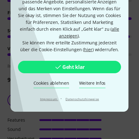
passende Angebote, personalisierte Anzeigen
und das Merken von Einstellungen. Wenn das für
FEATURES
Sie okay ist, stimmen Sie der Nutzung von Cookies
für Präferenzen, Statistiken und Marketing
einfach durch einen Klick auf „Geht klar“ zu (
alle
SOUND
anzeigen
).
Sie können Ihre erteilte Zustimmung jederzeit
VERARBEITUNG
über die Cookie-Einstellungen (
hier
) widerrufen.
Bewertungsrichtlinien
Geht klar
9
Rezensionen
Cookies ablehnen
Weitere Infos
Unfassbar vielseitiger Overdrive, aber nichts für
·
Impressum
Datenschutzhinweise
härtere Styles
B
BeiGelbBremser 08.04.2024
Features
Sound
Verarbeitung