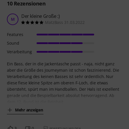
10
Rezensionen
Der kleine Große :)
M
MatzBass 31.03.2022
Features
Sound
Verarbeitung
Ein Bass, der in die Jackentasche passt - naja, nicht ganz
aber die Größe des Journeyman ist schon faszinierend. Die
Verarbeitung des keinen Basses ist sehr ordentlich. Nur
diese fiese kleine Spitze am oberen F-Loch, die etwas
übersteht, spürt man im Handballen. Der Hals ist exzellent
gerade und die Bespielbarkeit absolut hervorragend. Ab
dem 12. Bund ist die Reinheit
Mehr anzeigen
3
0
BEWERTUNG MELDEN