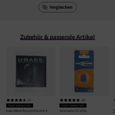
Vergleichen
Zubehör & passende Artikel
34
280
F
PASST GARANTIERT
PASST GARANTIERT
Kala
Metal Round Wound 4
Ansmann
CR 2032