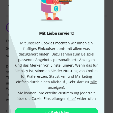
0
0
BEWERTUNG MELDEN
Pickup funktioniert nur für 3 Saiten
M
MichaelHA 10.03.2023
Mit Liebe serviert!
Features
Mit unseren Cookies möchten wir Ihnen ein
Sound
fluffiges Einkaufserlebnis mit allem was
dazugehört bieten. Dazu zählen zum Beispiel
Verarbeitung
passende Angebote, personalisierte Anzeigen
und das Merken von Einstellungen. Wenn das für
Der PU funktioniert nur für E, A und D-Saite. Die G bleibt
Sie okay ist, stimmen Sie der Nutzung von Cookies
stumm - offenbar ist der Kala U-Bass Journeyman beim
für Präferenzen, Statistiken und Marketing
Thomann nur ein Durchlaufverschickposten. Extremst
einfach durch einen Klick auf „Geht klar“ zu (
alle
ärgerlich.
anzeigen
).
Wäre bei diesem Preis nicht zu viel verlangt, wenn in
Sie können Ihre erteilte Zustimmung jederzeit
Treppendorf einer kurz das Ding einstöpseln und testen
über die Cookie-Einstellungen (
hier
) widerrufen.
würd, oder?
Heißt strenggenommen: Kann so mit Amp nicht verwendet
Geht klar