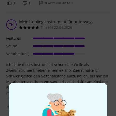
3
1
BEWERTUNG MELDEN
Mein Lieblingsinstrument für unterwegs
TH
Tim HH 22.04.2026
Features
Sound
Verarbeitung
Ich habe dieses Instrument schon eine Weile als
Zweitinstrument neben einem ePiano. Zuerst hatte ich
Schwierigleiten den Saitenabstand einzustellen, bis mir ein
Mitarbeiter von thomann sagte, dass ich dafür am Kopf die
Platte abschrauben muss, dann kommt man auch mit dem
mitgelieferten Inbus ran. Nun weiß ich das auch.
Zum Klang: Ich persönlich finde die
Mehr anzeigen