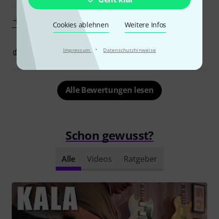
werden.
Mehr anzeigen
Cookies ablehnen
Weitere Infos
·
Impressum
Datenschutzhinweise
0
3
BEWERTUNG MELDEN
Alle Bewertungen lesen
Schon gewusst?
Alle
Videos
Ratgeber