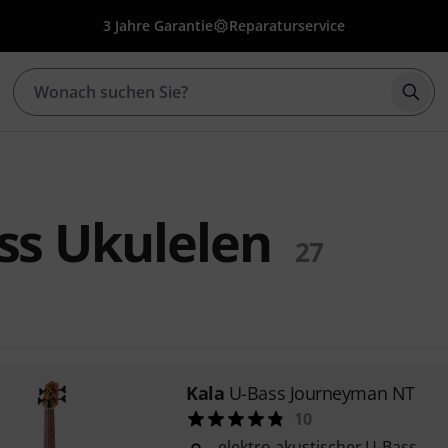
3 Jahre Garantie
Reparaturservice
Such
ss Ukulelen
27
Kala
U-Bass Journeyman NT
10
elektro-akustischer U-Bass