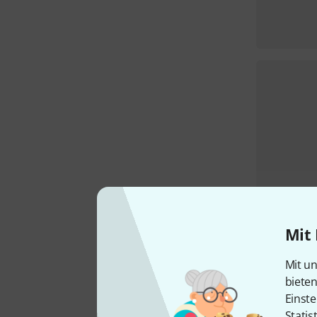
Mit 
Mit un
biete
Einste
Statis