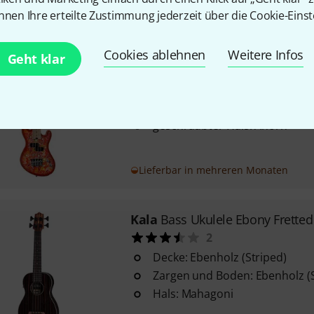
nnen Ihre erteilte Zustimmung jederzeit über die Cookie-Einst
Sofort lieferbar
Cookies ablehnen
Weitere Infos
Geht klar
Kala
U-Bass 4 Fret Paisley Oran
Korpus: Okoume
Griffbrett: Ahorn
geschraubter Hals: Ahorn
Lieferbar in mehreren Monaten
Kala
Bass Ukulele Ebony Fretted
2
Decke: Ebenholz (Striped)
Zargen und Boden: Ebenholz (S
Hals: Mahagoni