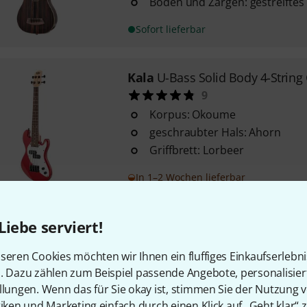
Boden und Zargen: gestreiftes
Sofort lieferbar
Kala
U-Bass Solid Body 4-String
9
Korpus: Okoume
geschraubter Hals: Ahorn
Griffbrett: Lorbeer
In 1–2 Wochen lieferbar
Liebe serviert!
Kala
U-Bass Solid Body 4-Str LH
5
seren Cookies möchten wir Ihnen ein fluffiges Einkaufserlebn
lefthand / Linkshänder Modell
n. Dazu zählen zum Beispiel passende Angebote, personalisie
Korpus: Okoume
llungen. Wenn das für Sie okay ist, stimmen Sie der Nutzung 
geschraubter Hals: Ahorn
tiken und Marketing einfach durch einen Klick auf „Geht klar“ z