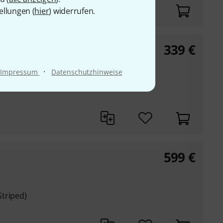
ellungen (
hier
) widerrufen.
339
€
ge
·
Impressum
Datenschutzhinweise
599
€
triped)