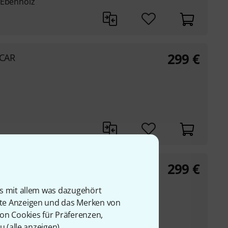
 Ebenholz
299
€
 CAR
299
€
 TBG
is mit allem was dazugehört
rte Anzeigen und das Merken von
von Cookies für Präferenzen,
u (
alle anzeigen
).