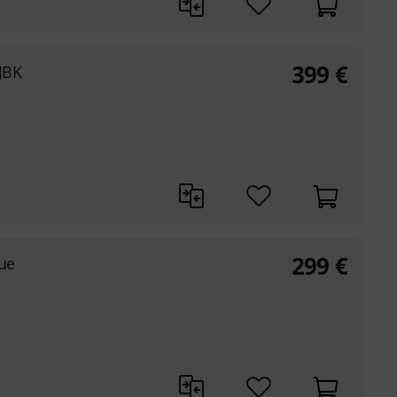
399
€
JBK
299
€
lue