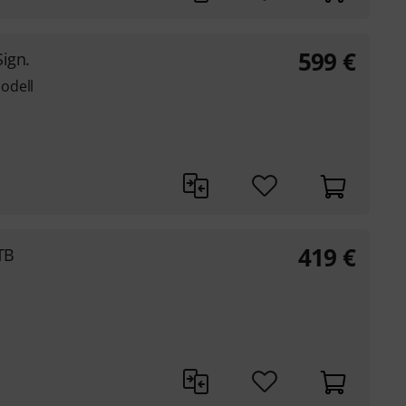
599
€
ign.
odell
419
€
TB