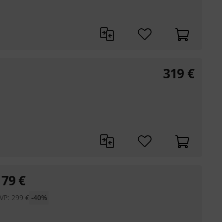
319
€
179
€
VP:
299
€
-40%