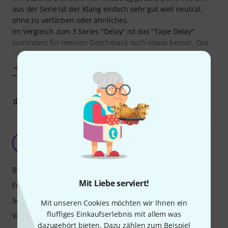
aus der Serie ist der Klang einfach sehr gut weil neutral,
ohne zu verfärben oder ähnliches.
Im Vergleich zum 3 Series "Delay" ist das "Tape Delay"
zumindest für meinen Geschmack noch etwas besser. Das
Delay ist im digitalen Modus etwas klinisch
Mehr anzeigen
4
0
BEWERTUNG MELDEN
JHS is just great.
E
Eselsweg 13.02.2026
Bedienung
Mit Liebe serviert!
Features
Sound
Mit unseren Cookies möchten wir Ihnen ein
fluffiges Einkaufserlebnis mit allem was
Verarbeitung
dazugehört bieten. Dazu zählen zum Beispiel