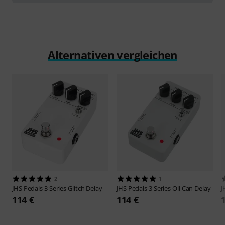
Alternativen vergleichen
2
1
JHS Pedals
3 Series Glitch Delay
JHS Pedals
3 Series Oil Can Delay
J
114 €
114 €