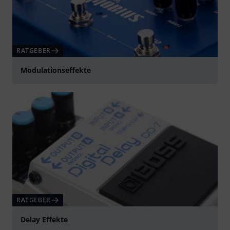
RATGEBER
Modulationseffekte
RATGEBER
Delay Effekte