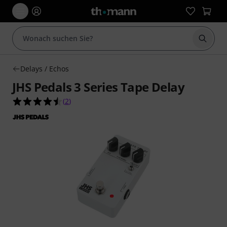
Suche 
Delays / Echos
JHS Pedals 3 Series Tape Delay
4.5 von 5 Sternen aus 2 Kundenbewertungen
(
2
)