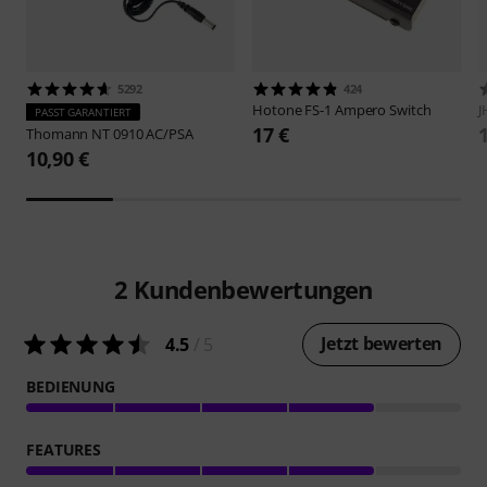
5292
424
Hotone
FS-1 Ampero Switch
J
PASST GARANTIERT
17 €
Thomann
NT 0910 AC/PSA
10,90 €
2
Kundenbewertungen
Jetzt bewerten
4.5
/ 5
BEDIENUNG
FEATURES