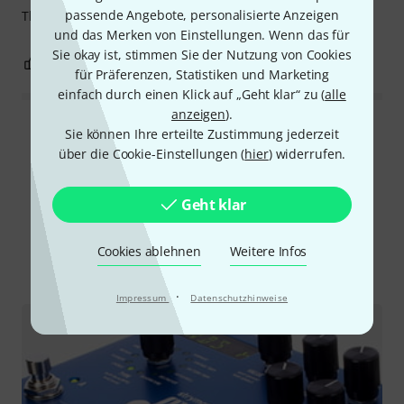
passende Angebote, personalisierte Anzeigen
This pedal is great just like the other Series 3 pedals.
und das Merken von Einstellungen. Wenn das für
Sie okay ist, stimmen Sie der Nutzung von Cookies
0
1
BEWERTUNG MELDEN
für Präferenzen, Statistiken und Marketing
einfach durch einen Klick auf „Geht klar“ zu (
alle
anzeigen
).
Alle Bewertungen lesen
Sie können Ihre erteilte Zustimmung jederzeit
über die Cookie-Einstellungen (
hier
) widerrufen.
Geht klar
Schon gewusst?
Cookies ablehnen
Weitere Infos
Alle
Ratgeber
·
Impressum
Datenschutzhinweise