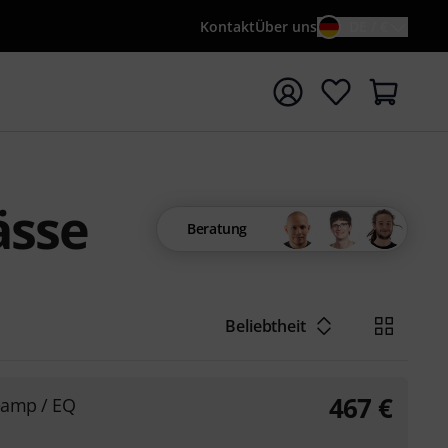
Kontakt
Über uns
DE / €
e mit Suchwort {searchTerm} starten
ässe
Beratung
Beliebtheit
467
€
eamp / EQ