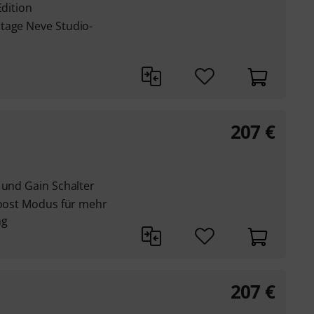
Edition
tage Neve Studio-
207
€
 und Gain Schalter
Boost Modus für mehr
ng
207
€