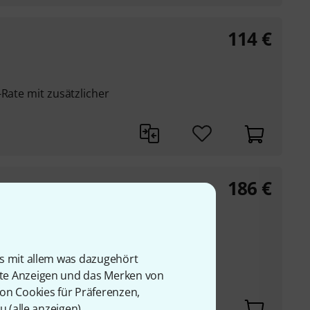
114
€
-Rate mit zusätzlicher
186
€
t
hen JHS und Milkman
is mit allem was dazugehört
rte Anzeigen und das Merken von
 ist getrennt oder
von Cookies für Präferenzen,
u (
alle anzeigen
).