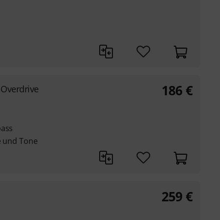
186
€
 Overdrive
pass
ve und Tone
259
€