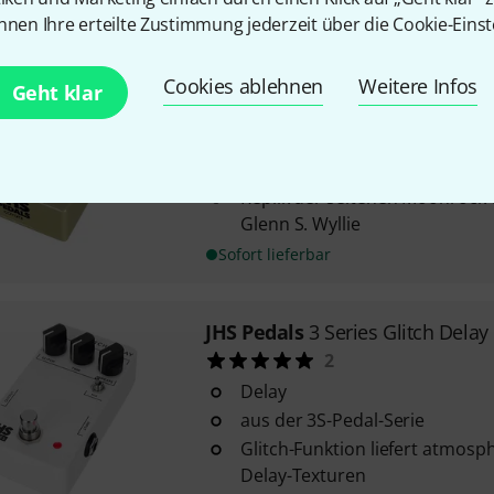
Sofort lieferbar
nnen Ihre erteilte Zustimmung jederzeit über die Cookie-Einst
JHS Pedals
Coyote - Octave Fuzz
Cookies ablehnen
Weitere Infos
Geht klar
2
Octave Fuzz
3 Klangbereiche: Swell, Fuzz u
Replik der seltenen Moonrock-
Glenn S. Wyllie
Sofort lieferbar
JHS Pedals
3 Series Glitch Delay
2
Delay
aus der 3S-Pedal-Serie
Glitch-Funktion liefert atmos
Delay-Texturen