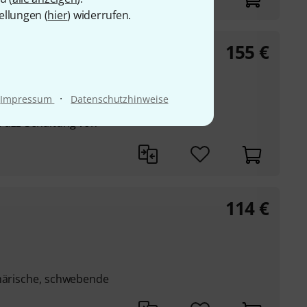
ellungen (
hier
) widerrufen.
155
€
·
Impressum
Datenschutzhinweise
nd Octave
Fuzz-Schaltung von
114
€
phärische, schwebende