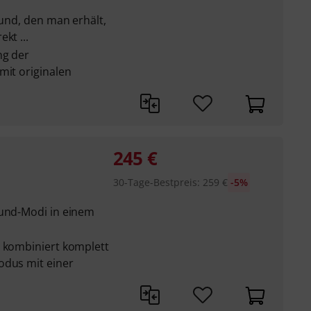
ound, den man erhält,
kt ...
ng der
mit originalen
245
€
30-Tage-Bestpreis
:
259
€
-5%
ound-Modi in einem
m kombiniert komplett
odus mit einer