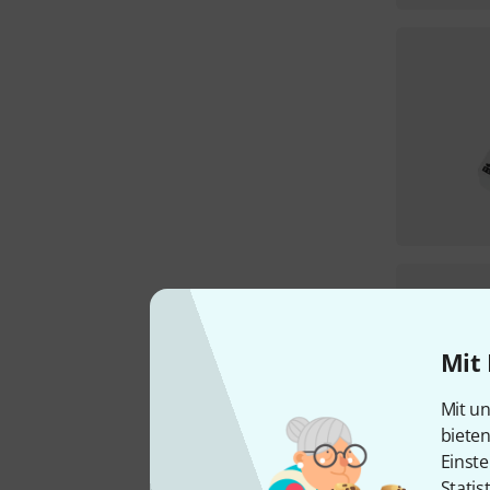
Mit 
Mit un
biete
Einste
Statis