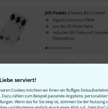
JHS Pedals
3 Series Bit Crusher
Digital-Distortion-Effekt
aus der 3S-Pedal-Serie
reduziert Bit-Tiefe und Sample
Filtersektion
Sofort lieferbar
JHS Pedals
Milkman Delay Boos
18
Delay- / Boost-Effekt
Liebe serviert!
aus einer Kollaboration zwisc
Sound
seren Cookies möchten wir Ihnen ein fluffiges Einkaufserlebn
n. Dazu zählen zum Beispiel passende Angebote, personalisie
der Delay- und der Boost-Kanal
llungen. Wenn das für Sie okay ist, stimmen Sie der Nutzung 
gemeinsam nutzbar
tiken und Marketing einfach durch einen Klick auf „Geht klar“ z