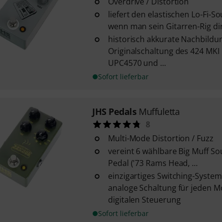
Overdrive / Distortion
liefert den elastischen Lo-Fi-S
wenn man sein Gitarren-Rig dire
historisch akkurate Nachbildu
Originalschaltung des 424 MKI 
UPC4570 und ...
Sofort lieferbar
JHS Pedals
Muffuletta
8
Multi-Mode Distortion / Fuzz
vereint 6 wählbare Big Muff S
Pedal ('73 Rams Head, ...
einzigartiges Switching-Syste
analoge Schaltung für jeden M
digitalen Steuerung
Sofort lieferbar