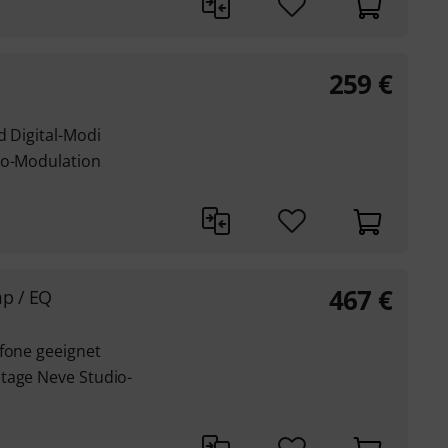
259
€
d Digital-Modi
to-Modulation
467
€
p / EQ
ofone geeignet
tage Neve Studio-