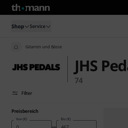
Shop
Service
Gitarren und Bässe
JHS Ped
74
Filter
Preisbereich
Von (€)
Bis (€)