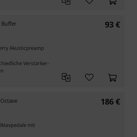
93
€
 Buffer
Berry Akusticpreamp
schiedliche Verstärker-
en
186
€
 Octave
Oktavpedale mit