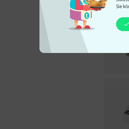
Sie kö