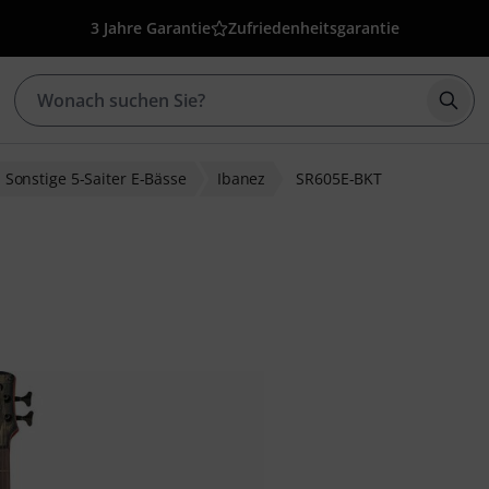
3 Jahre Garantie
Zufriedenheitsgarantie
Such
Sonstige 5-Saiter E-Bässe
Ibanez
SR605E-BKT
wertungen