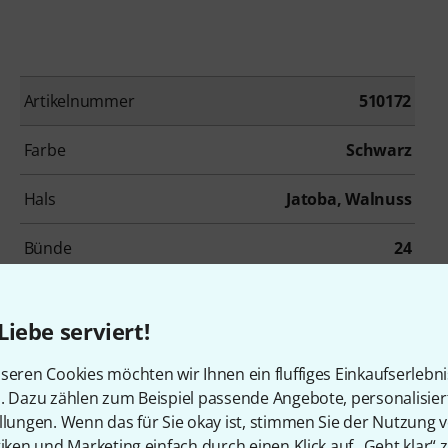
Artikelnummer
510172
Farbe
Schwarz
Hals
Jatoba, Walnuss
Bünde
24
Tonabnehmerbestückung
HH
Liebe serviert!
Inkl. Koffer
Nein
seren Cookies möchten wir Ihnen ein fluffiges Einkaufserlebn
n. Dazu zählen zum Beispiel passende Angebote, personalisie
llungen. Wenn das für Sie okay ist, stimmen Sie der Nutzung 
tiken und Marketing einfach durch einen Klick auf „Geht klar“ z