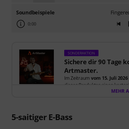
Soundbeispiele
Fingere
0:00
SONDERAKTION
Sichere dir 90 Tage 
Artmaster.
Im Zeitraum
vom 15. Juli 2026
dieses Produktes einen koste
MEHR A
Artmaster-Kurse bietet
– eins
ausgelegt ist, deinen Groove, 
Kreativität zu stärken. ArtMas
und modernes Musizieren. Bitte
5-saitiger E-Bass
sind.