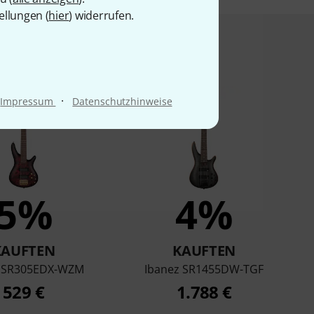
ellungen (
hier
) widerrufen.
t angesehen haben
·
Impressum
Datenschutzhinweise
5%
4%
KAUFTEN
KAUFTEN
z SR305EDX-WZM
Ibanez SR1455DW-TGF
529 €
1.788 €