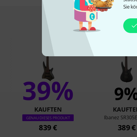
Sie kö
Das kauften Kund
39%
9
KAUFTEN
KAUFTE
Ibanez SR305
GENAU DIESES PRODUKT
839 €
389 €