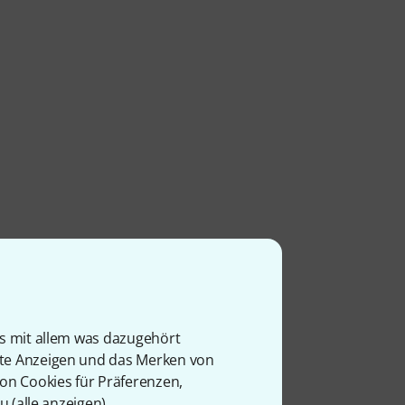
is mit allem was dazugehört
rte Anzeigen und das Merken von
von Cookies für Präferenzen,
u (
alle anzeigen
).