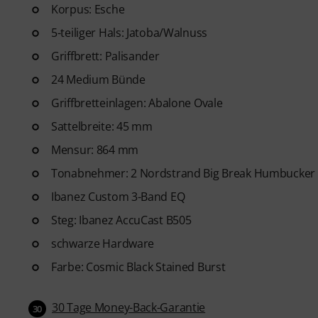
Korpus: Esche
ArtMaster.com – lerne direkt
der für seinen ganzheitlichen 
5-teiliger Hals: Jatoba/Walnuss
praktischen Übungen bekannt i
Griffbrett: Palisander
Anfänger bis zum Fortgeschritt
24 Medium Bünde
Tracks, Technik-Workouts und 
nächste Level heben werden.
Griffbretteinlagen: Abalone Ovale
Sattelbreite: 45 mm
Nachdem deine Bestellung vers
Mensur: 864 mm
Mail. Das Abonnement endet n
Tonabnehmer: 2 Nordstrand Big Break Humbucker
Ibanez Custom 3-Band EQ
Steg: Ibanez AccuCast B505
schwarze Hardware
Farbe: Cosmic Black Stained Burst
30 Tage Money-Back-Garantie
30