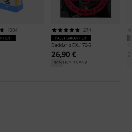
1304
274
NTIERT
PASST GARANTIERT
Daddario
EXL170-5
M
26,90 €
2
-30%
UVP: 38,50 €
-