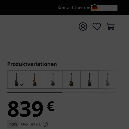
Kontakt
Über uns
DE / €
e mit Suchwort {searchTerm} starten
Produktvariationen
839
€
-12%
UVP: 949 €