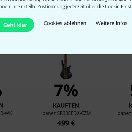
nnen Ihre erteilte Zustimmung jederzeit über die Cookie-Einst
en, die sich dieses Produk
Cookies ablehnen
Weitere Infos
Geht klar
%
7%
N
KAUFTEN
EB-WK
Ibanez SR305EDX-CZM
Ibane
499 €