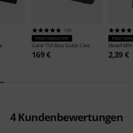
195
PASST GARANTIERT
PASST GARA
e
Gator
TSA Bass Guitar Case
Maxell
M9V
169 €
2,39 €
4
Kundenbewertungen