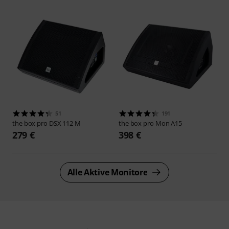
51
191
the box pro
DSX 112 M
the box pro
Mon A15
279 €
398 €
Alle Aktive Monitore