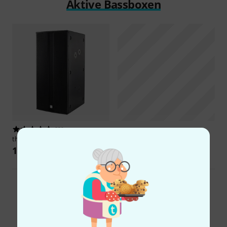
Aktive Bassboxen
236
the box pro
TP218/1600 A
1.111 €
Alle Aktive Bassboxen