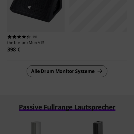
191
the box pro
Mon A15
398 €
Alle Drum Monitor Systeme
Passive Fullrange Lautsprecher