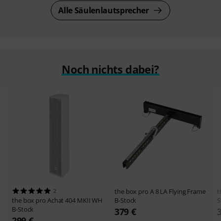
Alle Säulenlautsprecher
Noch nichts dabei?
2
the box pro
A 8 LA Flying Frame
t
the box pro
Achat 404 MKII WH
B-Stock
S
B-Stock
379 €
299 €