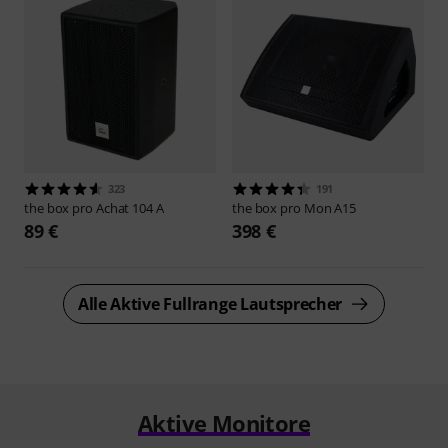
323
191
the box pro
Achat 104 A
the box pro
Mon A15
89 €
398 €
Alle Aktive Fullrange Lautsprecher
Aktive Monitore