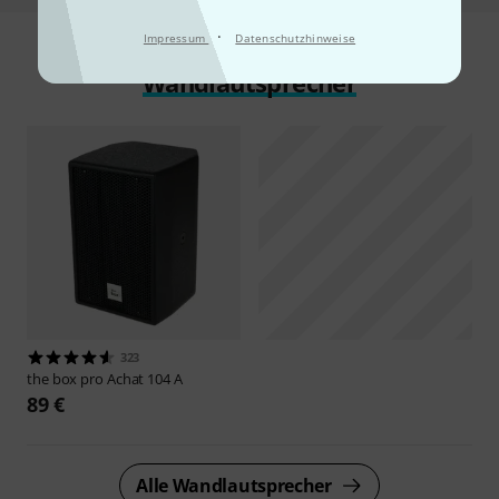
·
Impressum
Datenschutzhinweise
Wandlautsprecher
323
the box pro
Achat 104 A
89 €
Alle Wandlautsprecher