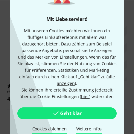
Passive Bassboxen
Mit Liebe serviert!
Mit unseren Cookies möchten wir Ihnen ein
fluffiges Einkaufserlebnis mit allem was
dazugehört bieten. Dazu zählen zum Beispiel
passende Angebote, personalisierte Anzeigen
und das Merken von Einstellungen. Wenn das für
Sie okay ist, stimmen Sie der Nutzung von Cookies
für Präferenzen, Statistiken und Marketing
einfach durch einen Klick auf „Geht klar“ zu (
alle
anzeigen
).
124
Sie können Ihre erteilte Zustimmung jederzeit
the box pro
TP 118/800
über die Cookie-Einstellungen (
hier
) widerrufen.
499 €
Geht klar
Alle Passive Bassboxen
Cookies ablehnen
Weitere Infos