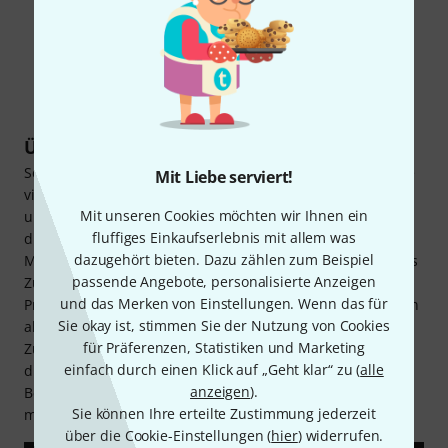
Über Harley Benton
Seit 1998 bedient die Marke Harley Benton die Bedürfnisse
Mit Liebe serviert!
vieler Gitarristen und Bassisten. Neben einer
Mit unseren Cookies möchten wir Ihnen ein
umfangreichen Bandbreite an Saiteninstrumenten bietet
fluffiges Einkaufserlebnis mit allem was
die Hausmarke des Musikhauses Thomann auch jede
dazugehört bieten. Dazu zählen zum Beispiel
Menge Verstärker, Lautsprecher, Effektpedale und weiteres
passende Angebote, personalisierte Anzeigen
Zubehör an. Insgesamt umfasst die Palette über 1.500
und das Merken von Einstellungen. Wenn das für
Produkte. Gefertigt von etablierten Herstellern, überzeugen
Sie okay ist, stimmen Sie der Nutzung von Cookies
alle Artikel von Harley Benton durch Qualität,
für Präferenzen, Statistiken und Marketing
Zuverlässigkeit und einen dennoch günstigen Preis. Durch
einfach durch einen Klick auf „Geht klar“ zu (
alle
die ständige Erweiterung des Portfolios, bietet Harley
anzeigen
).
Benton so stets neue und innovative Produkte für den
Sie können Ihre erteilte Zustimmung jederzeit
musikalischen Alltag.
über die Cookie-Einstellungen (
hier
) widerrufen.