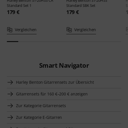
Harley Benton
ST-20HSS CA
Harley Benton
ST-20HSS
H
Standard Set 1
Standard SBK Set
S
179 €
179 €
Vergleichen
Vergleichen
Smart Navigator
Harley Benton Gitarrensets zur Übersicht
Gitarrensets für 160 €–200 € anzeigen
Zur Kategorie Gitarrensets
Zur Kategorie E-Gitarren