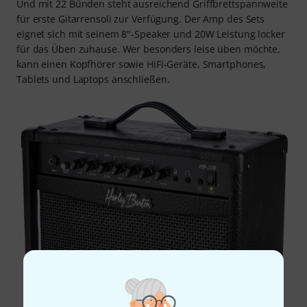
Und mit 22 Bünden steht ausreichend Griffbrettspannweite
für erste Gitarrensoli zur Verfügung. Der Amp des Sets
eignet sich mit seinem 8"-Speaker und 20W Leistung locker
für das Üben zuhause. Wer besonders leise üben möchte,
kann einen Kopfhörer sowie HiFi-Geräte, Smartphones,
Tablets und Laptops anschließen.