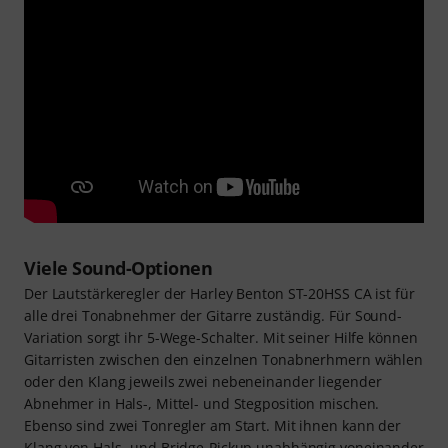
Viele Sound-Optionen
Der Lautstärkeregler der Harley Benton ST-20HSS CA ist für
alle drei Tonabnehmer der Gitarre zuständig. Für Sound-
Variation sorgt ihr 5-Wege-Schalter. Mit seiner Hilfe können
Gitarristen zwischen den einzelnen Tonabnerhmern wählen
oder den Klang jeweils zwei nebeneinander liegender
Abnehmer in Hals-, Mittel- und Stegposition mischen.
Ebenso sind zwei Tonregler am Start. Mit ihnen kann der
Klang von Hals- und Bridge-Pickup unabhängig voneinander