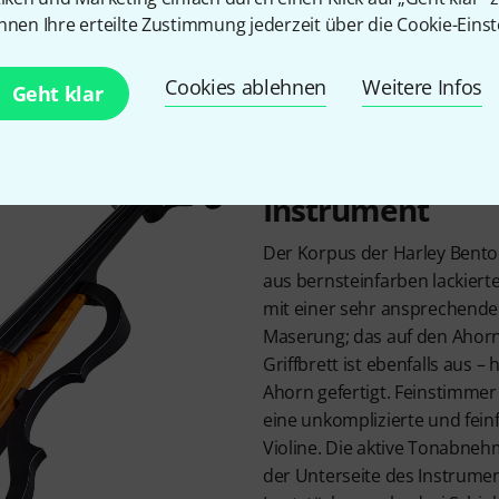
gehören ein Etui, eine Schulterstütze, ein Composit-Bogen, 
nnen Ihre erteilte Zustimmung jederzeit über die Cookie-Einst
e sowie eine 9-Volt-Batterie für die Stromversorgung der ak
Cookies ablehnen
Weitere Infos
Geht klar
Ein absolut dur
Instrument
Der Korpus der Harley Bent
aus bernsteinfarben lackiert
mit einer sehr ansprechende
Maserung; das auf den Ahorn
Griffbrett ist ebenfalls aus –
Ahorn gefertigt. Feinstimmer
eine unkomplizierte und fei
Violine. Die aktive Tonabnehm
der Unterseite des Instrumen