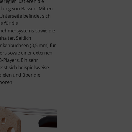
beregler justieren die
ellung von Bässen, Mitten
Unterseite befindet sich
e für die
nehmersystems sowie die
alter. Seitlich
linkenbuchsen (3,5 mm) für
ers sowie einer externen
-Players. Ein sehr
ässt sich beispielsweise
pielen und über die
hören.