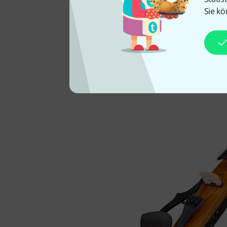
Neben der E-Geige selbst 
Sie kö
Bestreichen der Bogenhaar
zum Lieferumfang.