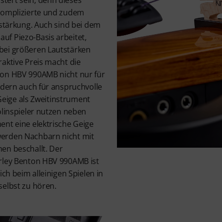
tert sein, denn dieses
komplizierte und zudem
rstärkung. Auch sind bei dem
f Piezo-Basis arbeitet,
bei größeren Lautstärken
aktive Preis macht die
ton HBV 990AMB nicht nur für
ndern auch für anspruchvolle
E-Geige als Zweitinstrument
olinspieler nutzen neben
ent eine elektrische Geige
erden Nachbarn nicht mit
en beschallt. Der
rley Benton HBV 990AMB ist
ich beim alleinigen Spielen in
selbst zu hören.