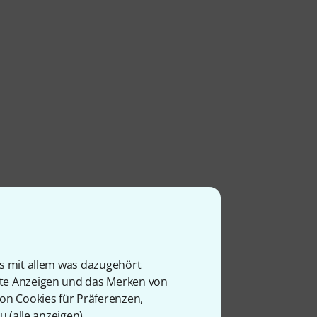
genspiel
hen Klangkörper wie eine
ster Linie zum elektrisch
is mit allem was dazugehört
 über eine Dreiband-
rte Anzeigen und das Merken von
rahmen sorgt für den
von Cookies für Präferenzen,
ent denkbar einfach:
u (
alle anzeigen
).