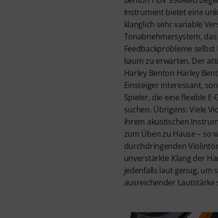
Benton HBV 990AMB begeis
Instrument bietet eine un
klanglich sehr variable Ve
Tonabnehmersystem, das au
Feedbackprobleme selbst 
kaum zu erwarten. Der attr
Harley Benton Harley Ben
Einsteiger interessant, so
Spieler, die eine flexible 
suchen. Übrigens: Viele Vi
ihrem akustischen Instrum
zum Üben zu Hause – so w
durchdringenden Violintön
unverstärkte Klang der Ha
jedenfalls laut genug, um s
ausreichender Lautstärke 