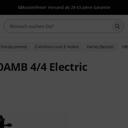
kostenfreier Versand ab 29 €
3 Jahre Garantie
Such
ichinstrumente
E-Violinen und E-Violen
Harley Benton
HBV
AMB 4/4 Electric
ewertungen