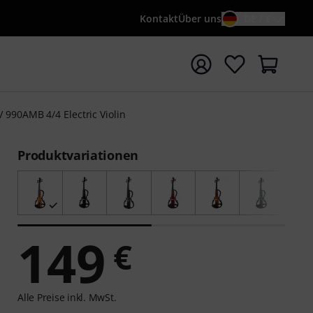
Kontakt
Über uns
DE / €
e mit Suchwort {searchTerm} starten
 990AMB 4/4 Electric Violin
Produktvariationen
149
€
Alle Preise inkl. MwSt.