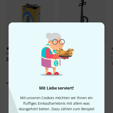
1304
19
Maxell
M9V
Harley Benton
HBV 990GBY 4/4
H
Electric Violin
E
2,39 €
159 €
30-Tage-Bestpreis:
-6%
169 €
Mit Liebe serviert!
Mit unseren Cookies möchten wir Ihnen ein
67
Kundenbewertungen
fluffiges Einkaufserlebnis mit allem was
dazugehört bieten. Dazu zählen zum Beispiel