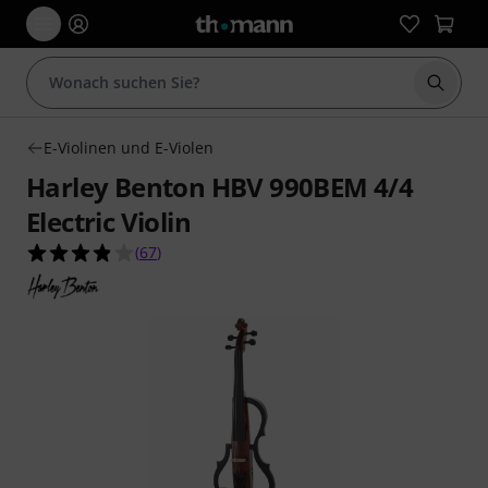
Suche 
E-Violinen und E-Violen
Harley Benton HBV 990BEM 4/4
Electric Violin
3.9 von 5 Sternen aus 67 Kundenbewertungen
(
67
)