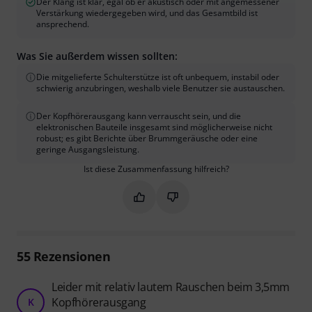
Der Klang ist klar, egal ob er akustisch oder mit angemessener
Verstärkung wiedergegeben wird, und das Gesamtbild ist
ansprechend.
Was Sie außerdem wissen sollten:
Die mitgelieferte Schulterstütze ist oft unbequem, instabil oder
schwierig anzubringen, weshalb viele Benutzer sie austauschen.
Der Kopfhörerausgang kann verrauscht sein, und die
elektronischen Bauteile insgesamt sind möglicherweise nicht
robust; es gibt Berichte über Brummgeräusche oder eine
geringe Ausgangsleistung.
Ist diese Zusammenfassung hilfreich?
Markieren Sie diese Zusammenfassung
Markieren Sie diese Zusammen
55
Rezensionen
Leider mit relativ lautem Rauschen beim 3,5mm
Kopfhörerausgang
K