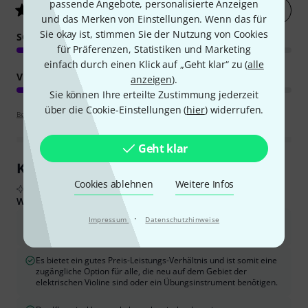
passende Angebote, personalisierte Anzeigen
Jetzt bewerten
3.9
/ 5
und das Merken von Einstellungen. Wenn das für
Sie okay ist, stimmen Sie der Nutzung von Cookies
SOUND
für Präferenzen, Statistiken und Marketing
einfach durch einen Klick auf „Geht klar“ zu (
alle
VERARBEITUNG
anzeigen
).
Sie können Ihre erteilte Zustimmung jederzeit
über die Cookie-Einstellungen (
hier
) widerrufen.
Bewertungsrichtlinien
Geht klar
Kundenrezensionen im Überblick
Cookies ablehnen
Weitere Infos
Aus echten Käuferbewertungen, zusammengefasst durch KI
Was Käufern gefiel:
·
Impressum
Datenschutzhinweise
Das Instrument eignet sich hervorragend für ruhiges Üben, ohne
andere zu stören, insbesondere für Anfänger.
Es bietet ein gutes Preis-Leistungs-Verhältnis und ist somit eine
zugängliche Option für alle, die neu auf dem Gebiet der
elektrischen Violine sind oder ein Übungsinstrument benötigen.