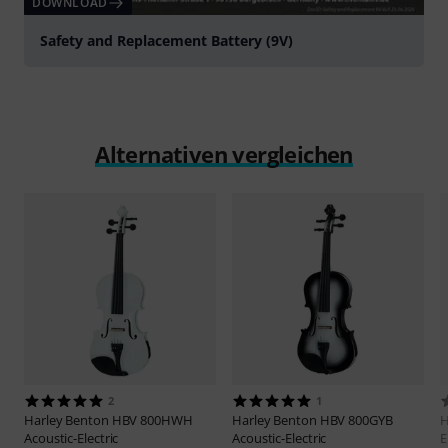
DOWNLOAD
Safety and Replacement Battery (9V)
Alternativen vergleichen
2
1
Harley Benton
HBV 800HWH
Harley Benton
HBV 800GYB
H
Acoustic-Electric
Acoustic-Electric
E