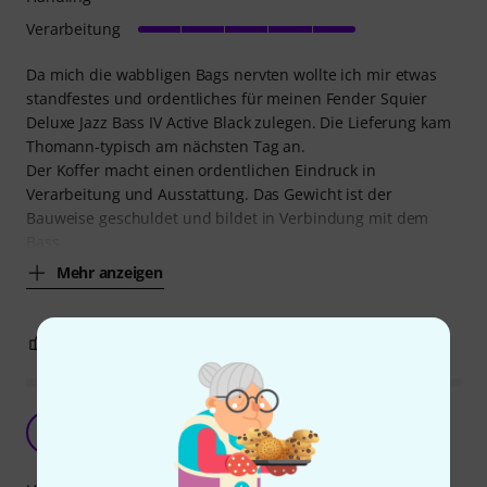
Verarbeitung
Da mich die wabbligen Bags nervten wollte ich mir etwas
standfestes und ordentliches für meinen Fender Squier
Deluxe Jazz Bass IV Active Black zulegen. Die Lieferung kam
Thomann-typisch am nächsten Tag an.
Der Koffer macht einen ordentlichen Eindruck in
Verarbeitung und Ausstattung. Das Gewicht ist der
Bauweise geschuldet und bildet in Verbindung mit dem
Bass
Mehr anzeigen
0
0
BEWERTUNG MELDEN
Fender Koffer
6
63er 13.01.2024