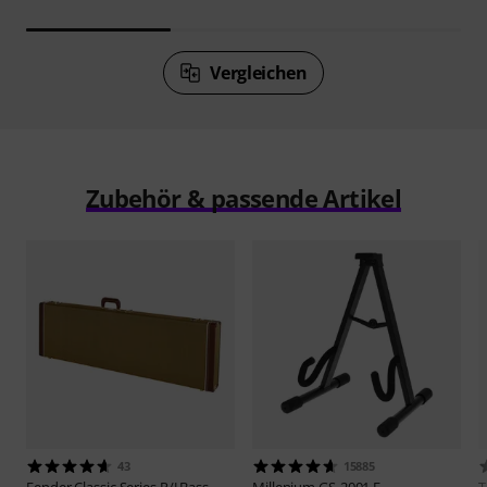
Vergleichen
Zubehör & passende Artikel
43
15885
Fender
Classic Series P/J Bass
Millenium
GS-2001 E