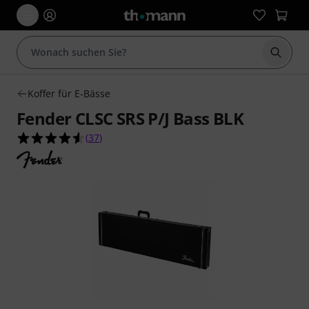
Suche 
Koffer für E-Bässe
Fender CLSC SRS P/J Bass BLK
4.6 von 5 Sternen aus 37 Kundenbewertungen
(
37
)