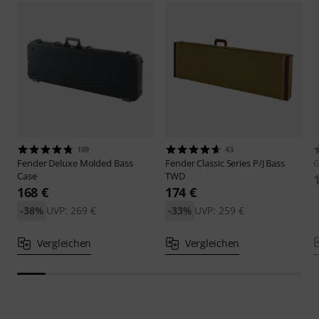
169
43
Fender
Deluxe Molded Bass
Fender
Classic Series P/J Bass
G
Case
TWD
168 €
174 €
-38%
UVP: 269 €
-33%
UVP: 259 €
Vergleichen
Vergleichen