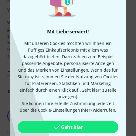
Handling
Verarbeitung
Wer einen original Fender Basskoffer sucht, ist mit diesem
gut beraten. Er sieht gut aus und schützt das Instrument
Mit Liebe serviert!
ausgezeichnet. Für Fender Vintage Bässe o.ä. eigentlich ein
Muss, will man seinen Bass stilecht aufbewahren und
Mit unseren Cookies möchten wir Ihnen ein
transportieren. Der Koffer ist gut gepolstert, hat ein
fluffiges Einkaufserlebnis mit allem was
ausreichend großes Fach für Kabel usw. und lässt sich
dazugehört bieten. Dazu zählen zum Beispiel
angenehm tragen. Einzig die
passende Angebote, personalisierte Anzeigen
und das Merken von Einstellungen. Wenn das für
Mehr anzeigen
Sie okay ist, stimmen Sie der Nutzung von Cookies
für Präferenzen, Statistiken und Marketing
einfach durch einen Klick auf „Geht klar“ zu (
alle
2
1
BEWERTUNG MELDEN
anzeigen
).
Sie können Ihre erteilte Zustimmung jederzeit
über die Cookie-Einstellungen (
hier
) widerrufen.
Guter Koffer
W
Wandabuzzer 04.04.2019
Geht klar
Handling