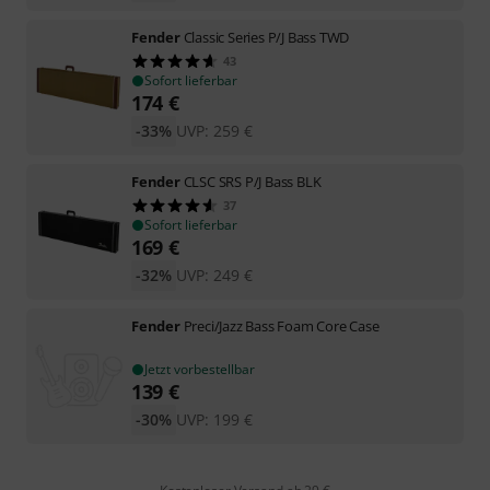
Fender
Classic Series P/J Bass TWD
43
Sofort lieferbar
174
€
-33%
UVP:
259
€
Fender
CLSC SRS P/J Bass BLK
37
Sofort lieferbar
169
€
-32%
UVP:
249
€
Fender
Preci/Jazz Bass Foam Core Case
Jetzt vorbestellbar
139
€
-30%
UVP:
199
€