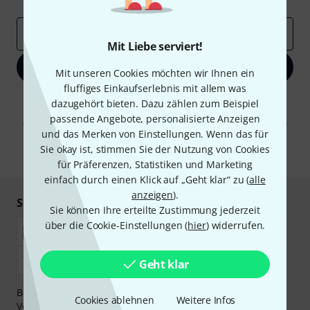
E-Mail-Adresse
*
Mit Liebe serviert!
Jetzt anmelden
Mit unseren Cookies möchten wir Ihnen ein
fluffiges Einkaufserlebnis mit allem was
Mit Klick auf „Jetzt anmelden“ stimmen Sie dem Erhalt von E-Mail-
dazugehört bieten. Dazu zählen zum Beispiel
Werbung und einer Messung des E-Mail-Nutzungsverhaltens zu. Die
passende Angebote, personalisierte Anzeigen
Abmeldung ist jederzeit möglich. Weitere Informationen finden Sie in
und das Merken von Einstellungen. Wenn das für
unseren
Datenschutzhinweisen
.
Sie okay ist, stimmen Sie der Nutzung von Cookies
* Pflichtfeld
für Präferenzen, Statistiken und Marketing
einfach durch einen Klick auf „Geht klar“ zu (
alle
anzeigen
).
Sicher einkaufen & bezahlen
Sie können Ihre erteilte Zustimmung jederzeit
über die Cookie-Einstellungen (
hier
) widerrufen.
Geht klar
Bezahlen Sie vertraulich und sicher per Nachnahme,
Cookies ablehnen
Weitere Infos
Vorkasse, PayPal, Amazon Pay,
Klarna Sofort bezahlen
,