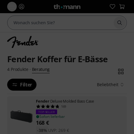
Suche 
Fender Koffer für E-Bässe
Beratung
4
Produkte
·
Filter
Beliebtheit
Fender
Deluxe Molded Bass Case
169
TOP-SELLER
Sofort lieferbar
168
€
-38%
UVP:
269
€