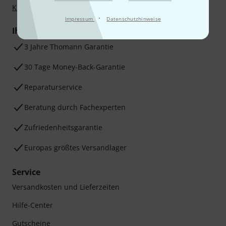
Klarna Ratenzahlung
oder Kreditkarte.
·
Impressum
Datenschutzhinweise
Ihre Vorteile
3 Jahre Thomann Garantie
30 Tage Money-Back-Garantie
Reparaturservice
Beratung durch Fachexperten
Zufriedenheitsgarantie
Europas größtes Versandlager
Service
Versandkosten und Lieferzeiten
Hilfe-Center
Gutscheine