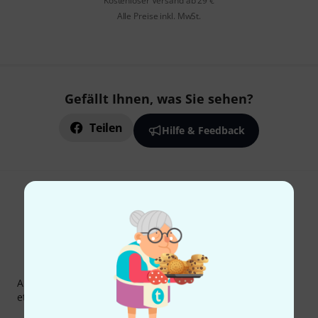
Kostenloser Versand ab 29 €
Alle Preise inkl. MwSt.
Gefällt Ihnen, was Sie sehen?
Teilen
Hilfe & Feedback
Thomann Newsletter
Abonniere den Thomann Newsletter und gewinne mit
etwas Glück einen von
50 Gutscheinen
über jeweils
50€
!
Inspirierende Beiträge
Deals
Thomann Insights