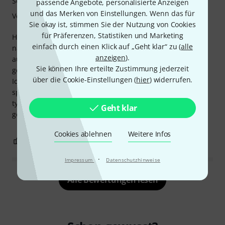
Sound
passende Angebote, personalisierte Anzeigen
und das Merken von Einstellungen. Wenn das für
Verarbeitung
Sie okay ist, stimmen Sie der Nutzung von Cookies
für Präferenzen, Statistiken und Marketing
Habe mir den Bass gekauft, um u.a. dem Motown-Sound
einfach durch einen Klick auf „Geht klar“ zu (
alle
näher zu kommen. Habe dementsprechend Flats
anzeigen
).
aufgezogen und einen Schwamm unter die Saiten
Sie können Ihre erteilte Zustimmung jederzeit
geschoben...
über die Cookie-Einstellungen (
hier
) widerrufen.
Ich muss sagen es macht mir großen Spaß den Bass zu
spielen und ich bin mittlerweile total begeistert von dem
typischen P-Sound. Habe vorher hauptsächlich Jazz Bass
Geht klar
gespielt. Der muss zur Zeit leider etwas Rasten.
Cookies ablehnen
Weitere Infos
0
0
BEWERTUNG MELDEN
·
Impressum
Datenschutzhinweise
Alle Bewertungen lesen