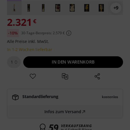
+9
2.321
€
-10%
30-Tage-Bestpreis: 2.579 €
Alle Preise inkl. MwSt.
In 1-2 Wochen lieferbar
IN DEN WARENKORB
1
Standardlieferung
kostenlos
Infos zum Versand
59
VERKAUFSRANG
in 4-Saiter P-Bässe