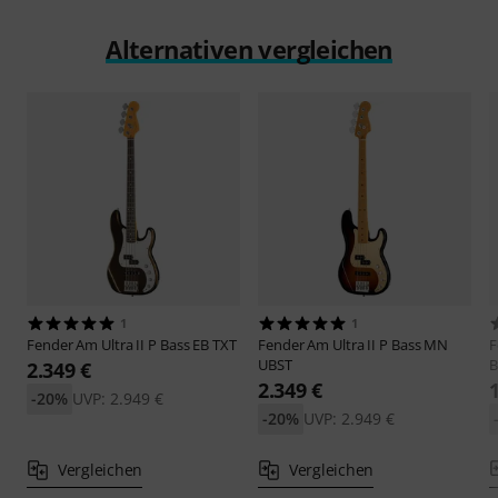
Alternativen vergleichen
1
1
Fender
Am Ultra II P Bass EB TXT
Fender
Am Ultra II P Bass MN
F
UBST
B
2.349 €
2.349 €
-20%
UVP: 2.949 €
-20%
UVP: 2.949 €
Vergleichen
Vergleichen