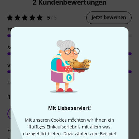
2
Kundenbewertungen
Jetzt bewerten
5
/ 5
FEATURES
SOUND
VERARBEITUNG
Bewertungsrichtlinien
1
Rezension
Mit Liebe serviert!
Sehr schönes Instrument
C
Chrisu91 30.05.2026
Mit unseren Cookies möchten wir Ihnen ein
fluffiges Einkaufserlebnis mit allem was
Features
dazugehört bieten. Dazu zählen zum Beispiel