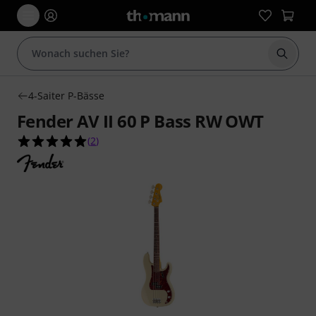
Suche 
4-Saiter P-Bässe
Fender AV II 60 P Bass RW OWT
5.0 von 5 Sternen aus 2 Kundenbewertungen
(
2
)