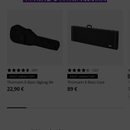
2801
1322
PASST GARANTIERT
PASST GARANTIERT
Thomann
E-Bass Gigbag BK
Thomann
E-Bass Case
F
22,90 €
89 €