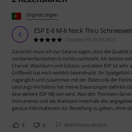
Original zeigen
ESP E-II M-II Neck Thru Schneewe
C
ChandlerHG 09.09.2023
Zunächst muss ich zur Gitarre sagen, dass die Qualität 
nordamerikanischen in nichts nachsteht. Ich besitze seit
Charvel, Washburn und Gibson, und diese ESP ist sehr 
Griffbrett hat mich wirklich beeindruckt. Ihr Spielgefühl i
zugänglich und zusammen mit der Elektronik der Fishman
Leistungs-Verhältnis hat meine Erwartungen definitiv üb
eine weitere ESP MIJ sein wird. Was den Thomann-Service
Instruments und die Wartezeit innerhalb des angegebenen
genaue Informationen zur Bestellung zu geben, ohne dab
9
0
BEWERTUNG MELDEN