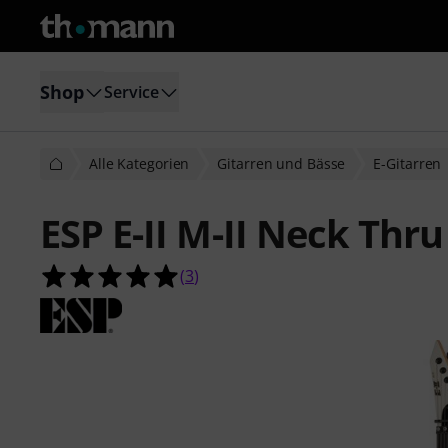
Shop
Service
Alle Kategorien
Gitarren und Bässe
E-Gitarren
ESP E-II M-II Neck Thr
5.0 von 5 Sternen aus 3 Kundenbe
(
3
)