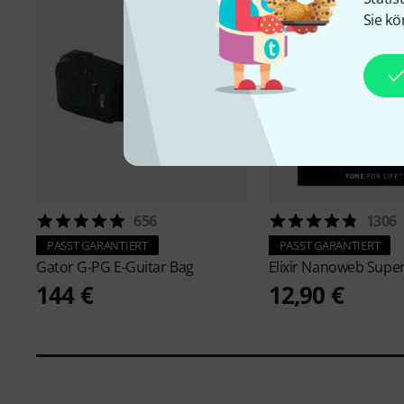
Sie kö
656
1306
PASST GARANTIERT
PASST GARANTIERT
Gator
G-PG E-Guitar Bag
Elixir
Nanoweb Super
144 €
12,90 €