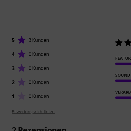
5
3 Kunden
4
0 Kunden
FEATUR
3
0 Kunden
SOUND
2
0 Kunden
VERARB
1
0 Kunden
Bewertungsrichtlinien
2
Rezensionen