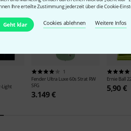
nnen Ihre erteilte Zustimmung jederzeit über die Cookie-Einst
Cookies ablehnen
Weitere Infos
Geht klar
1
Fender
Ultra Luxe 60s Strat RW
Ernie Ball
2
SFG
5,90 €
-Light
3.149 €