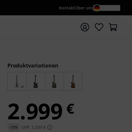
Kontakt
Über uns
DE / €
e mit Suchwort {searchTerm} starten
Produktvariationen
2.999
€
-10%
UVP: 3.339 €