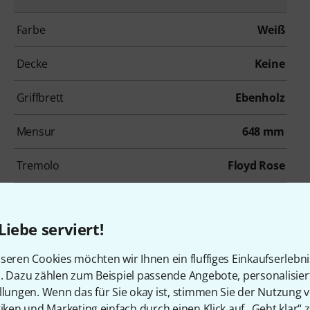
Farbe
Weiß
Decke
Keine
Griffbrett
Ebenholz
Mensur
648 mm
Tremolo
Floyd Rose
Inkl. Koffer
Ja
Liebe serviert!
Zubehör & passende Artike
seren Cookies möchten wir Ihnen ein fluffiges Einkaufserlebn
n. Dazu zählen zum Beispiel passende Angebote, personalisie
llungen. Wenn das für Sie okay ist, stimmen Sie der Nutzung 
tiken und Marketing einfach durch einen Klick auf „Geht klar“ z