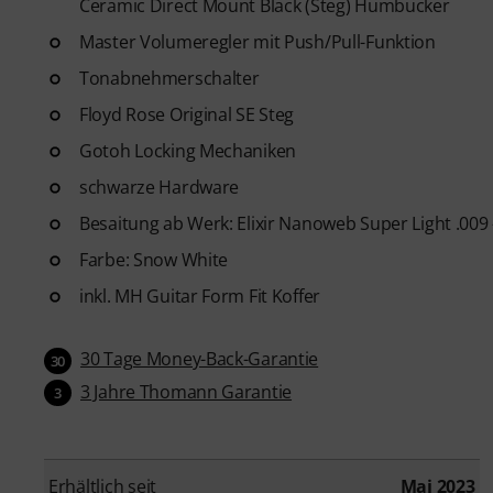
Ceramic Direct Mount Black (Steg) Humbucker
Master Volumeregler mit Push/Pull-Funktion
Tonabnehmerschalter
Floyd Rose Original SE Steg
Gotoh Locking Mechaniken
schwarze Hardware
Besaitung ab Werk: Elixir Nanoweb Super Light .009 -
Farbe: Snow White
inkl. MH Guitar Form Fit Koffer
30 Tage Money-Back-Garantie
30
3 Jahre Thomann Garantie
3
Erhältlich seit
Mai 2023