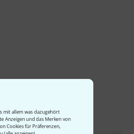
l
is mit allem was dazugehört
rte Anzeigen und das Merken von
von Cookies für Präferenzen,
u (
alle anzeigen
).