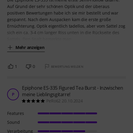
Auf Grund der sehr schönen Optik und der überaus
positiven Bewertungen habe ich sie mir bestellt und war
gespannt. Nach dem Auspacken kam die erste große
Ernüchterung. Optik eigentlich tadellos, aber vom Sattel zog
sich ein ca. 3-4 cm langer Riss unten in die Rückseite des
Sattels. Den Spalt bemerkte man
Mehr anzeigen
1
0
BEWERTUNG MELDEN
Epiphone ES-335 Figured Tea Burst - Inzwischen
meine Lieblingsgitarre!
P
PeRo62 20.10.2024
Features
Sound
Verarbeitung