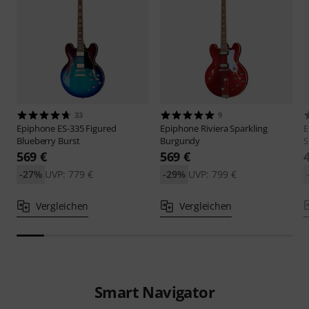
33
9
Epiphone
ES-335 Figured
Epiphone
Riviera Sparkling
E
Blueberry Burst
Burgundy
S
569 €
569 €
-27%
UVP: 779 €
-29%
UVP: 799 €
Vergleichen
Vergleichen
Smart Navigator