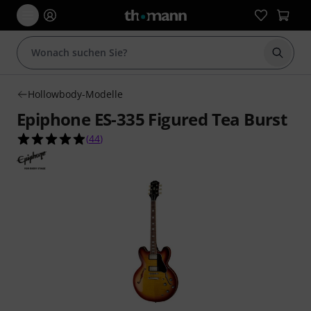
Suche 
Hollowbody-Modelle
Epiphone ES-335 Figured Tea Burst
4.9 von 5 Sternen aus 44 Kundenbewertungen
(
44
)