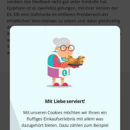
sondern das Feedback recht gut unter Kontrolle hat.
Epiphone ist es zweifellos gelungen, mit ihrer Version der
ES-335 eine Duftmarke im mittleren Preisbereich der
erhältlichen Semi-Hollows zu setzen und dabei gleichzeitig
der berühmten großen Schwester alle Ehre zu erweisen.
Wer nicht auf den Riegelahorn-Look besteht, kann auch ein
wenig sparen, denn die alternativ erhältliche Epiphone ES-
335 mit Plain Top und Dot-Inlays fällt ein wenig günstiger
aus.
Das kauften Kunden, die sich dieses
Produkt angesehen haben
Mit Liebe serviert!
Mit unseren Cookies möchten wir Ihnen ein
fluffiges Einkaufserlebnis mit allem was
dazugehört bieten. Dazu zählen zum Beispiel