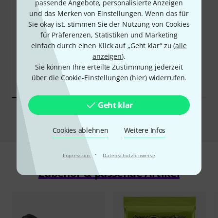
passende Angebote, personalisierte Anzeigen
31%
und das Merken von Einstellungen. Wenn das für
12%
Sie okay ist, stimmen Sie der Nutzung von Cookies
für Präferenzen, Statistiken und Marketing
einfach durch einen Klick auf „Geht klar“ zu (
alle
KAUFTEN
KAUFTEN
anzeigen
).
Epiphone ES-335 Cherry
GENAU DIESES PRODUKT
Sie können Ihre erteilte Zustimmung jederzeit
598 €
499 €
über die Cookie-Einstellungen (
hier
) widerrufen.
Geht klar
Vergleichen
Cookies ablehnen
Weitere Infos
·
Impressum
Datenschutzhinweise
Zubehör & passende Artikel