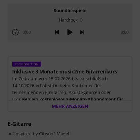
Soundbeispiele
Hardrock
0:00
0:00
SONDERAKTION
Inklusive 3 Monate music2me Gitarrenkurs
Im Zeitraum vom 15.07.2026 bis einschließlich
14.10.2026 erhältst Du beim Kauf einer der
teilnehmenden E-Gitarren, Akustikgitarren oder
Ukulelen ein
kostenloses 3-Monats-Abonnement für
einen Onlinekurs von music2me im Wert von EUR
MEHR ANZEIGEN
57,00
. Nach dem Versand deiner Bestellung bekommst
du den Freischaltcode automatisch per E-Mail
E-Gitarre
zugesendet. Das music2me Abo endet nach Ablauf
automatisch.
"Inspired by Gibson" Modell