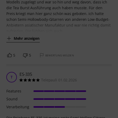
Modells zugelegt und war so hin und weg davon, dass ich
die Tea Burst Ausführung auch haben musste. Für den
Preis kriegt man hier ganz schön was geboten. ich hatte
schon Semi-Hollowbody-Gitarren von anderen Low-Budget-
Anbietern asiatischer Manufaktur und war nie richtig damit
zufrieden. Die fühlten sich auch
Mehr anzeigen
5
5
BEWERTUNG MELDEN
ES-335
T
Telepauli 01.02.2026
Features
Sound
Verarbeitung
Die Epiphone ES-335 ist meine erste Semi-Hollow Gitarre.