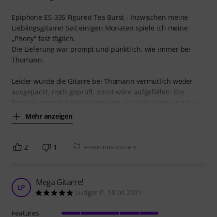
Epiphone ES-335 Figured Tea Burst - Inzwischen meine
Lieblingsgitarre! Seit einigen Monaten spiele ich meine
„Phony“ fast täglich.
Die Lieferung war prompt und pünktlich, wie immer bei
Thomann.
Leider wurde die Gitarre bei Thomann vermutlich weder
ausgepackt, noch geprüft, sonst wäre aufgefallen: Die
Einstellungen der Halskrümmung, der Saitenlage und der
Mehr anzeigen
2
1
BEWERTUNG MELDEN
Mega Gitarre!
LP
Ludger P. 18.04.2021
Features