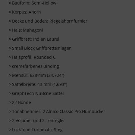
Music2Me, dein Online-Lernportal für Musik mit einem
Bauform: Semi-Hollow
pädagogischen Konzept von studierten Musiklehrern.
Korpus: Ahorn
Ausgezeichnet mit dem deutschen Bildungs-Award
2025/2026 in der Kategorie “E-Learning
Decke und Boden: Riegelahornfurnier
Instrumentalunterricht”! Mit über 400 Gitarren
Hals: Mahagoni
Videolektionen für Anfänger und Fortgeschrittene – von
Griffbrett: Indian Laurel
Pop, Rock und Blues bis Metal und mehr. Mit
persönlichem Support per Chat, Noten zum
Small Block Griffbretteinlagen
Ausdrucken sowie intelligentem Videoplayer mit
Halsprofil: Rounded C
Übungsfunktion, Zeitlupe und weitere Features.
cremefarbenes Binding
Mensur: 628 mm (24,724")
Sattelbreite: 43 mm (1,693")
GraphTech NuBone Sattel
22 Bünde
Tonabnehmer: 2 Alnico Classic Pro Humbucker
2 Volume- und 2 Tonregler
LockTone Tunomatic Steg