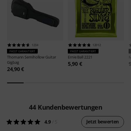
1234
12012
PASST GARANTIERT
PASST GARANTIERT
Thomann
Semihollow Guitar
Ernie Ball
2221
M
Gigbag
5,90 €
24,90 €
44
Kundenbewertungen
Jetzt bewerten
4.9
/ 5