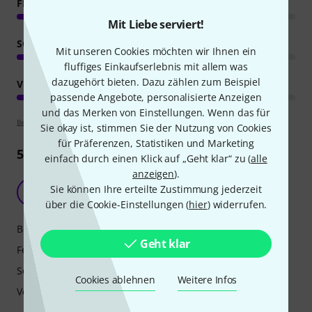
FEATURES
Mit Liebe serviert!
SOUND
Mit unseren Cookies möchten wir Ihnen ein
fluffiges Einkaufserlebnis mit allem was
dazugehört bieten. Dazu zählen zum Beispiel
VERARBEITUNG
passende Angebote, personalisierte Anzeigen
und das Merken von Einstellungen. Wenn das für
Bewertungsrichtlinien
Sie okay ist, stimmen Sie der Nutzung von Cookies
für Präferenzen, Statistiken und Marketing
5
Rezensionen
einfach durch einen Klick auf „Geht klar“ zu (
alle
anzeigen
).
Bester De-Esser
Sie können Ihre erteilte Zustimmung jederzeit
M
MusiTom 11.05.2021
über die Cookie-Einstellungen (
hier
) widerrufen.
Bedienung
Geht klar
Features
Sound
Cookies ablehnen
Weitere Infos
Verarbeitung