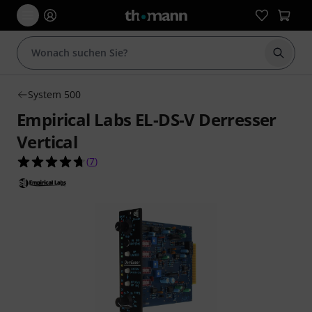
Suche 
System 500
Empirical Labs EL-DS-V Derresser
Vertical
4.7 von 5 Sternen aus 7 Kundenbewertungen
(
7
)