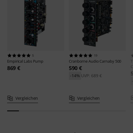
5
19
Empirical Labs
Pump
Cranborne Audio
Carnaby 500
T
C
869 €
590 €
-14%
UVP: 689 €
Vergleichen
Vergleichen