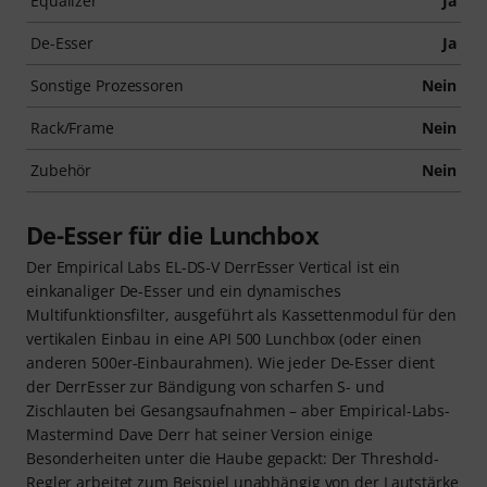
Equalizer
Ja
De-Esser
Ja
Sonstige Prozessoren
Nein
Rack/Frame
Nein
Zubehör
Nein
De-Esser für die Lunchbox
Der Empirical Labs EL-DS-V DerrEsser Vertical ist ein
einkanaliger De-Esser und ein dynamisches
Multifunktionsfilter, ausgeführt als Kassettenmodul für den
vertikalen Einbau in eine API 500 Lunchbox (oder einen
anderen 500er-Einbaurahmen). Wie jeder De-Esser dient
der DerrEsser zur Bändigung von scharfen S- und
Zischlauten bei Gesangsaufnahmen – aber Empirical-Labs-
Mastermind Dave Derr hat seiner Version einige
Besonderheiten unter die Haube gepackt: Der Threshold-
Regler arbeitet zum Beispiel unabhängig von der Lautstärke