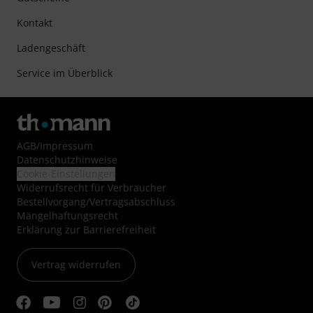
Kontakt
Ladengeschäft
Service im Überblick
AGB
/
Impressum
Datenschutzhinweise
Cookie-Einstellungen
Widerrufsrecht für Verbraucher
Bestellvorgang/Vertragsabschluss
Mängelhaftungsrecht
Erklärung zur Barrierefreiheit
Vertrag widerrufen