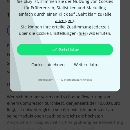
Sie okay ist, stimmen Sie der Nutzung von Cookies
Bewertungsrichtlinien
für Präferenzen, Statistiken und Marketing
1
Rezension
einfach durch einen Klick auf „Geht klar“ zu (
alle
anzeigen
).
Sie können Ihre erteilte Zustimmung jederzeit
Der Alpha Compressor
T
über die Cookie-Einstellungen (
hier
) widerrufen.
Tomton 12.08.2022
Bedienung
Geht klar
Features
Sound
Cookies ablehnen
Weitere Infos
Verarbeitung
·
Impressum
Datenschutzhinweise
Hallo an alle Hardware Fans!!!
Wer sich hier her verirrt und sich eine Bewertung von
einem Compressor durchliest, der jenseits der 10.000 Euro
liegt, ist entweder gleich verrückt wie ich, oder stellt an
seine Produktionen (auch so wie ich) die höchsten
Ansprüche. Ich sag es mal so, hier großartig eine Bewertung
zu formulieren wäre auch nicht singhaft, weil