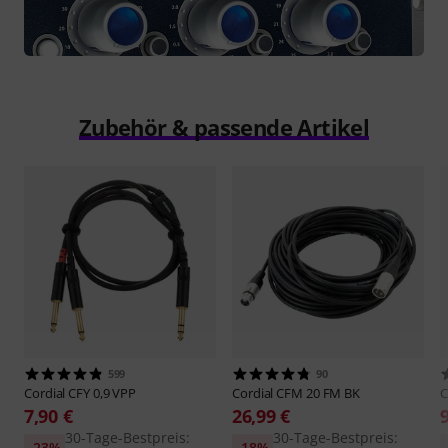
Zubehör & passende Artikel
599
90
Cordial
CFY 0,9 VPP
Cordial
CFM 20 FM BK
C
7,90 €
26,99 €
30-Tage-Bestpreis:
30-Tage-Bestpreis:
-23%
-18%