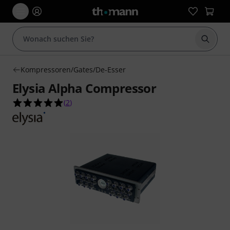
Suche 
Kompressoren/Gates/De-Esser
Elysia Alpha Compressor
5.0 von 5 Sternen aus 2 Kundenbewertungen
(
2
)