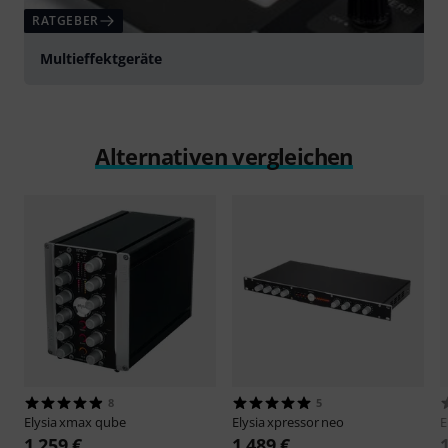
RATGEBER
Multieffektgeräte
Alternativen vergleichen
8
5
Elysia
xmax qube
Elysia
xpressor neo
E
1.259 €
1.489 €