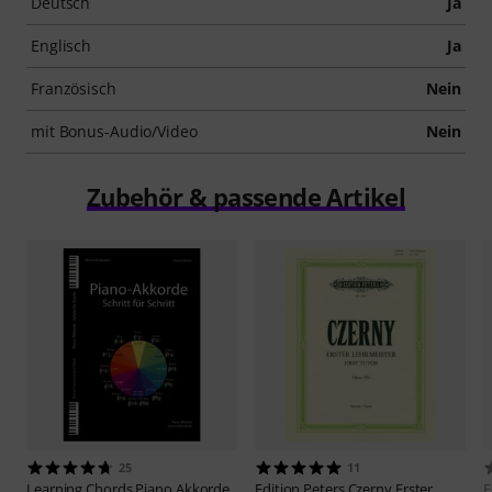
Deutsch
Ja
Englisch
Ja
Französisch
Nein
mit Bonus-Audio/Video
Nein
Zubehör & passende Artikel
25
11
Learning Chords
Piano Akkorde
Edition Peters
Czerny Erster
E