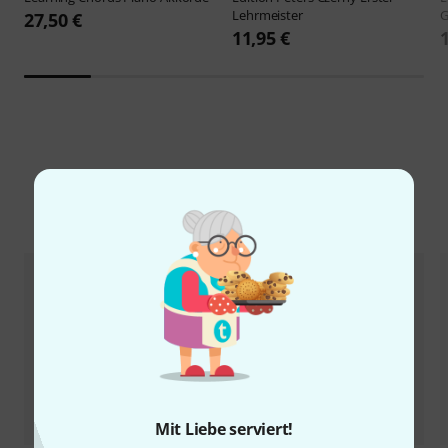
Lehrmeister
G
27,50 €
11,95 €
Alternativen vergleichen
Mit Liebe serviert!