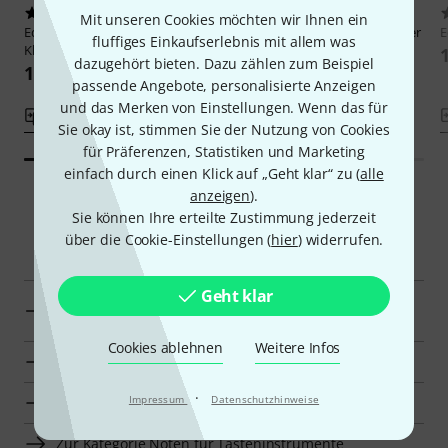
17
1
Mit unseren Cookies möchten wir Ihnen ein
Edition Peters
Hanon Der
Edition Peters
Czerny Schule der
E
fluffiges Einkaufserlebnis mit allem was
Klavier-Virtuose
Geläufigkeit
dazugehört bieten. Dazu zählen zum Beispiel
18,95 €
15,95 €
passende Angebote, personalisierte Anzeigen
und das Merken von Einstellungen. Wenn das für
Vergleichen
Vergleichen
Sie okay ist, stimmen Sie der Nutzung von Cookies
für Präferenzen, Statistiken und Marketing
einfach durch einen Klick auf „Geht klar“ zu (
alle
anzeigen
).
Sie können Ihre erteilte Zustimmung jederzeit
Smart Navigator
über die Cookie-Einstellungen (
hier
) widerrufen.
Geht klar
Edition Peters Weiterführende Literatur für Klavier zur
Übersicht
Cookies ablehnen
Weitere Infos
Zur Kategorie Weiterführende Literatur für Klavier
·
Impressum
Datenschutzhinweise
Zur Kategorie Noten für Klavier
Zur Kategorie Noten für Tasteninstrumente