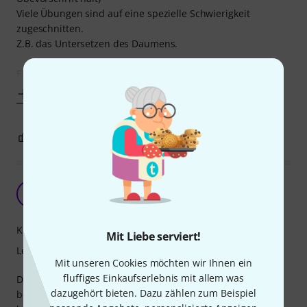
Viele Übungen sind auf eine spezielle Schwierigkeit
zugeschnitten.
Z.B. das Untersetzen des Daumens.
Ein großer Nachteil ist jedoch, dass
Mehr anzeigen
1
0
BEWERTUNG MELDEN
Super um Flexibilität auszugleichen
D
DanJames 28.06.2020
Kompetenz
Mit Liebe serviert!
Lernfaktor
Mit unseren Cookies möchten wir Ihnen ein
fluffiges Einkaufserlebnis mit allem was
Da ich ursprünglich mit dem Keyboard angefangen hatte
dazugehört bieten. Dazu zählen zum Beispiel
bevor ich vor einigen Jahren aufs Klavier umgestiegen bin,