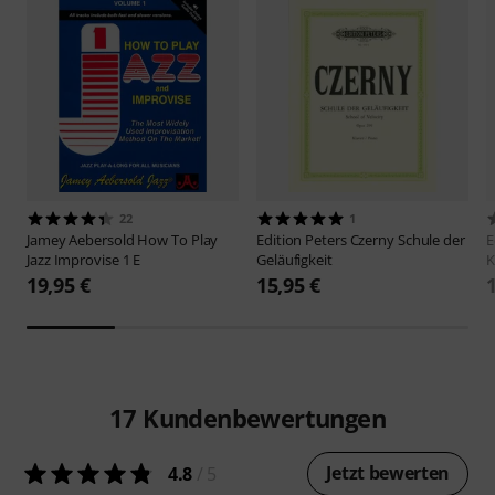
22
1
Jamey Aebersold
How To Play
Edition Peters
Czerny Schule der
E
Jazz Improvise 1 E
Geläufigkeit
K
19,95 €
15,95 €
17
Kundenbewertungen
Jetzt bewerten
4.8
/ 5