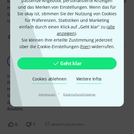
passende Angebote, personalisierte Anzeigen
kam ich hin und wieder an einen Punkt an dem meine Linke
und das Merken von Einstellungen. Wenn das für
Hand deutlich schlechter spielen konnte als meine Rechte.
Sie okay ist, stimmen Sie der Nutzung von Cookies
Selbst mit den ersten Übungen merke ich bereits einen
für Präferenzen, Statistiken und Marketing
Unterschied.
einfach durch einen Klick auf „Geht klar“ zu (
alle
anzeigen
).
0
0
BEWERTUNG MELDEN
Sie können Ihre erteilte Zustimmung jederzeit
über die Cookie-Einstellungen (
hier
) widerrufen.
Für Anfänger geeignet
FS
Geht klar
Friedemann S. 15.02.2021
Ich suchte verzweifelt nach einer Klavierschule,die meine
Cookies ablehnen
Weitere Infos
Finger trainiert,ohne vorher schon toll spielen zu können.
Hier bin ich fündig geworden und spiele nun Stück für
·
Impressum
Datenschutzhinweise
Stück nach Vorgabe und habe sogar etwas Spaß
dabei.Vielleicht steigert sich die Freude nach etwas mehr
Routine.
0
1
BEWERTUNG MELDEN