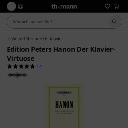
Suche 
Weiterführende Lit. Klavier
Edition Peters Hanon Der Klavier-
Virtuose
4.8 von 5 Sternen aus 17 Kundenbewertungen
(
17
)