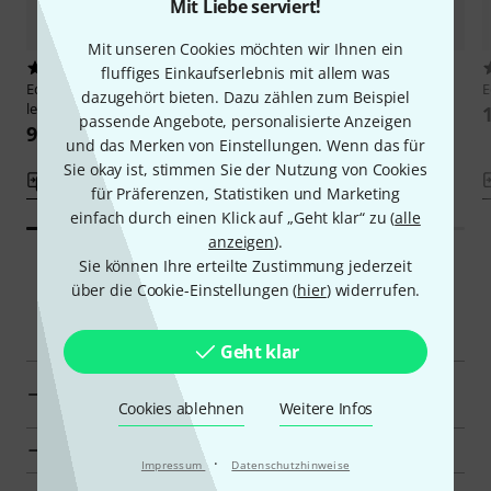
Mit Liebe serviert!
Mit unseren Cookies möchten wir Ihnen ein
6
11
fluffiges Einkaufserlebnis mit allem was
Edition Peters
Burgmüller 25
Edition Peters
Czerny Erster
E
dazugehört bieten. Dazu zählen zum Beispiel
leichte Etüden
Lehrmeister
passende Angebote, personalisierte Anzeigen
9,95 €
11,95 €
und das Merken von Einstellungen. Wenn das für
Sie okay ist, stimmen Sie der Nutzung von Cookies
Vergleichen
Vergleichen
für Präferenzen, Statistiken und Marketing
einfach durch einen Klick auf „Geht klar“ zu (
alle
anzeigen
).
Sie können Ihre erteilte Zustimmung jederzeit
über die Cookie-Einstellungen (
hier
) widerrufen.
Smart Navigator
Geht klar
Edition Peters Weiterführende Literatur für Klavier zur
Übersicht
Cookies ablehnen
Weitere Infos
Zur Kategorie Weiterführende Literatur für Klavier
·
Impressum
Datenschutzhinweise