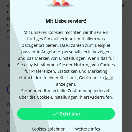
das Echofix weniger Höhen und ist unauffälliger. Ja man hat
die Klangregler - die haben aber daran wenig geändert..
Der Trail wird grundsätzlich abgeschnitten - deshalb merkt
Mit Liebe serviert!
man gar nicht richtig, dass das ein Federhall ist. Kann man
mögen, muss man nicht..
Mit unseren Cookies möchten wir Ihnen ein
Beim White Whale kann man das einstellen
fluffiges Einkaufserlebnis mit allem was
dazugehört bieten. Dazu zählen zum Beispiel
Mehr anzeigen
passende Angebote, personalisierte Anzeigen
und das Merken von Einstellungen. Wenn das für
3
Sie okay ist, stimmen Sie der Nutzung von Cookies
0
BEWERTUNG MELDEN
für Präferenzen, Statistiken und Marketing
einfach durch einen Klick auf „Geht klar“ zu (
alle
anzeigen
).
Solider Spring Reverb
F
Sie können Ihre erteilte Zustimmung jederzeit
FabFry 08.11.2024
über die Cookie-Einstellungen (
hier
) widerrufen.
Features
Geht klar
Sound
Verarbeitung
Cookies ablehnen
Weitere Infos
Bedienung