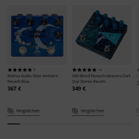
9
14
Walrus Audio
Slöer Ambient
Old Blood Noise Endeavors
Dark
S
Reverb Blue
Star Stereo Reverb
367 €
349 €
Vergleichen
Vergleichen