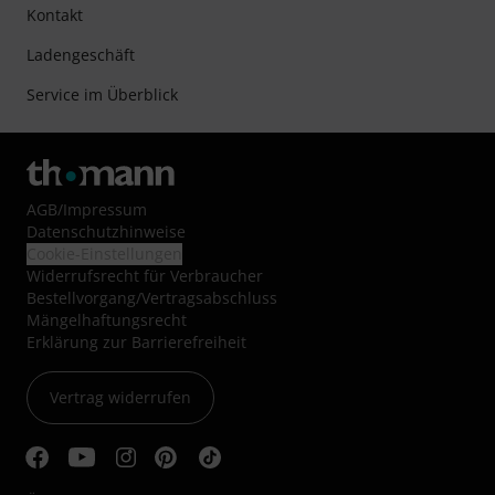
Kontakt
Ladengeschäft
Service im Überblick
AGB
/
Impressum
Datenschutzhinweise
Cookie-Einstellungen
Widerrufsrecht für Verbraucher
Bestellvorgang/Vertragsabschluss
Mängelhaftungsrecht
Erklärung zur Barrierefreiheit
Vertrag widerrufen