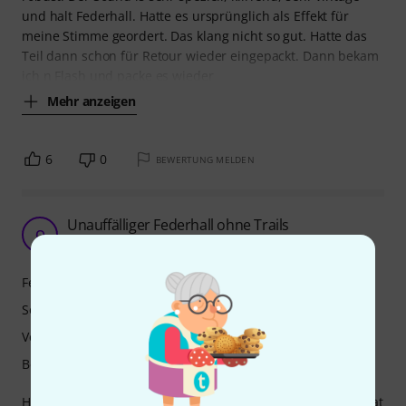
und halt Federhall. Hatte es ursprünglich als Effekt für
meine Stimme geordert. Das klang nicht so gut. Hatte das
Teil dann schon für Retour wieder eingepackt. Dann bekam
ich n Flash und packe es wieder
Mehr anzeigen
6
0
BEWERTUNG MELDEN
Unauffälliger Federhall ohne Trails
O
Ohjeeee 21.04.2025
Features
Sound
Verarbeitung
Bedienung
Habs mit dem White Whale V2 verglichen. Grundsätzlich hat