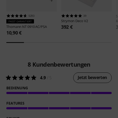
5293
39
S
Strymon
Deco V2
&
PASST GARANTIERT
392 €
Thomann
NT 0910 AC/PSA
10,90 €
8
Kundenbewertungen
Jetzt bewerten
4.9
/ 5
BEDIENUNG
FEATURES