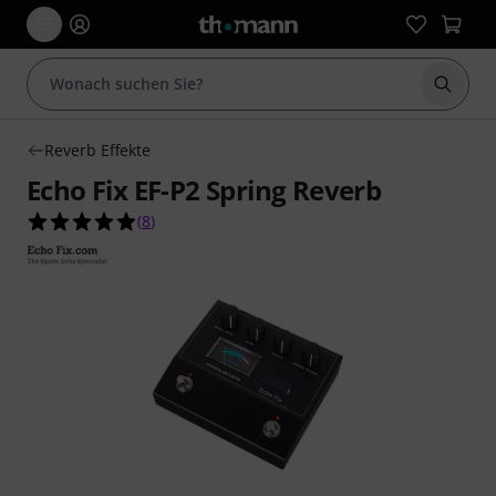
Suche 
Reverb Effekte
Echo Fix EF-P2 Spring Reverb
4.9 von 5 Sternen aus 8 Kundenbewertungen
(
8
)