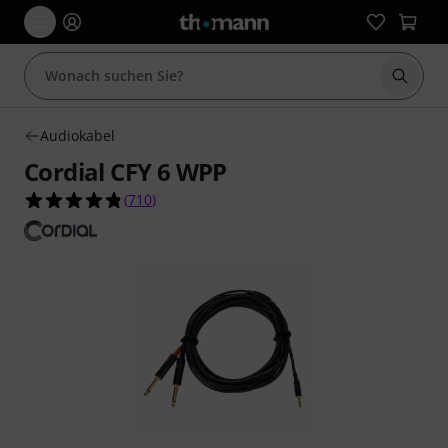
Suche 
Audiokabel
Cordial CFY 6 WPP
4.8 von 5 Sternen aus 710 Kundenbewertungen
(
710
)