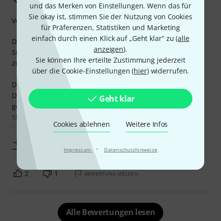
und das Merken von Einstellungen. Wenn das für
Sie okay ist, stimmen Sie der Nutzung von Cookies
Verarbeitung
für Präferenzen, Statistiken und Marketing
einfach durch einen Klick auf „Geht klar“ zu (
alle
Das Kabel wird von mir verwendet, um Geräte wie Laptop,
anzeigen
).
Smartphone über eine mittlere Distanz mit dem Mischpult
Sie können Ihre erteilte Zustimmung jederzeit
zu verbinden.
über die Cookie-Einstellungen (
hier
) widerrufen.
Dieses Kabel überzeugt besonders in seiner Verarbeitung.
Die Stecker und Steckergehäuse sind alle aus Metall
Geht klar
gearbeitet. Dadurch gibt es keine Verbiegungen zwischen
Stecker und Gehäuse, die zu Wackelkontakten führen
Cookies ablehnen
Weitere Infos
könnten.
Mehr anzeigen
·
Impressum
Datenschutzhinweise
2
1
BEWERTUNG MELDEN
Alle Bewertungen lesen