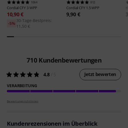
1064
812
Cordial
CFY 3 WPP
Cordial
CFY 1.5 WPP
t
10,90 €
9,90 €
30-Tage-Bestpreis:
-5%
11,50 €
710
Kundenbewertungen
Jetzt bewerten
4.8
/ 5
VERARBEITUNG
Bewertungsrichtlinien
Kundenrezensionen im Überblick