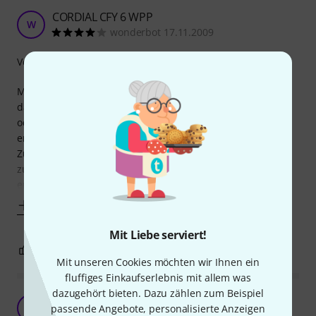
CORDIAL CFY 6 WPP
W
wonderbot 17.11.2009
Verarbeitung
Mit Dingen wie einem Miniklinke-Klinke-Adapterkabel ist
das so eine Sache. Es ist schnell eines zusammengelötet
oder mittels diverser Adapter zusammengesteckt, das
erstmal funktioniert. Aber ein Kabel mit einer vernünftigen
Zugentlastung, das auch nach einigen Jahren noch
zuverlässig funktioniert, ist auch für mit dem Lötkolben
erfahrene schwer hinzukriegen.
Mehr anzeigen
Mit Liebe serviert!
3
0
BEWERTUNG MELDEN
Mit unseren Cookies möchten wir Ihnen ein
fluffiges Einkaufserlebnis mit allem was
dazugehört bieten. Dazu zählen zum Beispiel
Stabile Verarbeitung, sehr lange Haltbarkeit
Q
passende Angebote, personalisierte Anzeigen
QuintFall 25.12.2017