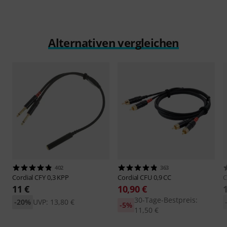
Alternativen vergleichen
402
363
Cordial
CFY 0,3 KPP
Cordial
CFU 0,9 CC
C
11 €
10,90 €
30-Tage-Bestpreis:
-20%
UVP: 13,80 €
-5%
11,50 €