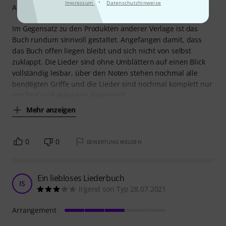
·
Impressum
Datenschutzhinweise
Arrangement
Im Gegensatz zu den Produkten anderer Verlage ist das
Buch rundum sinnvoll gestaltet. Angefangen damit, dass
das Buch offen liegen bleibt und sich nicht von selbst
zuklappt. Die Lieder sind ohne Umblättern auf einen Blick
vollständig lesbar, über den Noten stehen nochmal alle
benötigten Griffe und die Lieder sind nochmal komplett nur
mit Text und Akkorden dargestellt.
Mehr anzeigen
0
0
BEWERTUNG MELDEN
Ein liebloses Liederbuch
IS
Irgend son Typ 28.07.2021
Arrangement