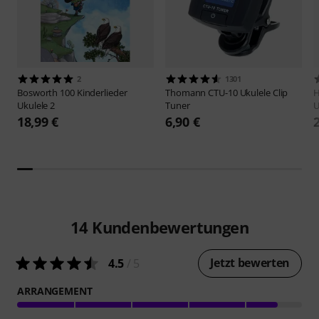
2
1301
Bosworth
100 Kinderlieder
Thomann
CTU-10 Ukulele Clip
H
Ukulele 2
Tuner
U
18,99 €
6,90 €
14
Kundenbewertungen
Jetzt bewerten
4.5
/ 5
ARRANGEMENT