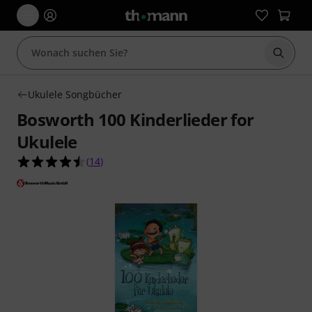
Suche 
Ukulele Songbücher
Bosworth 100 Kinderlieder for
Ukulele
4.5 von 5 Sternen aus 14 Kundenbewertungen
(
14
)