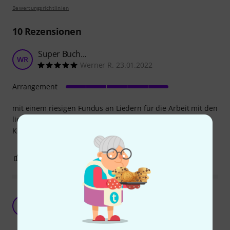
Bewertungsrichtlinien
10
Rezensionen
Super Buch...
WR
Werner R. 23.01.2022
Arrangement
mit einem riesigen Fundus an Liedern für die Arbeit mit den
lieben Kleinen. Ich nutze es als Unterrichtsmaterial für
Kinder ab sechs Jahren.
0
0
BEWERTUNG MELDEN
Alles drin, was man braucht, Mini-Abzug im
Handling
J
Jensinger 07.01.2018