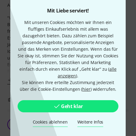
Arrangement
Mit Liebe serviert!
"Wer kauft sich denn im Jahre 2017 a.D. noch ein echtes
Mit unseren Cookies möchten wir Ihnen ein
Buch aus Papier?" dürfte sich so mancher (zu Recht?)
fluffiges Einkaufserlebnis mit allem was
fragen.
dazugehört bieten. Dazu zählen zum Beispiel
Es gibt doch das Internet.
passende Angebote, personalisierte Anzeigen
Jaaaaa, schon richtig, aber hier ist bereits alles zusammen.
und das Merken von Einstellungen. Wenn das für
Ich spare mir die Sucherei, Layouterei, Druckerei, Binderei
Sie okay ist, stimmen Sie der Nutzung von Cookies
und somit massig Stress.
für Präferenzen, Statistiken und Marketing
Ergebnis:
einfach durch einen Klick auf „Geht klar“ zu (
alle
Ein Buch, das reichlich passende Titel für
anzeigen
).
Mehr anzeigen
Sie können Ihre erteilte Zustimmung jederzeit
über die Cookie-Einstellungen (
hier
) widerrufen.
0
0
BEWERTUNG MELDEN
Geht klar
Unterm Strich eine 2+
Cookies ablehnen
Weitere Infos
O
Oberstübchenhocker 16.09.2020