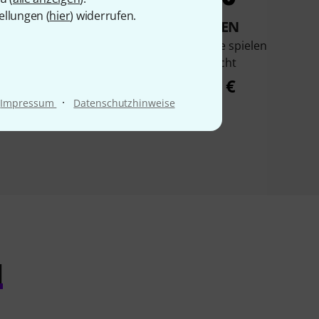
ellungen (
hier
) widerrufen.
KAUFTEN
KAUFTEN
Kinderliederbuch
Schott Ukulele spielen
it/Uku XXL
Weihnacht
26,50 €
19,50 €
·
Impressum
Datenschutzhinweise
l