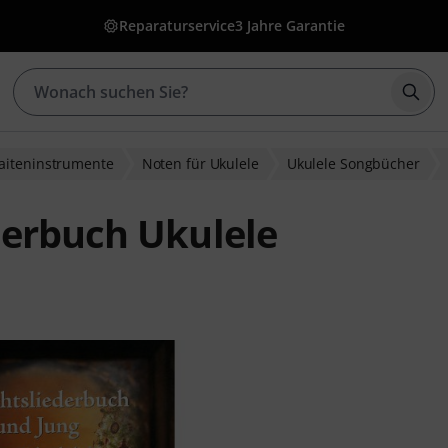
Reparaturservice
3 Jahre Garantie
Such
Saiteninstrumente
Noten für Ukulele
Ukulele Songbücher
derbuch Ukulele
wertungen