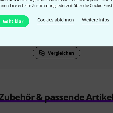
nnen Ihre erteilte Zustimmung jederzeit über die Cookie-Einst
N
KAUFTEN
 Fetenbuch
Schott Folk und Volk
Schott 
Cookies ablehnen
Weitere Infos
Geht klar
Gesang/Ukulele
G
€
19,50 €
Vergleichen
Zubehör & passende Artike