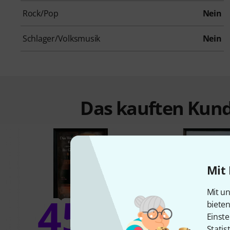
Rock/Pop
Nein
Schlager/Volksmusik
Nein
Das kauften Kund
Mit 
Mit un
45%
biete
10
Einste
Statis