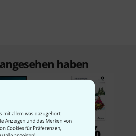
t angesehen haben
is mit allem was dazugehört
rte Anzeigen und das Merken von
6%
6%
von Cookies für Präferenzen,
u (
alle anzeigen
).