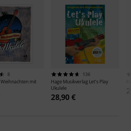
8
136
x
Weihnachten mit
Hage Musikverlag
Let's Play
H
Ukulele
2
€
28,90 €