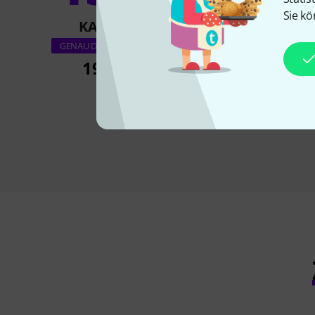
Sie kö
KAUFTEN
KAUFTE
Schott Rock & Pop
GENAU DIESES PRODUKT
XXL
19,50 €
29,50 