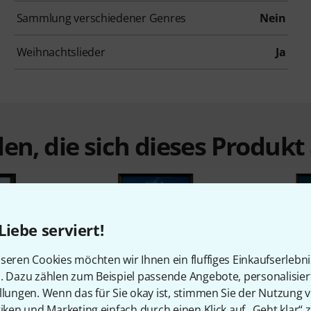
Sammlung verschiedener Genres
Nein
Weihnachtslieder
Ja
en, die sich dieses Produk
Liebe serviert!
seren Cookies möchten wir Ihnen ein fluffiges Einkaufserlebn
n. Dazu zählen zum Beispiel passende Angebote, personalisie
%
7%
llungen. Wenn das für Sie okay ist, stimmen Sie der Nutzung 
tiken und Marketing einfach durch einen Klick auf „Geht klar“ z