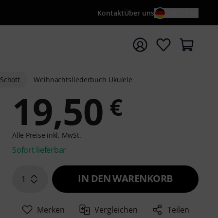
Kontakt
Über uns
DE / €
e mit Suchwort {searchTerm} starten
Schott
Weihnachtsliederbuch Ukulele
19,50
€
Alle Preise inkl. MwSt.
Sofort lieferbar
IN DEN WARENKORB
1
Merken
Vergleichen
Teilen