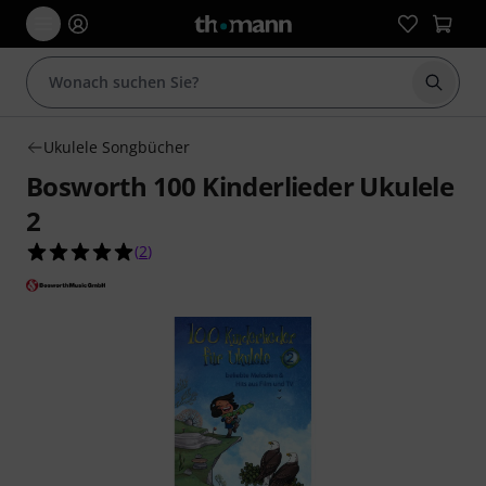
Suche 
Ukulele Songbücher
Bosworth 100 Kinderlieder Ukulele
2
5.0 von 5 Sternen aus 2 Kundenbewertungen
(
2
)