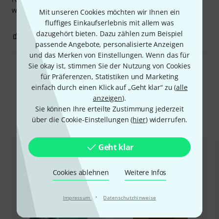
was will man mehr
Mit unseren Cookies möchten wir Ihnen ein
fluffiges Einkaufserlebnis mit allem was
dazugehört bieten. Dazu zählen zum Beispiel
0
0
BEWERTUNG MELDEN
passende Angebote, personalisierte Anzeigen
und das Merken von Einstellungen. Wenn das für
Sie okay ist, stimmen Sie der Nutzung von Cookies
Alle Bewertungen lesen
für Präferenzen, Statistiken und Marketing
einfach durch einen Klick auf „Geht klar“ zu (
alle
anzeigen
).
Sie können Ihre erteilte Zustimmung jederzeit
Alternativen vergleichen
über die Cookie-Einstellungen (
hier
) widerrufen.
Geht klar
Cookies ablehnen
Weitere Infos
·
Impressum
Datenschutzhinweise