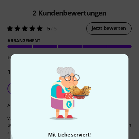
2
Kundenbewertungen
Jetzt bewerten
5
/ 5
ARRANGEMENT
Bewertungsrichtlinien
1
Rezension
schön übersichtlich
B
Bieanca 29.06.2021
Arrangement
v.a. für Anfänger alles schön übersichtlich plaziert mit
aufgezeigten Griffen ohne Schnickschnackablenkungbildern
zu Liedinhalten (wer die braucht, kann die ja noch
Mit Liebe serviert!
reinmalen/lassen)... dafür mit praktischer Ringbindung =