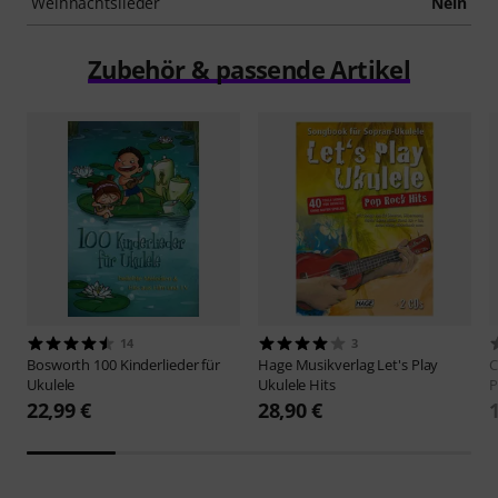
Weihnachtslieder
Nein
Zubehör & passende Artikel
14
3
Bosworth
100 Kinderlieder für
Hage Musikverlag
Let's Play
C
Ukulele
Ukulele Hits
P
22,99 €
28,90 €