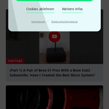
Cookies ablehnen
Weitere Infos
·
Impressum
Datenschutzhinweise
YOUTUBE
(Part 1) A Pair of Bose S1 Pros With a Bose Sub2
Subwoofer, Have I Created the Best Micro System?
abspielen