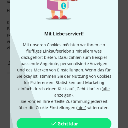
Verarbeitung
Handling
Kurz und knapp. Es ist im Moment das mächtigste
Bassmodul von Bose. Sie haben es wieder geschafft
Mit Liebe serviert!
Portabilität, Kompaktheit und großartigen Sound zu
vereinen. Im Vergleich zum Sub 1 ist der Sub 2 um ein
Mit unseren Cookies möchten wir Ihnen ein
vielfaches, kräftiger und belastbarer.
fluffiges Einkaufserlebnis mit allem was
dazugehört bieten. Dazu zählen zum Beispiel
0
0
BEWERTUNG MELDEN
passende Angebote, personalisierte Anzeigen
und das Merken von Einstellungen. Wenn das für
Sie okay ist, stimmen Sie der Nutzung von Cookies
für Präferenzen, Statistiken und Marketing
Alle Bewertungen lesen
einfach durch einen Klick auf „Geht klar“ zu (
alle
anzeigen
).
Sie können Ihre erteilte Zustimmung jederzeit
über die Cookie-Einstellungen (
hier
) widerrufen.
Schon gewusst?
Geht klar
Alle
Videos
Ratgeber
Downloads