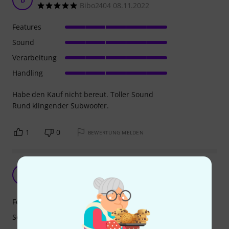
Bibo2404 08.11.2022
Features
Sound
Verarbeitung
Handling
Habe den Kauf nicht bereut. Toller Sound
Rund klingender Subwoofer.
1
0
BEWERTUNG MELDEN
Einfach Hammer, großartiger Sound
LM
Lt. Mario 27.07.2024
Features
Sound