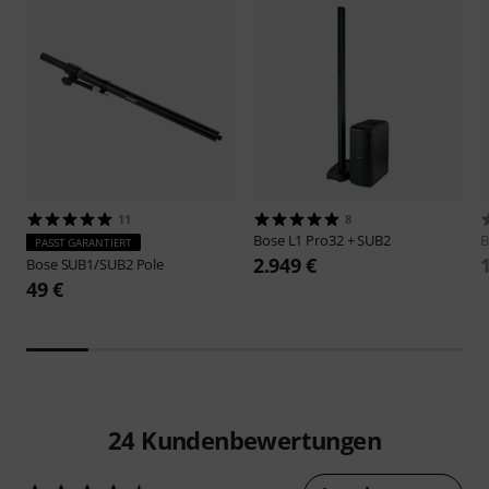
11
8
Bose
L1 Pro32 + SUB2
B
PASST GARANTIERT
2.949 €
Bose
SUB1/SUB2 Pole
49 €
24
Kundenbewertungen