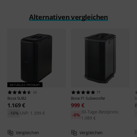
Alternativen vergleichen
AKTUELLES PRODUKT
24
77
Bose
SUB2
Bose
F1 Subwoofer
B
1.169 €
999 €
30-Tage-Bestpreis:
-16%
UVP: 1.399 €
-8%
1.089 €
Vergleichen
Vergleichen