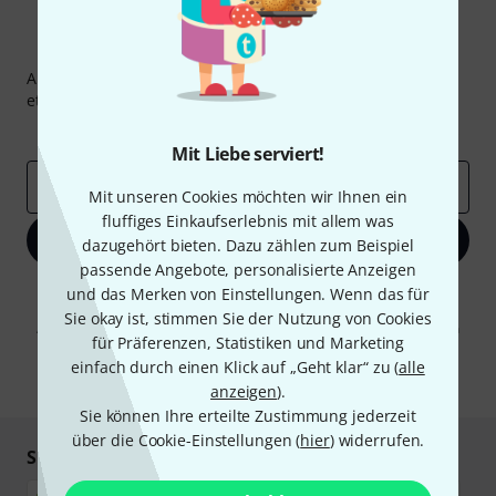
Thomann Newsletter
Abonniere den Thomann Newsletter und gewinne mit
etwas Glück einen von
50 Gutscheinen
über jeweils
50€
!
Inspirierende Beiträge
Deals
Thomann Insights
Mit Liebe serviert!
E-Mail-Adresse
*
Mit unseren Cookies möchten wir Ihnen ein
fluffiges Einkaufserlebnis mit allem was
Jetzt anmelden
dazugehört bieten. Dazu zählen zum Beispiel
passende Angebote, personalisierte Anzeigen
Mit Klick auf „Jetzt anmelden“ stimmen Sie dem Erhalt von E-Mail-
und das Merken von Einstellungen. Wenn das für
Werbung und einer Messung des E-Mail-Nutzungsverhaltens zu. Die
Sie okay ist, stimmen Sie der Nutzung von Cookies
Abmeldung ist jederzeit möglich. Weitere Informationen finden Sie in
für Präferenzen, Statistiken und Marketing
unseren
Datenschutzhinweisen
.
einfach durch einen Klick auf „Geht klar“ zu (
alle
* Pflichtfeld
anzeigen
).
Sie können Ihre erteilte Zustimmung jederzeit
über die Cookie-Einstellungen (
hier
) widerrufen.
Sicher einkaufen & bezahlen