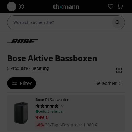
Suche 
Bose Aktive Bassboxen
Beratung
5
Produkte
·
Filter
Beliebtheit
Bose
F1 Subwoofer
77
Sofort lieferbar
999
€
-8%
30-Tage-Bestpreis
:
1.089
€