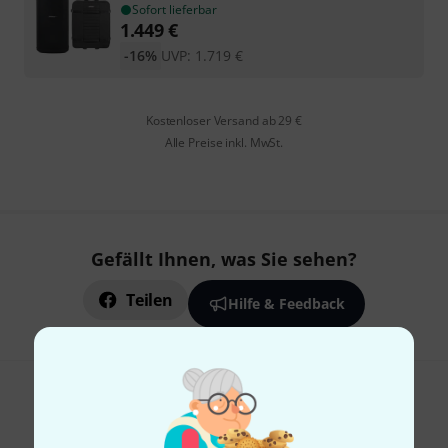
Sofort lieferbar
1.449
€
-16%
UVP:
1.719
€
Kostenloser Versand ab 29 €
Alle Preise inkl. MwSt.
Gefällt Ihnen, was Sie sehen?
Teilen
Hilfe & Feedback