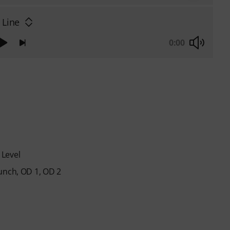
 Line
0:00
 Level
unch, OD 1, OD 2