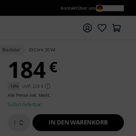
Kontakt
Über uns
DE / €
e mit Suchwort {searchTerm} starten
Blackstar
ID:Core 20 V4
184
€
-18%
UVP: 225 €
Alle Preise inkl. MwSt.
Sofort lieferbar
IN DEN WARENKORB
1