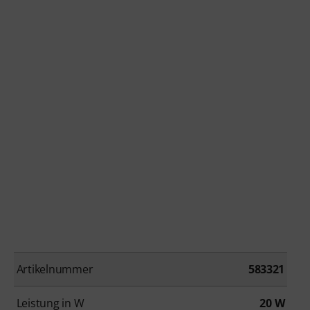
Artikelnummer
583321
Leistung in W
20 W