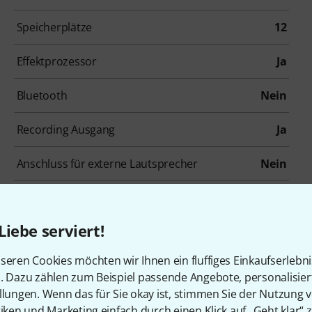
Speicherplätze
12
Effektprozessor
Ja
Bluetooth
Nein
Recording Ausgang
Ja
Anschluss für externe Lautsprecher
Nein
Fußschalter Anschluss
Ja
Liebe serviert!
Gewicht in kg
5,2 kg
seren Cookies möchten wir Ihnen ein fluffiges Einkaufserlebn
n. Dazu zählen zum Beispiel passende Angebote, personalisie
llungen. Wenn das für Sie okay ist, stimmen Sie der Nutzung 
tiken und Marketing einfach durch einen Klick auf „Geht klar“ z