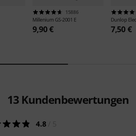
1
15886
Millenium
GS-2001 E
Dunlop
Ele
9,90 €
7,50 €
13
Kundenbewertungen
4.8
/ 5