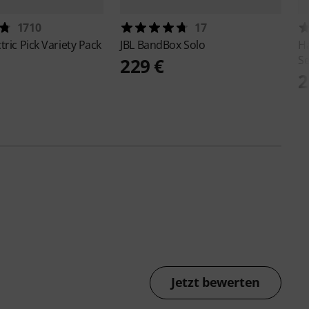
1710
17
ctric Pick Variety Pack
JBL
BandBox Solo
H
Se
229 €
2
Jetzt bewerten