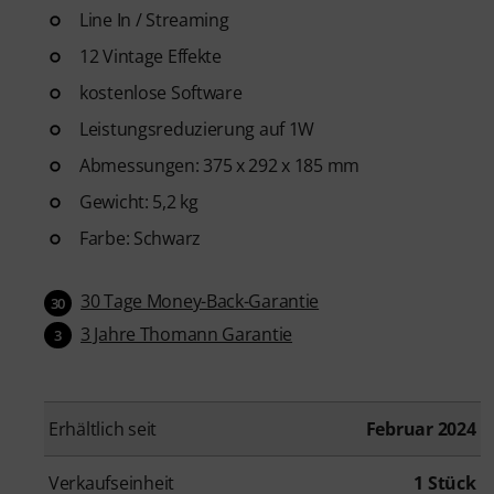
Line In / Streaming
12 Vintage Effekte
kostenlose Software
Leistungsreduzierung auf 1W
Abmessungen: 375 x 292 x 185 mm
Gewicht: 5,2 kg
Farbe: Schwarz
30 Tage Money-Back-Garantie
30
3 Jahre Thomann Garantie
3
Erhältlich seit
Februar 2024
Verkaufseinheit
1 Stück