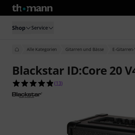
Shop
Service
Alle Kategorien
Gitarren und Bässe
E-Gitarren-
Blackstar ID:Core 20 V
4.8 von 5 Sternen aus 13 Kundenb
(
13
)