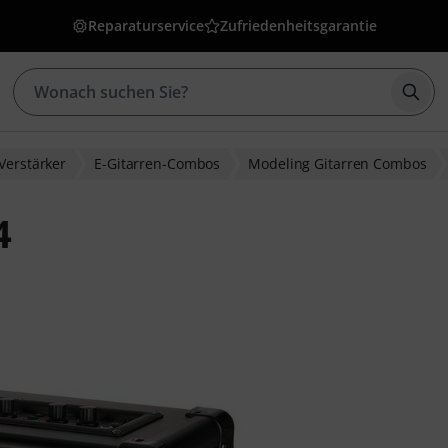
Reparaturservice
Zufriedenheitsgarantie
Such
Verstärker
E-Gitarren-Combos
Modeling Gitarren Combos
4
ewertungen