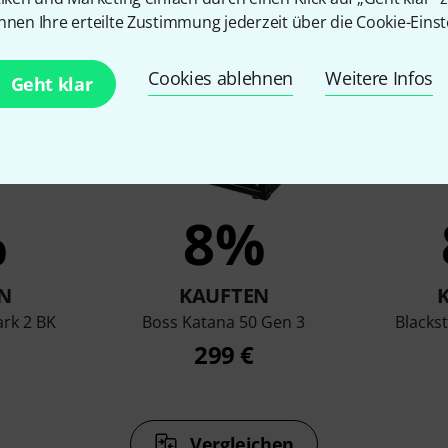
en, die sich dieses Produk
nnen Ihre erteilte Zustimmung jederzeit über die Cookie-Einst
Cookies ablehnen
Weitere Infos
Geht klar
%
8%
N
KAUFTEN
ark 2 BK
Boss Katana 50 Gen 3
Blackst
299 €
Vergleichen