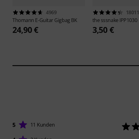
4969
1801
Thomann
E-Guitar Gigbag BK
the sssnake
IPP1030
24,90 €
3,50 €
5
11 Kunden