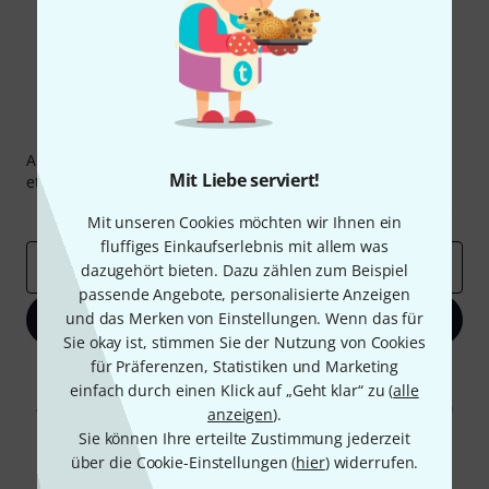
Thomann Newsletter
Abonniere den Thomann Newsletter und gewinne mit
Mit Liebe serviert!
etwas Glück einen von
50 Gutscheinen
über jeweils
50€
!
Inspirierende Beiträge
Deals
Thomann Insights
Mit unseren Cookies möchten wir Ihnen ein
fluffiges Einkaufserlebnis mit allem was
E-Mail-Adresse
*
dazugehört bieten. Dazu zählen zum Beispiel
passende Angebote, personalisierte Anzeigen
und das Merken von Einstellungen. Wenn das für
Jetzt anmelden
Sie okay ist, stimmen Sie der Nutzung von Cookies
für Präferenzen, Statistiken und Marketing
Mit Klick auf „Jetzt anmelden“ stimmen Sie dem Erhalt von E-Mail-
Werbung und einer Messung des E-Mail-Nutzungsverhaltens zu. Die
einfach durch einen Klick auf „Geht klar“ zu (
alle
Abmeldung ist jederzeit möglich. Weitere Informationen finden Sie in
anzeigen
).
unseren
Datenschutzhinweisen
.
Sie können Ihre erteilte Zustimmung jederzeit
* Pflichtfeld
über die Cookie-Einstellungen (
hier
) widerrufen.