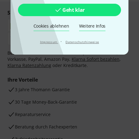
Geht klar
Sicher einkaufen & bezahlen
Cookies ablehnen
Weitere Infos
·
Impressum
Datenschutzhinweise
Bezahlen Sie vertraulich und sicher per Nachnahme,
Vorkasse, PayPal, Amazon Pay,
Klarna Sofort bezahlen
,
Klarna Ratenzahlung
oder Kreditkarte.
Ihre Vorteile
3 Jahre Thomann Garantie
30 Tage Money-Back-Garantie
Reparaturservice
Beratung durch Fachexperten