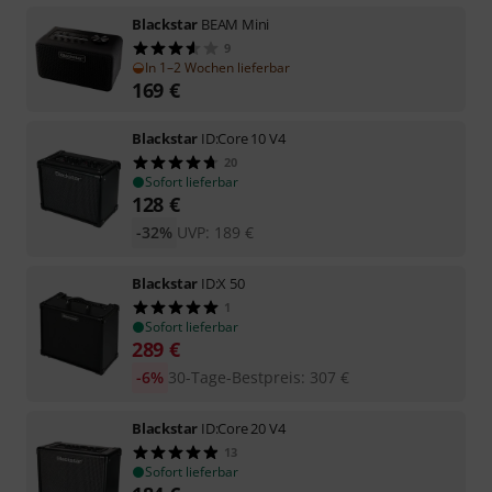
Blackstar
BEAM Mini
9
In 1–2 Wochen lieferbar
169
€
Blackstar
ID:Core 10 V4
20
Sofort lieferbar
128
€
-32%
UVP:
189
€
Blackstar
ID:X 50
1
Sofort lieferbar
289
€
-6%
30-Tage-Bestpreis
:
307
€
Blackstar
ID:Core 20 V4
13
Sofort lieferbar