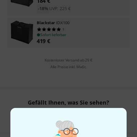
184
€
-18%
UVP:
225
€
Blackstar
ID:X100
1
Sofort lieferbar
419
€
Kostenloser Versand ab 29 €
Alle Preise inkl. MwSt.
Gefällt Ihnen, was Sie sehen?
Teilen
Hilfe & Feedback