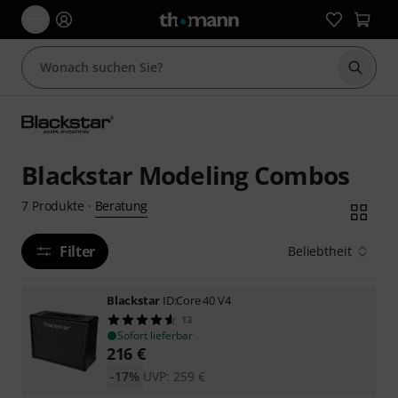
Suche 
Blackstar Modeling Combos
Beratung
7
Produkte
·
Filter
Beliebtheit
Blackstar
ID:Core 40 V4
13
Sofort lieferbar
216
€
-17%
UVP:
259
€