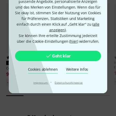
passende Angebote, personalisierte Anzeigen
und das Merken von Einstellungen. Wenn das für
Sie okay ist, stimmen Sie der Nutzung von Cookies
für Präferenzen, Statistiken und Marketing
einfach durch einen Klick auf „Geht klar“ zu (
alle
anzeigen
).
Sie können Ihre erteilte Zustimmung jederzeit
über die Cookie-Einstellungen (
hier
) widerrufen.
Geht klar
404
31
I
PASST GARANTIERT
PASST GARANTIERT
E
Cordial
CPDS1 CC
Sommer Cable
BNC Cable 75
Cookies ablehnen
Weitere Infos
Ohms 0,75m
9 €
18,50 €
30-Tage-Bestpreis:
·
-22%
Impressum
Datenschutzhinweise
11,50 €
-42%
UVP: 32 €