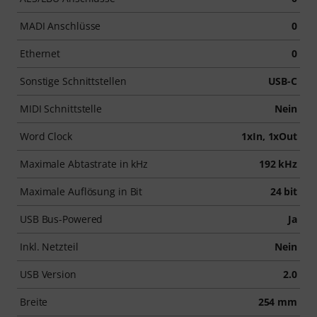
MADI Anschlüsse
0
Ethernet
0
Sonstige Schnittstellen
USB-C
MIDI Schnittstelle
Nein
Word Clock
1xIn, 1xOut
Maximale Abtastrate in kHz
192 kHz
Maximale Auflösung in Bit
24 bit
USB Bus-Powered
Ja
Inkl. Netzteil
Nein
USB Version
2.0
Breite
254 mm