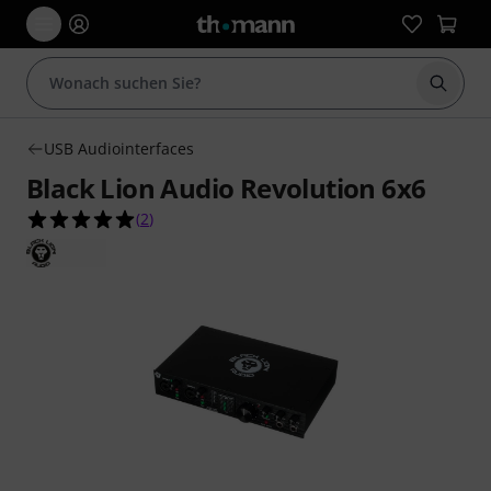
Suche 
USB Audiointerfaces
Black Lion Audio Revolution 6x6
5.0 von 5 Sternen aus 2 Kundenbewertungen
(
2
)