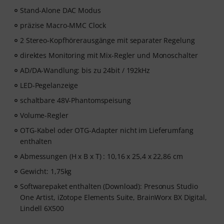
Stand-Alone DAC Modus
präzise Macro-MMC Clock
2 Stereo-Kopfhörerausgänge mit separater Regelung
direktes Monitoring mit Mix-Regler und Monoschalter
AD/DA-Wandlung: bis zu 24bit / 192kHz
LED-Pegelanzeige
schaltbare 48V-Phantomspeisung
Volume-Regler
OTG-Kabel oder OTG-Adapter nicht im Lieferumfang
enthalten
Abmessungen (H x B x T) : 10,16 x 25,4 x 22,86 cm
Gewicht: 1,75kg
Softwarepaket enthalten (Download): Presonus Studio
One Artist, iZotope Elements Suite, BrainWorx BX Digital,
Lindell 6X500