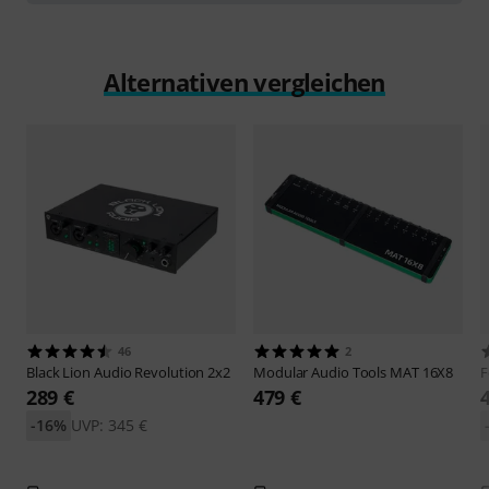
Alternativen vergleichen
46
2
Black Lion Audio
Revolution 2x2
Modular Audio Tools
MAT 16X8
F
289 €
479 €
-16%
UVP: 345 €