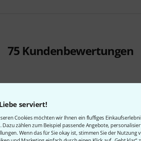
75
Kundenbewertungen
5
/ 5
Liebe serviert!
EITUNG
seren Cookies möchten wir Ihnen ein fluffiges Einkaufserlebn
n. Dazu zählen zum Beispiel passende Angebote, personalisie
llungen. Wenn das für Sie okay ist, stimmen Sie der Nutzung 
tiken und Marketing einfach durch einen Klick auf „Geht klar“ z