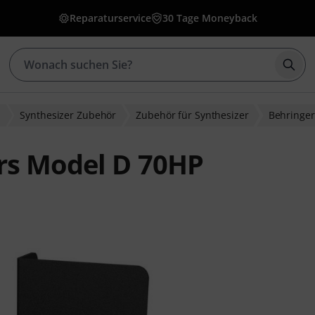
Reparaturservice
30 Tage Moneyback
Such
r
Synthesizer Zubehör
Zubehör für Synthesizer
Behringer
rs Model D 70HP
ewertungen