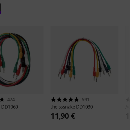
l
474
591
e
DD1060
the sssnake
DD1030
A
€
11,90 €
1