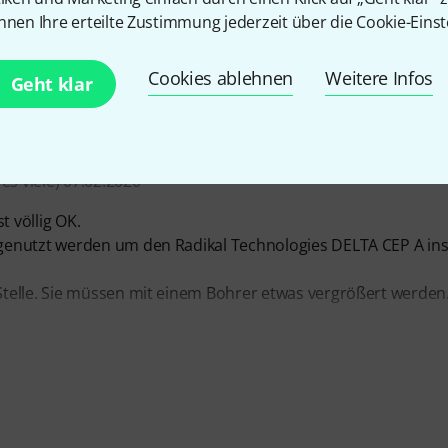
nnen Ihre erteilte Zustimmung jederzeit über die Cookie-Einst
Cookies ablehnen
Weitere Infos
Geht klar
hringer Model D
es viele) 07.02.2020
t völlig OK.
genutzt werden um den Radikal Technologies DELTA CEP A in
telle. Sie müssen mit einem Bohrer etwas vergrößert werden