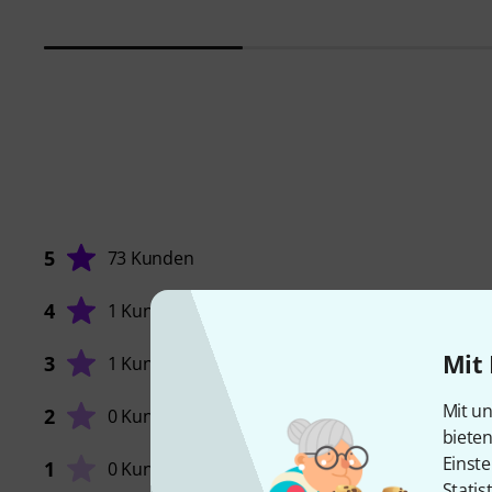
5
73 Kunden
4
1 Kunde
Mit 
3
1 Kunde
VERARB
Mit un
2
0 Kunden
biete
Einste
1
0 Kunden
Statis