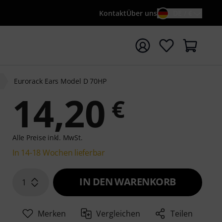
Kontakt
Über uns
DE / €
e mit Suchwort {searchTerm} starten
Eurorack Ears Model D 70HP
14,20
€
Alle Preise inkl. MwSt.
In 14-18 Wochen lieferbar
IN DEN WARENKORB
1
Merken
Vergleichen
Teilen