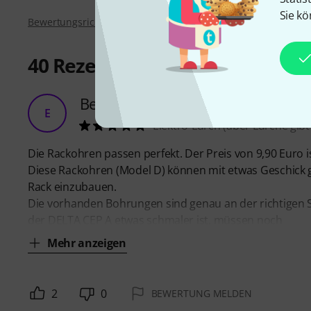
Sie kö
Bewertungsrichtlinien
40
Rezensionen
Behringer Eurorack Ohren für Be
E
Elektro-Lurch (aber Lurche gibt 
Die Rackohren passen perfekt. Der Preis von 9,90 Euro is
Diese Rackohren (Model D) können mit etwas Geschick 
Rack einzubauen.
Die vorhanden Bohrungen sind genau an der richtigen S
der DELTA CEP A etwas schmaler ist, müssen noch
Mehr anzeigen
2
0
BEWERTUNG MELDEN