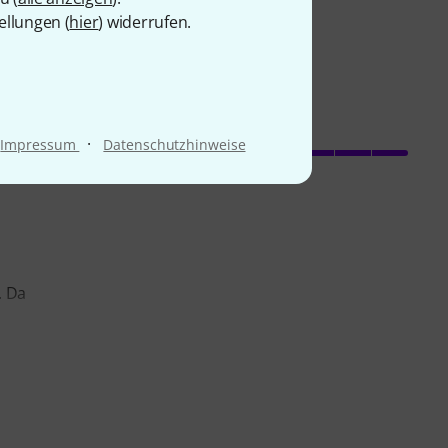
ellungen (
hier
) widerrufen.
·
Impressum
Datenschutzhinweise
Verarbeitung
s
. Da