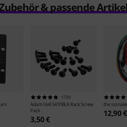
Zubehör & passende Artike
1730
Ears
Adam Hall
5410BLK Rack Screw
the sssnak
Pack
12,90 
3,50 €