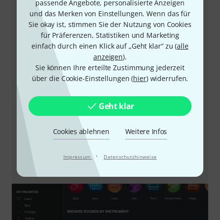
passende Angebote, personalisierte Anzeigen
unterschiedlichsten Software-Synthesizer und
und das Merken von Einstellungen. Wenn das für
Emulationen daher. Die Soundauswahl geht von
Sie okay ist, stimmen Sie der Nutzung von Cookies
modernen Software-Synths wie Pigments, über
für Präferenzen, Statistiken und Marketing
klassische Analog-Emulationen wie den Arp 2600, MS-
einfach durch einen Klick auf „Geht klar“ zu (
alle
20 oder den MiniMoog, bis hin zu Vocal- und String-
anzeigen
).
Synths aus Arturias Hybrid-Instrumenten Augmented
Sie können Ihre erteilte Zustimmung jederzeit
Strings und Voices. Jedes Preset besitzt eine Auswahl
über die Cookie-Einstellungen (
hier
) widerrufen.
an veränderbaren Parametern, welche sich schnell
und einfach über das MiniLab 3 ansteuern lassen. Für
noch mehr Auswahl steht ein kostengünstiges Update
Geht klar
auf die vollwertige Version Analog Lab Pro mit einer
noch größeren Preset-Auswahl zur Verfügung. Um
Cookies ablehnen
Weitere Infos
noch mehr Kontrolle über die Sounds zu erlangen,
können auch alle Soft-Synths separat erworben und
anschließend mit ihrem vollen Funktionsumfang in
·
Impressum
Datenschutzhinweise
Analog Lab verwendet werden.