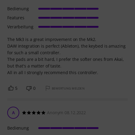
Bedienung
Features
Verarbeitung
The Mk3 is a great improvement on the Mk2.
DAW integration is perfect (Ableton), the keybed is amazing
for such a small controller.
The pads are a bit hard, I prefer the softer ones from Akai,
but that's a matter of taste.
All in all I strongly recommend this controller.
5
0
BEWERTUNG MELDEN
A
Anonym 08.12.2022
Bedienung