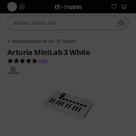
Suche 
Masterkeyboards bis 25 Tasten
Arturia MiniLab 3 White
4.8 von 5 Sternen aus 169 Kundenbewertungen
(
169
)