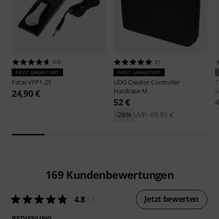
870
21
PASST GARANTIERT
PASST GARANTIERT
Fatar
VFP1-25
UDG
Creator Controller
Hardcase M
M
24,90 €
52 €
-26%
UVP: 69,95 €
169
Kundenbewertungen
Jetzt bewerten
4.8
/ 5
BEDIENUNG