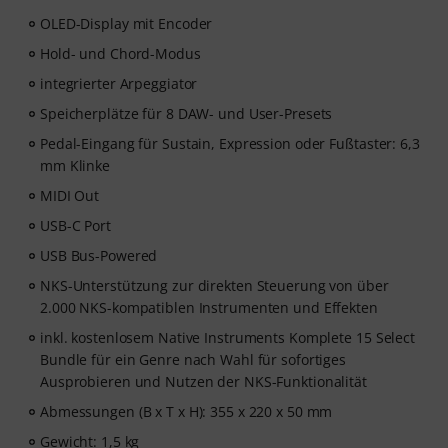
Timberlake) und Chris Kasych (Adele, Beck, Pharrell
OLED-Display mit Encoder
Williams) entwickelt wurde. Lerne aus über 500
Hold- und Chord-Modus
Videolektionen für Produzenten, Kreative und
Songwriter – von DAW-Produktion über Mixing-
integrierter Arpeggiator
Grundlagen und Arrangements bis hin zu Hooks für
Speicherplätze für 8 DAW- und User-Presets
TikTok sowie grundlegende Praktiken, um aus Ideen
Pedal-Eingang für Sustain, Expression oder Fußtaster: 6,3
fertige Tracks zu machen.
mm Klinke
MIDI Out
USB-C Port
USB Bus-Powered
NKS-Unterstützung zur direkten Steuerung von über
2.000 NKS-kompatiblen Instrumenten und Effekten
inkl. kostenlosem Native Instruments Komplete 15 Select
Bundle für ein Genre nach Wahl für sofortiges
Ausprobieren und Nutzen der NKS-Funktionalität
Abmessungen (B x T x H): 355 x 220 x 50 mm
Gewicht: 1,5 kg