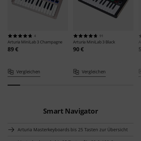
4
91
Arturia
MiniLab 3 Champagne
Arturia
MiniLab 3 Black
A
89 €
90 €
Vergleichen
Vergleichen
Smart Navigator
Arturia Masterkeyboards bis 25 Tasten zur Übersicht