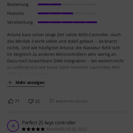
Bedienung
Features
Verarbeitung
Arturia baut schon lange Zeit solide MIDI-Controller. Auch
das Minilab 3 wirkt solide und stabil gebaut -- da knarzt
nichts. Und wie häufig bei Arturia: die Klaviatur fühlt sich
im Vergleich zu anderen Minicontrollern sehr wertig an.
Dazu noch brauchbare DAW-Integration -- bei weitem nicht
so umfangreich wie bspw. beim Novation Launchkey Mini
MK3, aber brauchbar --
Mehr anzeigen
71
22
BEWERTUNG MELDEN
Perfect 25 keys controller
A
AlessioFB 06.02.2023