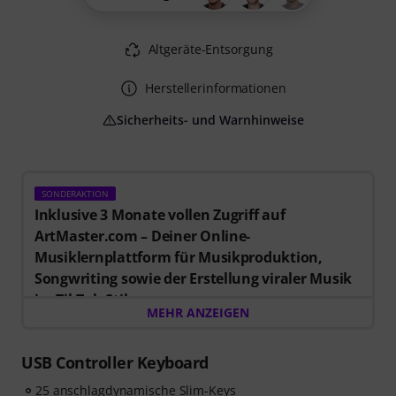
Altgeräte-Entsorgung
Herstellerinformationen
Sicherheits- und Warnhinweise
SONDERAKTION
Inklusive 3 Monate vollen Zugriff auf
ArtMaster.com – Deiner Online-
Musiklernplattform für Musikproduktion,
Songwriting sowie der Erstellung viraler Musik
im TikTok-Stil.
MEHR ANZEIGEN
Beim Kauf dieses Artikels im Zeitraum vom 15.07. bis
einschließlich 14.10.2026 erhältst Du einen
Gutschein
im Wert von 59 EUR für 3 Monate vollen Zugriff auf
USB Controller Keyboard
Premium-Online-Kurse von ArtMaster.com
mit
25 anschlagdynamische Slim-Keys