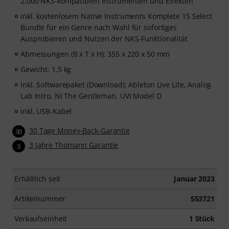
2.000 NKS-kompatiblen Instrumenten und Effekten
inkl. kostenlosem Native Instruments Komplete 15 Select
Bundle für ein Genre nach Wahl für sofortiges
Ausprobieren und Nutzen der NKS-Funktionalität
Abmessungen (B x T x H): 355 x 220 x 50 mm
Gewicht: 1,5 kg
inkl. Softwarepaket (Download): Ableton Live Lite, Analog
Lab Intro, NI The Gentleman, UVI Model D
inkl. USB-Kabel
30 Tage Money-Back-Garantie
30
3 Jahre Thomann Garantie
3
Erhältlich seit
Januar 2023
Artikelnummer
553721
Verkaufseinheit
1 Stück