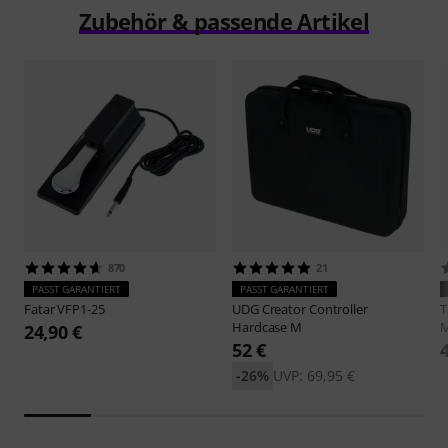
Zubehör & passende Artikel
870
21
PASST GARANTIERT
PASST GARANTIERT
Fatar
VFP1-25
UDG
Creator Controller
Hardcase M
M
24,90 €
52 €
-26%
UVP: 69,95 €