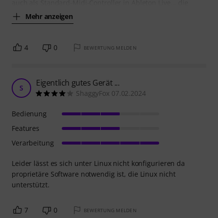
auch als Standard-Midi-Controller in Ableton Live... die
Mehr anzeigen
4
0
BEWERTUNG MELDEN
Eigentlich gutes Gerät ...
S
ShaggyFox 07.02.2024
Bedienung
Features
Verarbeitung
Leider lässt es sich unter Linux nicht konfigurieren da
proprietäre Software notwendig ist, die Linux nicht
unterstützt.
7
0
BEWERTUNG MELDEN