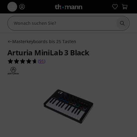
Suche 
Masterkeyboards bis 25 Tasten
Arturia MiniLab 3 Black
4.7 von 5 Sternen aus 91 Kundenbewertungen
(
91
)