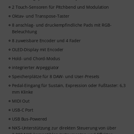
Themen zu modernen Produktionstechniken, Beat-
Erstellung, Vocal-Editing, kreative Arbeitsabläufe und
2 Touch-Sensoren für Pitchbend und Modulation
content-ready Sounddesign.
Oktav- und Transpose-Taster
8 anschlag- und druckempfindliche Pads mit RGB-
ArtMaster.com ist DER E-Learning-Partner, der
Beleuchtung
zusammen mit Branchenprofis wie Sam Pounds (Chris
8 zuweisbare Encoder und 4 Fader
Brown, Dr. Dre), Printz Board (Black Eyed Peas, Justin
Timberlake) und Chris Kasych (Adele, Beck, Pharrell
OLED-Display mit Encoder
Williams) entwickelt wurde. Lerne aus über 500
Hold- und Chord-Modus
Videolektionen für Produzenten, Kreative und
Songwriter – von DAW-Produktion über Mixing-
integrierter Arpeggiator
Grundlagen und Arrangements bis hin zu Hooks für
Speicherplätze für 8 DAW- und User-Presets
TikTok sowie grundlegende Praktiken, um aus Ideen
Pedal-Eingang für Sustain, Expression oder Fußtaster: 6,3
fertige Tracks zu machen.
mm Klinke
MIDI Out
USB-C Port
USB Bus-Powered
NKS-Unterstützung zur direkten Steuerung von über