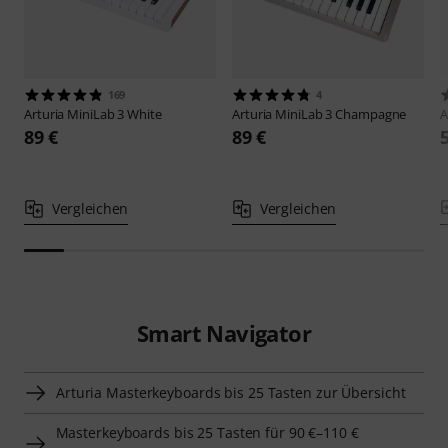
169
4
Arturia
MiniLab 3 White
Arturia
MiniLab 3 Champagne
A
89 €
89 €
Vergleichen
Vergleichen
Smart Navigator
Arturia Masterkeyboards bis 25 Tasten zur Übersicht
Masterkeyboards bis 25 Tasten für 90 €–110 €