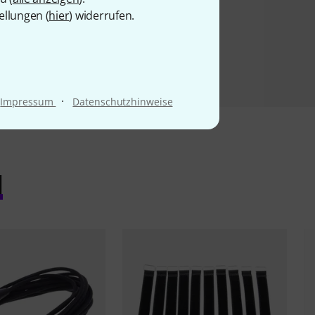
ellungen (
hier
) widerrufen.
·
Impressum
Datenschutzhinweise
l