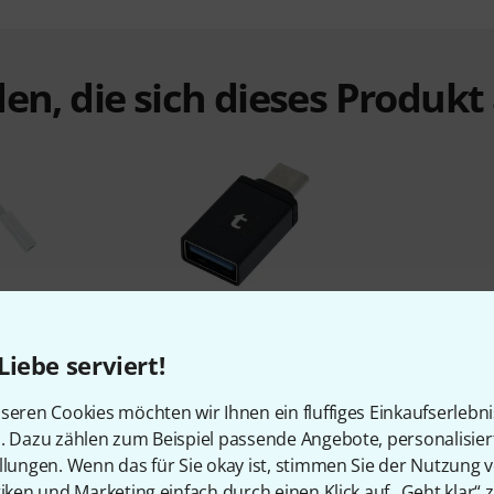
en, die sich dieses Produk
%
5%
Liebe serviert!
N
KAUFTEN
seren Cookies möchten wir Ihnen ein fluffiges Einkaufserlebn
5mm Klinke
Thomann USB C to USB A OTG
Apple 
n. Dazu zählen zum Beispiel passende Angebote, personalisie
Adapter
Mu
llungen. Wenn das für Sie okay ist, stimmen Sie der Nutzung 
2,99 €
tiken und Marketing einfach durch einen Klick auf „Geht klar“ z