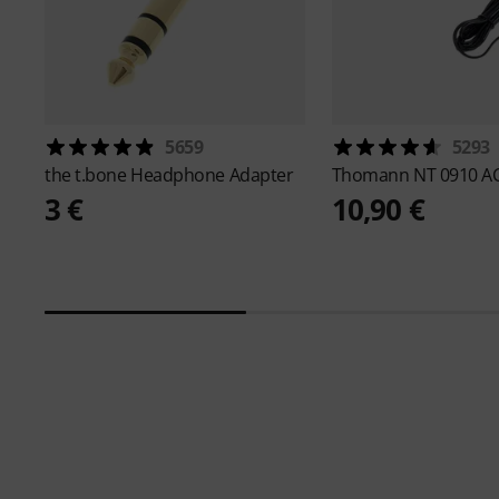
5659
5293
the t.bone
Headphone Adapter
Thomann
NT 0910 A
3 €
10,90 €