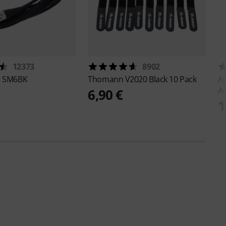
12373
8902
e
SM6BK
Thomann
V2020 Black 10 Pack
A
A
6,90 €
1