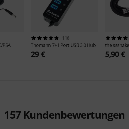
116
C/PSA
Thomann
7+1 Port USB 3.0 Hub
the sssnak
29 €
5,90 €
157
Kundenbewertungen