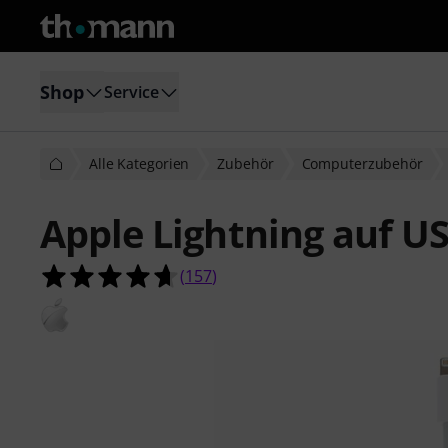
Shop
Service
Alle Kategorien
Zubehör
Computerzubehör
Apple Lightning auf U
4.6 von 5 Sternen aus 157 Kunden
(
157
)