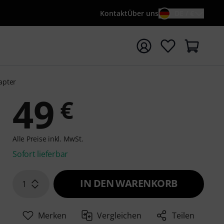
Kontakt
Über uns
DE / €
e mit Suchwort {searchTerm} starten
apter
49
€
Alle Preise inkl. MwSt.
Sofort lieferbar
IN DEN WARENKORB
1
Merken
Vergleichen
Teilen