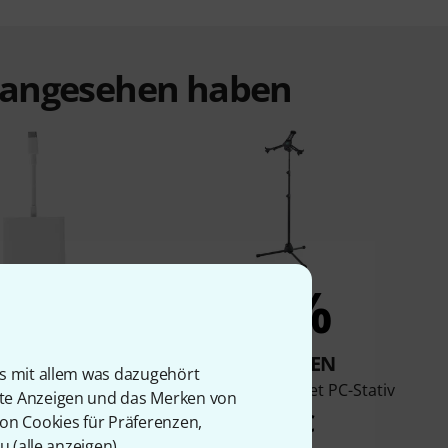
t angesehen haben
3%
3%
KAUFTEN
KAUFTEN
is mit allem was dazugehört
USB-C Digital AV
K&M 19793 Tablet PC-Stativ
rte Anzeigen und das Merken von
ltiport Ad.
58 €
von Cookies für Präferenzen,
79 €
u (
alle anzeigen
).