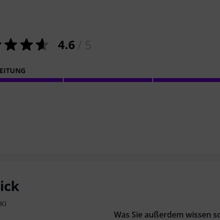
4.6
/ 5
EITUNG
ick
KI
Was Sie außerdem wissen so