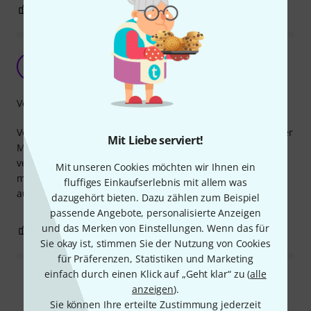
0
0
BEWERTUNG MELDEN
Super Gerät
C
Checker;) 10.05.2023
Verarbeitung
Vorallem dass man es unterwegs nutzen kann aufgrund der
Mit Liebe serviert!
Micro USB Anschlusses. Hervorragend um Batteriemüll zu
vermeiden und nicht dauernd neue Batterien kaufen zu
Mit unseren Cookies möchten wir Ihnen ein
müssen. Anzuzeige funktioniert super. Verarbeitung ist
fluffiges Einkaufserlebnis mit allem was
auch ok.
dazugehört bieten. Dazu zählen zum Beispiel
passende Angebote, personalisierte Anzeigen
und das Merken von Einstellungen. Wenn das für
0
0
BEWERTUNG MELDEN
Sie okay ist, stimmen Sie der Nutzung von Cookies
für Präferenzen, Statistiken und Marketing
einfach durch einen Klick auf „Geht klar“ zu (
alle
Alle Bewertungen lesen
anzeigen
).
Sie können Ihre erteilte Zustimmung jederzeit