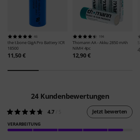
46
194
the t.bone
GigA Pro Battery ICR
Thomann
AA - Akku 2850 mAh
S
18500
NiMH 4pc
11,50 €
12,90 €
24
Kundenbewertungen
Jetzt bewerten
4.7
/ 5
VERARBEITUNG