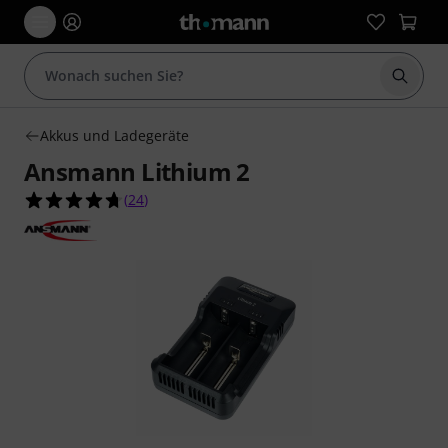
Suche 
Akkus und Ladegeräte
Ansmann Lithium 2
4.7 von 5 Sternen aus 24 Kundenbewertungen
(
24
)