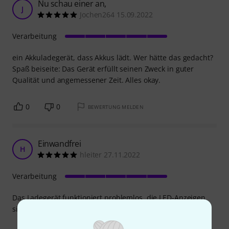
Nu schau einer an,
J
Jochen264 15.09.2022
Verarbeitung
ein Akkuladegerät, dass Akkus lädt. Wer hätte das gedacht?
Spaß beiseite: Das Gerät erfüllt seinen Zweck in guter
Qualität und angemessener Zeit. Alles okay.
0
0
BEWERTUNG MELDEN
Einwandfrei
H
hleiter 27.11.2022
Verarbeitung
Das Ladegerät funktioniert problemlos, die LED-Anzeigen
sind zweckmäßig und zuverlässig.