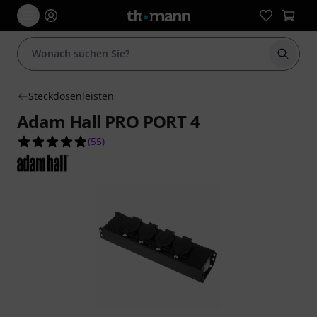
Suche 
Steckdosenleisten
Adam Hall PRO PORT 4
4.9 von 5 Sternen aus 55 Kundenbewertungen
(
55
)