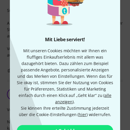
Super robuste Steckdosenleiste und sehr gut verarbeitet.
Aber wir mussten nach ca 1 Jahr, die Powercon Buchsen der
Steckdosenleiste gegen Neutrik tauschen, da es langsam
anfing zu knistern und schlechten Kontakt zu bekommen.
Mit Liebe serviert!
Von der internen Verdrahtung sieht die Box auch sauber
Mit unseren Cookies möchten wir Ihnen ein
aus.
fluffiges Einkaufserlebnis mit allem was
dazugehört bieten. Dazu zählen zum Beispiel
passende Angebote, personalisierte Anzeigen
0
0
BEWERTUNG MELDEN
und das Merken von Einstellungen. Wenn das für
Sie okay ist, stimmen Sie der Nutzung von Cookies
für Präferenzen, Statistiken und Marketing
Super Stromverteiler
H
einfach durch einen Klick auf „Geht klar“ zu (
alle
Huschen 20.07.2019
anzeigen
).
Sie können Ihre erteilte Zustimmung jederzeit
Verarbeitung
über die Cookie-Einstellungen (
hier
) widerrufen.
Nutze zwei dieser Stromverteiler (mit Powertwist in/out
kabel untereinander verbunden) zur Stromversorgung