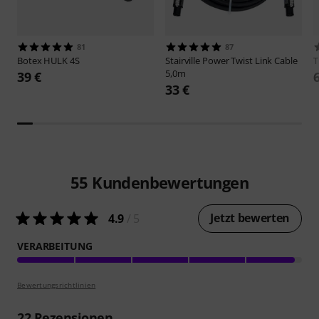
81
87
Botex
HULK 4S
Stairville
Power Twist Link Cable
5,0m
39 €
33 €
55
Kundenbewertungen
Jetzt bewerten
4.9
/ 5
VERARBEITUNG
Bewertungsrichtlinien
22
Rezensionen