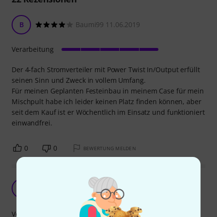
B
Baumi99 11.06.2019
Verarbeitung
Der 4-fach Stromverteiler mit Power Twist In/Output erfüllt
seinen Sinn und Zweck in vollem Umfang.
Für meinen Geplanten Festeinbau in meinem Case für mein
Mischpult habe ich leider keinen Platz finden können, aber
seit dem Kauf ist er Wöchentlich im Einsatz und funktioniert
einwandfrei.
0
0
BEWERTUNG MELDEN
Gute Steckdose, ABER
S
Soundwerk-E 28.08.2022
Verarbeitung