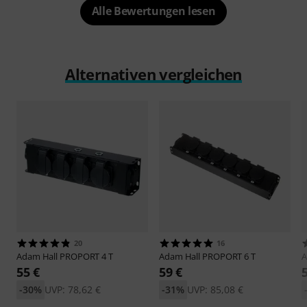
Alle Bewertungen lesen
Alternativen vergleichen
20
16
Adam Hall
PROPORT 4 T
Adam Hall
PROPORT 6 T
A
55 €
59 €
-30%
UVP: 78,62 €
-31%
UVP: 85,08 €