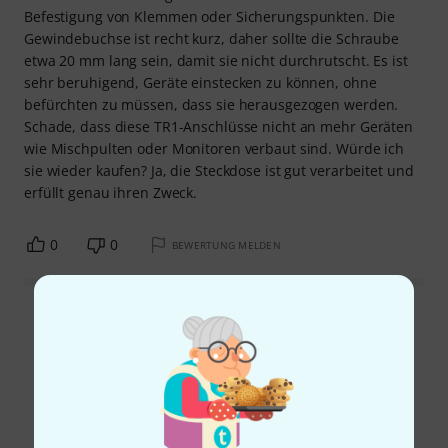
Befestigung von Klemmen oder Sicherungspunkten. Die
Gewindebuchse ist recht kurz, daher sollte die Schraube
etwa 20 mm lang sein, damit sie nicht durchrutscht. Es ist
sehr beruhigend, Geräte einstecken zu können, ohne
befürchten zu müssen, dass sie herausgezogen werden.
Schade, dass diese TR1-Anschlüsse nicht an mehr Geräten
wie Mischpulten oder Monitoren verbaut sind. Würde ich
sie wieder kaufen? Ja, die Steckdose ist gut verarbeitet und
erfüllt genau ihren Zweck.
0
0
BEWERTUNG MELDEN
Alle Bewertungen lesen
Schon gewusst?