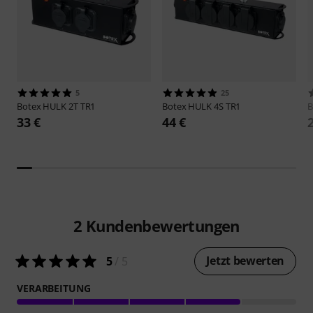
5
25
Botex
HULK 2T TR1
Botex
HULK 4S TR1
B
33 €
44 €
2
Kundenbewertungen
Jetzt bewerten
5
/ 5
VERARBEITUNG