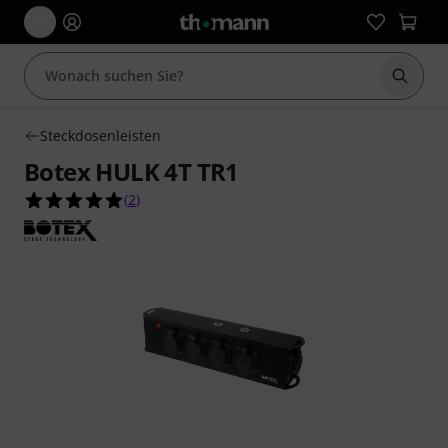
Suche 
Steckdosenleisten
Botex HULK 4T TR1
5.0 von 5 Sternen aus 2 Kundenbewertungen
(
2
)