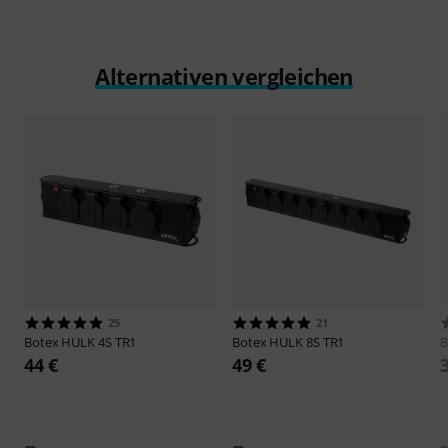
Alternativen vergleichen
25
21
Botex
HULK 4S TR1
Botex
HULK 8S TR1
B
44 €
49 €