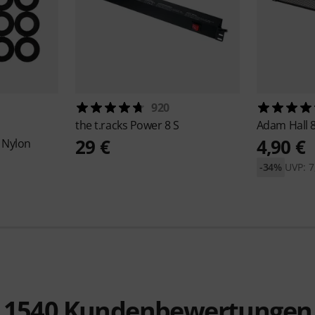
920
the t.racks
Power 8 S
Adam Hall
29 €
4,90 €
 Nylon
-34%
UVP: 7
1540
Kundenbewertungen