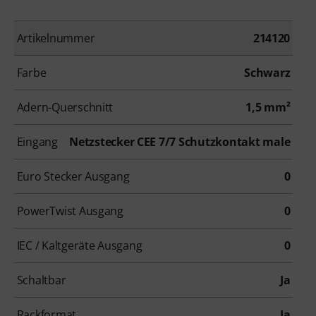
Artikelnummer
214120
Farbe
Schwarz
Adern-Querschnitt
1,5 mm²
Eingang
Netzstecker CEE 7/7 Schutzkontakt male
Euro Stecker Ausgang
0
PowerTwist Ausgang
0
IEC / Kaltgeräte Ausgang
0
Schaltbar
Ja
Rackformat
Ja