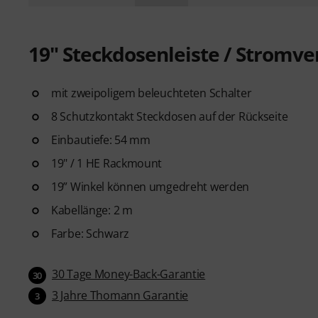
19" Steckdosenleiste / Stromver
mit zweipoligem beleuchteten Schalter
8 Schutzkontakt Steckdosen auf der Rückseite
Einbautiefe: 54 mm
19" / 1 HE Rackmount
19” Winkel können umgedreht werden
Kabellänge: 2 m
Farbe: Schwarz
30 Tage Money-Back-Garantie
30
3 Jahre Thomann Garantie
3