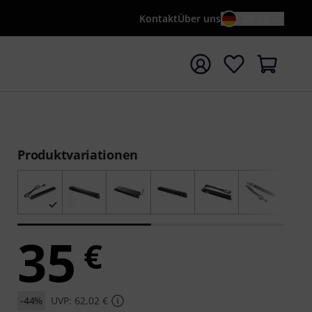
Kontakt
Über uns
DE / €
e mit Suchwort {searchTerm} starten
Produktvariationen
35
€
-44%
UVP: 62,02 €