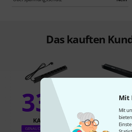
Das kauften Kund
33%
Mit 
10
Mit un
biete
KAUFTEN
KAUFTE
Einste
the t.racks Po
GENAU DIESES PRODUKT
Statis