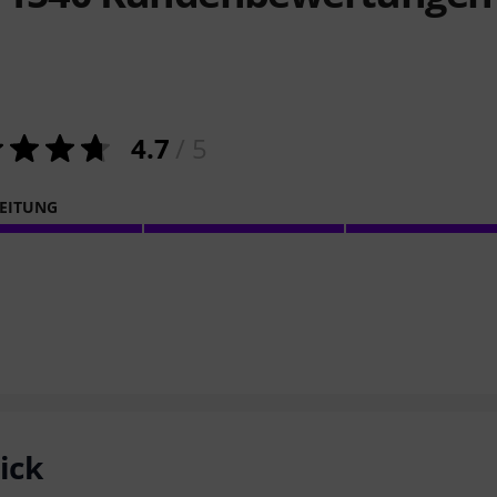
4.7
/ 5
EITUNG
ick