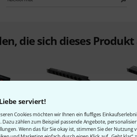
en, die sich dieses Produk
Liebe serviert!
%
8%
seren Cookies möchten wir Ihnen ein fluffiges Einkaufserlebn
n. Dazu zählen zum Beispiel passende Angebote, personalisie
N
KAUFTEN
llungen. Wenn das für Sie okay ist, stimmen Sie der Nutzung 
wer 8 S
the t.racks Power 8
the t.
tiken und Marketing einfach durch einen Klick auf „Geht klar“ z