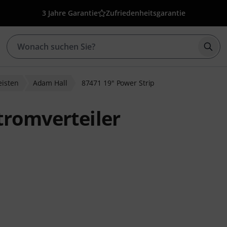
3 Jahre Garantie
Zufriedenheitsgarantie
Such
eisten
Adam Hall
87471 19" Power Strip
tromverteiler
nbewertungen