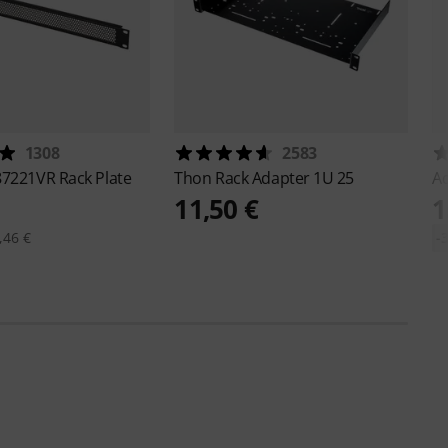
1308
2583
87221VR Rack Plate
Thon
Rack Adapter 1U 25
A
11,50 €
1
,46 €
-