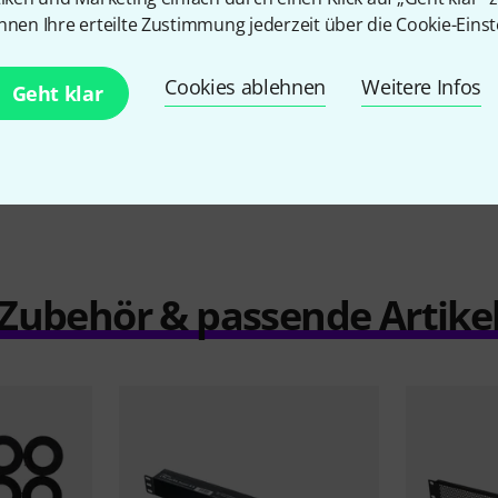
25 €
nnen Ihre erteilte Zustimmung jederzeit über die Cookie-Einst
Cookies ablehnen
Weitere Infos
Geht klar
Vergleichen
Zubehör & passende Artike