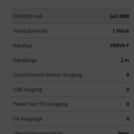
Erhältlich seit
Juli 2008
Verkaufseinheit
1 Stück
Kabeltyp
H05VV-F
Kabellänge
2 m
Schutzkontakt Stecker Ausgang
8
USB Ausgang
0
PowerTwist TR1 Ausgang
0
UK Ausgänge
0
Überspannungsschutz
Nein