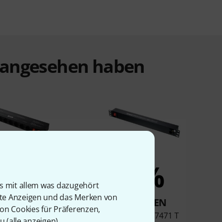
t angesehen haben
6%
4%
is mit allem was dazugehört
rte Anzeigen und das Merken von
KAUFTEN
KAUFTEN
von Cookies für Präferenzen,
racks Power 16 S
Adam Hall 87471 T
u (
alle anzeigen
).